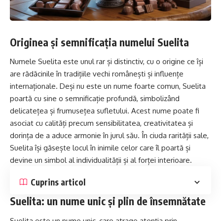
Originea și semnificația numelui Suelita
Numele Suelita este unul rar și distinctiv, cu o origine ce își
are rădăcinile în tradițiile vechi românești și influențe
internaționale. Deși nu este un nume foarte comun, Suelita
poartă cu sine o semnificație profundă, simbolizând
delicatețea și frumusețea sufletului. Acest nume poate fi
asociat cu calități precum sensibilitatea, creativitatea și
dorința de a aduce armonie în jurul său. În ciuda rarității sale,
Suelita își găsește locul în inimile celor care îl poartă și
devine un simbol al individualității și al forței interioare.
Cuprins articol
Suelita: un nume unic și plin de însemnătate
Suelita este un nume unic, care atrage atenția prin