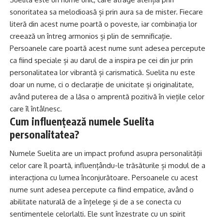
sonoritatea sa melodioasă și prin
aura
sa de mister. Fiecare
literă din acest nume poartă o poveste, iar combinația lor
creează un întreg armonios și plin de semnificație.
Persoanele care poartă acest nume sunt adesea percepute
ca fiind speciale și au darul de a inspira pe cei din jur prin
personalitatea lor vibrantă și carismatică. Suelita nu este
doar un nume, ci o declarație de unicitate și originalitate,
având puterea de a lăsa o amprentă pozitivă în viețile celor
care îl întâlnesc.
Cum influențează numele Suelita
personalitatea?
Numele Suelita are un impact profund asupra personalității
celor care îl poartă, influențându-le trăsăturile și modul de a
interacționa cu lumea înconjurătoare. Persoanele cu acest
nume sunt adesea percepute ca fiind empatice, având o
abilitate naturală de a înțelege și de a se conecta cu
sentimentele celorlalți. Ele sunt înzestrate cu un spirit