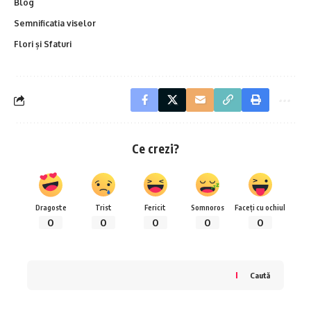
Blog
Semnificatia viselor
Flori și Sfaturi
Ce crezi?
Dragoste
Trist
Fericit
Somnoros
Faceți cu ochiul
0
0
0
0
0
Caută