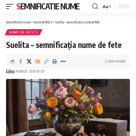
SEMNIFICATIE NUME
Aa
Font
Resizer
Semnificatie nume
>
Nume de fete S
>
Suelita – semnificația nume de fete
NUME DE FETE S
Suelita – semnificația nume de fete
2 citire minute
Edina
Publicat: 2024.10.05.