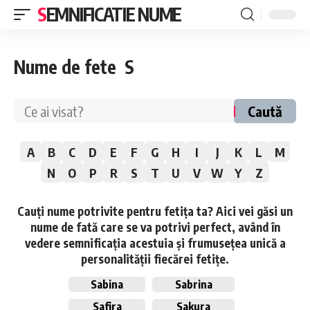
SEMNIFICATIE NUME
Nume de fete S
Caută
A
B
C
D
E
F
G
H
I
J
K
L
M
N
O
P
R
S
T
U
V
W
Y
Z
Cauți nume potrivite pentru fetița ta? Aici vei găsi un
nume de fată care se va potrivi perfect, având în
vedere semnificația acestuia și frumusețea unică a
personalității fiecărei fetițe.
Sabina
Sabrina
Safira
Sakura