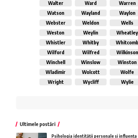
Walter
Ward
Warren
Watson
Wayland
Waylon
Webster
Weldon
Wells
Weston
Weylin
Wheatle
Whistler
Whitby
Whitcom
Wilford
Wilfred
Wilkinso
Winchell
Winslow
Winston
Wladimir
Wolcott
Wolfe
Wright
Wycliff
Wylie
Ultimele postări
Psihologia identității personale și influenț