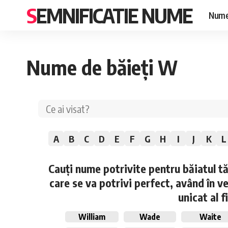
SEMNIFICATIE NUME
Nume
Nume de băieți W
A
B
C
D
E
F
G
H
I
J
K
L
Cauți nume potrivite pentru băiatul t
care se va potrivi perfect, având în v
unicat al f
William
Wade
Waite