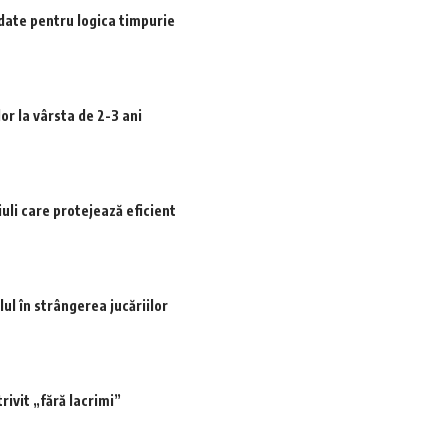
date pentru logica timpurie
or la vârsta de 2-3 ani
iuli care protejează eficient
ul în strângerea jucăriilor
rivit „fără lacrimi”