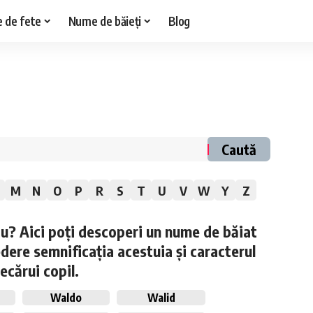
 de fete
Nume de băieți
Blog
Caută
M
N
O
P
R
S
T
U
V
W
Y
Z
ău? Aici poți descoperi un nume de băiat
edere semnificația acestuia și caracterul
iecărui copil.
Waldo
Walid