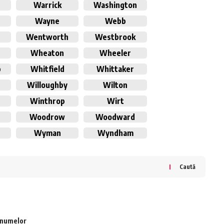
Warrick
Washington
Wayne
Webb
Wentworth
Westbrook
y
Wheaton
Wheeler
b
Whitfield
Whittaker
n
Willoughby
Wilton
Winthrop
Wirt
Woodrow
Woodward
Wyman
Wyndham
Caută
a numelor