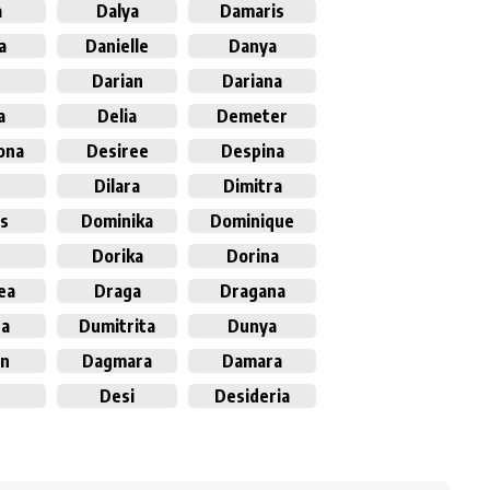
a
Dalya
Damaris
a
Danielle
Danya
Darian
Dariana
a
Delia
Demeter
ona
Desiree
Despina
Dilara
Dimitra
es
Dominika
Dominique
Dorika
Dorina
ea
Draga
Dragana
ra
Dumitrita
Dunya
n
Dagmara
Damara
Desi
Desideria