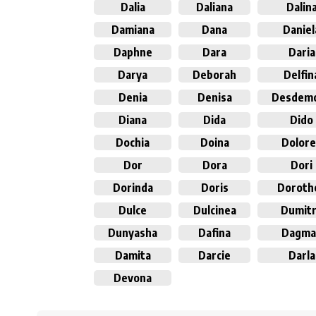
Dalia
Daliana
Dalin
Damiana
Dana
Daniel
Daphne
Dara
Daria
Darya
Deborah
Delfin
Denia
Denisa
Desdem
Diana
Dida
Dido
Dochia
Doina
Dolor
Dor
Dora
Dori
Dorinda
Doris
Doroth
Dulce
Dulcinea
Dumit
Dunyasha
Dafina
Dagma
Damita
Darcie
Darla
Devona