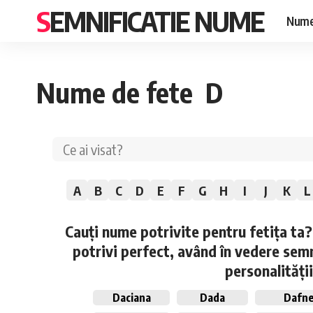
SEMNIFICATIE NUME
Nume
Nume de fete D
A
B
C
D
E
F
G
H
I
J
K
L
Cauți nume potrivite pentru fetița ta?
potrivi perfect, având în vedere semn
personalității
Daciana
Dada
Dafn