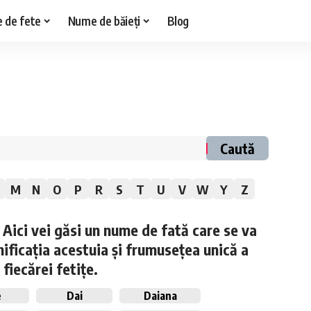
 de fete
Nume de băieți
Blog
Caută
M
N
O
P
R
S
T
U
V
W
Y
Z
 Aici vei găsi un nume de fată care se va
ificația acestuia și frumusețea unică a
 fiecărei fetițe.
e
Dai
Daiana