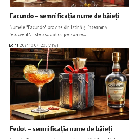
Facundo – semnificația nume de băieți
Numele "Facundo" provine din latină și înseamnă
"elocvent". Este asociat cu persoane…
Edina
2024.10.04.
208 Views
Fedot – semnificația nume de băieți