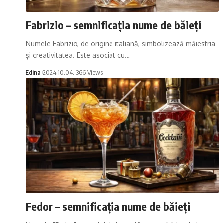
Fabrizio – semnificația nume de băieți
Numele Fabrizio, de origine italiană, simbolizează măiestria
și creativitatea. Este asociat cu…
Edina
2024.10.04.
366 Views
Fedor – semnificația nume de băieți