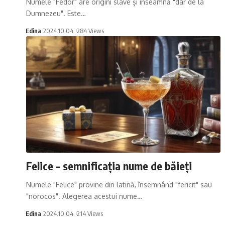
Numele "Fedor" are origini slave și înseamnă "dar de la
Dumnezeu". Este…
Edina
2024.10.04.
284 Views
Felice – semnificația nume de băieți
Numele "Felice" provine din latină, însemnând "fericit" sau
"norocos". Alegerea acestui nume…
Edina
2024.10.04.
214 Views