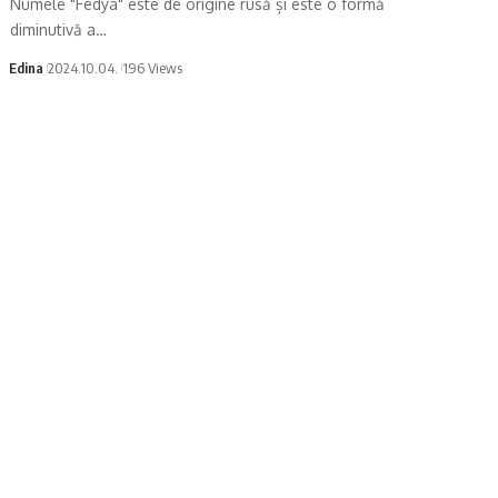
Numele "Fedya" este de origine rusă și este o formă
diminutivă a…
Edina
2024.10.04.
196 Views