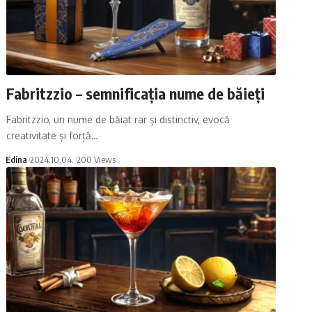
Fabritzzio – semnificația nume de băieți
Fabritzzio, un nume de băiat rar și distinctiv, evocă
creativitate și forță…
Edina
2024.10.04.
200 Views