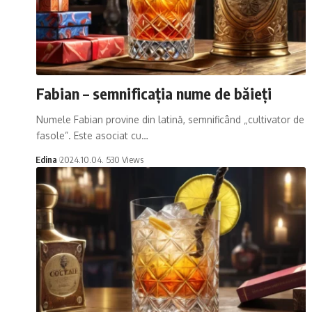
Fabian – semnificația nume de băieți
Numele Fabian provine din latină, semnificând „cultivator de
fasole”. Este asociat cu…
Edina
2024.10.04.
530 Views