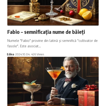
Fabio – semnificația nume de băieți
Numele "Fabio" provine din latină și semnifică "cultivator de
fasole". Este asociat…
Edina
2024.10.04.
426 Views