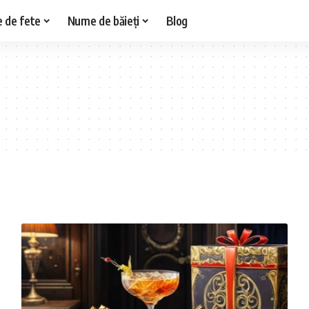
 de fete
Nume de băieți
Blog