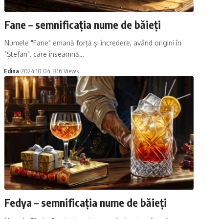
Fane – semnificația nume de băieți
Numele "Fane" emană forță și încredere, având origini în
"Ștefan", care înseamnă…
Edina
2024.10.04.
316 Views
Fedya – semnificația nume de băieți