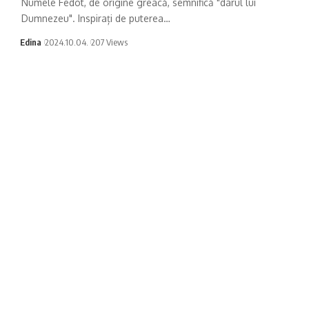
Numele Fedot, de origine greacă, semnifică "darul lui
Dumnezeu". Inspirați de puterea…
Edina
2024.10.04.
207 Views