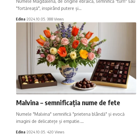
Numele Magdalena, de origine ebraică, semnifică "turn" sau
"fortăreață", inspirând putere și…
Edina
2024.10.05.
388 Views
Malvina – semnificația nume de fete
Numele "Malvina" semnifică "prietena blândă" și evocă
imagini de delicatețe și empatie.…
Edina
2024.10.05.
420 Views