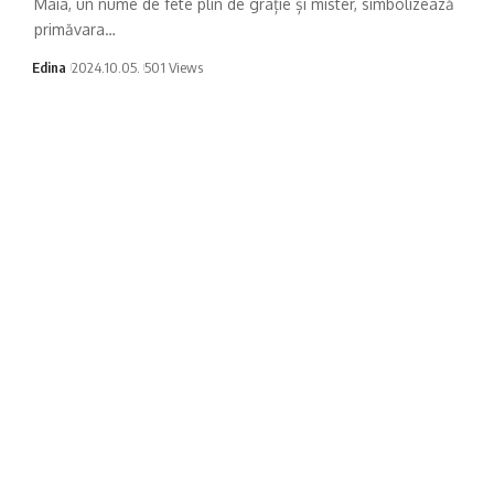
Maia, un nume de fete plin de grație și mister, simbolizează
primăvara…
Edina
2024.10.05.
501 Views