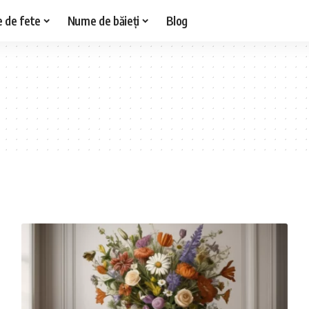
 de fete
Nume de băieți
Blog