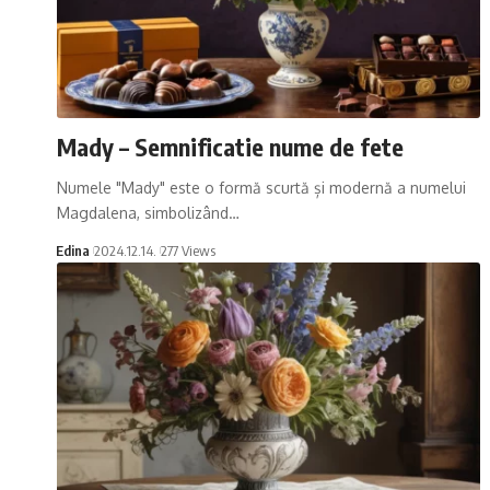
Mady – Semnificatie nume de fete
Numele "Mady" este o formă scurtă și modernă a numelui
Magdalena, simbolizând…
Edina
2024.12.14.
277 Views