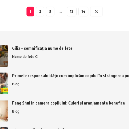
1
2
3
…
13
14
Gilia – semnificația nume de fete
Nume de fete G
Primele responsabilități: cum implicăm copilul în strângerea juc
Blog
Feng Shui în camera copilului: Culori și aranjamente benefice
Blog