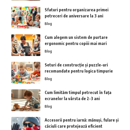
Sfaturi pentru organizarea primei
petreceri de aniversare la 3 ani
Blog
Cum alegem un sistem de purtare
ergonomic pentru copiii mai mari
Blog
Seturi de construcție și puzzle-uri
recomandate pentru logica timpurie
Blog
Cum limităm timpul petrecut în fața
ecranelor la vârsta de 2-3 ani
Blog
Accesorii pentru iarnă: mănuși, fulare și
căciuli care protejează eficient