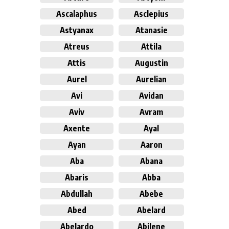
Ascalaphus
Asclepius
Astyanax
Atanasie
Atreus
Attila
Attis
Augustin
Aurel
Aurelian
Avi
Avidan
Aviv
Avram
Axente
Ayal
Ayan
Aaron
Aba
Abana
Abaris
Abba
Abdullah
Abebe
Abed
Abelard
Abelardo
Abilene