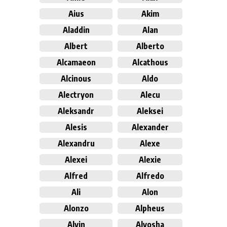
Aius
Akim
Aladdin
Alan
Albert
Alberto
Alcamaeon
Alcathous
Alcinous
Aldo
Alectryon
Alecu
Aleksandr
Aleksei
Alesis
Alexander
Alexandru
Alexe
Alexei
Alexie
Alfred
Alfredo
Ali
Alon
Alonzo
Alpheus
Alvin
Alyosha