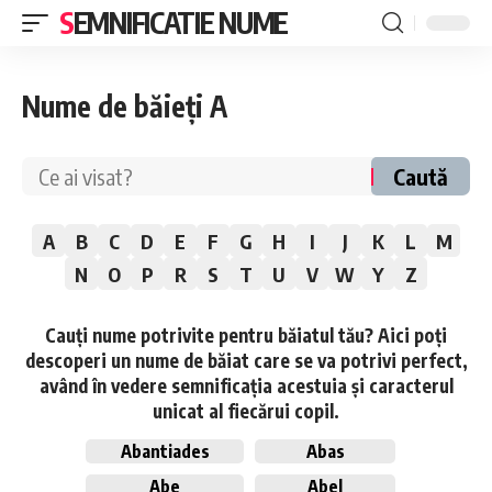
SEMNIFICATIE NUME
Nume de băieți A
Caută
A
B
C
D
E
F
G
H
I
J
K
L
M
N
O
P
R
S
T
U
V
W
Y
Z
Cauți nume potrivite pentru băiatul tău? Aici poți
descoperi un nume de băiat care se va potrivi perfect,
având în vedere semnificația acestuia și caracterul
unicat al fiecărui copil.
Abantiades
Abas
Abe
Abel