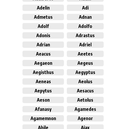
Adelin
Adi
Admetus
Adnan
Adolf
Adolfo
Adonis
Adrastus
Adrian
Adriel
Aeacus
Aeetes
Aegaeon
Aegeus
Aegisthus
Aegyptus
Aeneas
Aeolus
Aepytus
Aesacus
Aeson
Aetolus
Afanasy
Agamedes
Agamemnon
Agenor
Ahile
Aiax