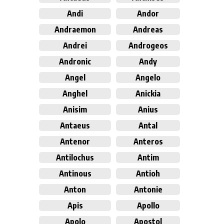
Andi
Andor
Andraemon
Andreas
Andrei
Androgeos
Andronic
Andy
Angel
Angelo
Anghel
Anickia
Anisim
Anius
Antaeus
Antal
Antenor
Anteros
Antilochus
Antim
Antinous
Antioh
Anton
Antonie
Apis
Apollo
Apolo
Apostol