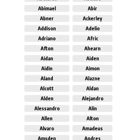
Abimael
Abir
Abner
Ackerley
Addison
Adelio
Adriano
Afric
Afton
Ahearn
Aidan
Aiden
Aidin
Aimon
Aland
Alazne
Alcott
Aldan
Alden
Alejandro
Alessandro
Alin
Allen
Alton
Alvaro
Amadeus
Amsden
Andres