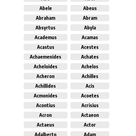
Abele
Abeus
Abraham
Abram
Absyrtus
Abyla
Academus
Acamas
Acastus
Acestes
Achaemenides
Achates
Acheloides
Achelos
Acheron
Achilles
Achillides
Acis
Acmonides
Acoetes
Acontius
Acrisius
Acron
Actaeon
Actaeus
Actor
Adalberto
Adam