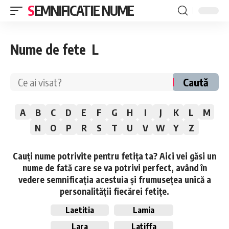
SEMNIFICATIE NUME
Nume de fete L
Caută
A
B
C
D
E
F
G
H
I
J
K
L
M
N
O
P
R
S
T
U
V
W
Y
Z
Cauți nume potrivite pentru fetița ta? Aici vei găsi un
nume de fată care se va potrivi perfect, având în
vedere semnificația acestuia și frumusețea unică a
personalității fiecărei fetițe.
Laetitia
Lamia
Lara
Latiffa