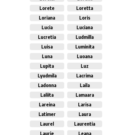
Lorete
Loretta
Loriana
Loris
Lucia
Luciana
Lucretia
Ludmilla
Luisa
Luminita
Luna
Luoana
Lupita
Luz
Lyudmila
Lacrima
Ladonna
Laila
Laliita
Lamaara
Lareina
Larisa
Latimer
Laura
Laurel
Laurentia
Laurie
Leana