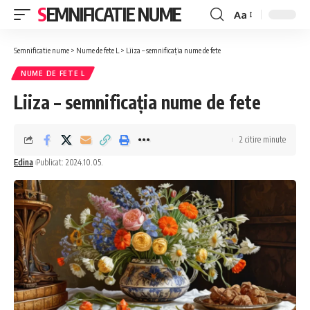
SEMNIFICATIE NUME
Aa
Font
Resizer
Semnificatie nume
>
Nume de fete L
>
Liiza – semnificația nume de fete
NUME DE FETE L
Liiza – semnificația nume de fete
2 citire minute
Edina
Publicat: 2024.10.05.