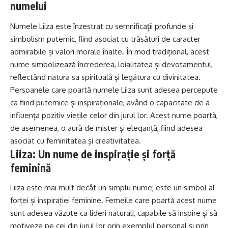
numelui
Numele Liiza este înzestrat cu semnificații profunde și
simbolism puternic, fiind asociat cu trăsături de caracter
admirabile și valori morale înalte. În mod tradițional, acest
nume simbolizează încrederea, loialitatea și devotamentul,
reflectând natura sa spirituală și legătura cu divinitatea.
Persoanele care poartă numele Liiza sunt adesea percepute
ca fiind puternice și inspiraționale, având o capacitate de a
influența pozitiv viețile celor din jurul lor. Acest nume poartă,
de asemenea, o aură de mister și eleganță, fiind adesea
asociat cu feminitatea și creativitatea.
Liiza: Un nume de inspirație și forță
feminină
Liiza este mai mult decât un simplu nume; este un simbol al
forței și inspirației feminine. Femeile care poartă acest nume
sunt adesea văzute ca lideri naturali, capabile să inspire și să
motiveze pe cei din jurul lor prin exemplul personal și prin