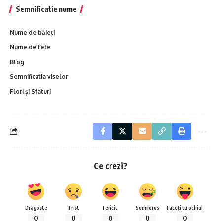
Semnificatie nume
Nume de băieți
Nume de fete
Blog
Semnificatia viselor
Flori și Sfaturi
Ce crezi?
Dragoste
Trist
Fericit
Somnoros
Faceți cu ochiul
0
0
0
0
0