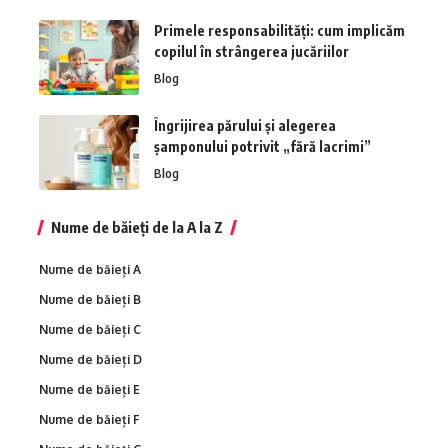
Primele responsabilități: cum implicăm
copilul în strângerea jucăriilor
Blog
Îngrijirea părului și alegerea
șamponului potrivit „fără lacrimi”
Blog
Nume de băieți de la A la Z
Nume de băieți A
Nume de băieți B
Nume de băieți C
Nume de băieți D
Nume de băieți E
Nume de băieți F