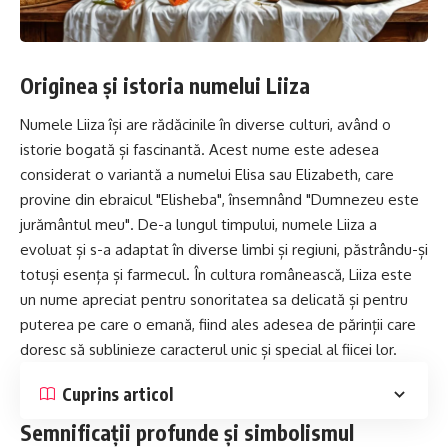
Originea și istoria numelui Liiza
Numele Liiza își are rădăcinile în diverse culturi, având o
istorie bogată și fascinantă. Acest nume este adesea
considerat o variantă a numelui
Elisa
sau Elizabeth, care
provine din ebraicul "Elisheba", însemnând "Dumnezeu este
jurământul meu". De-a lungul timpului, numele Liiza a
evoluat și s-a adaptat în diverse limbi și regiuni, păstrându-și
totuși esența și farmecul. În cultura românească, Liiza este
un nume apreciat pentru sonoritatea sa delicată și pentru
puterea pe care o emană, fiind ales adesea de părinții care
doresc să sublinieze caracterul unic și special al fiicei lor.
Cuprins articol
Semnificații profunde și simbolismul