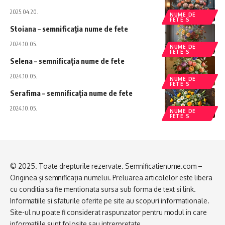
2025.04.20.
NUME DE
FETE S
Stoiana – semnificația nume de fete
2024.10.05.
NUME DE
FETE S
Selena – semnificația nume de fete
2024.10.05.
NUME DE
FETE S
Serafima – semnificația nume de fete
2024.10.05.
NUME DE
FETE S
© 2025. Toate drepturile rezervate. Semnificatienume.com –
Originea și semnificația numelui. Preluarea articolelor este libera
cu conditia sa fie mentionata sursa sub forma de text si link.
Informatiile si sfaturile oferite pe site au scopuri informationale.
Site-ul nu poate fi considerat raspunzator pentru modul in care
informatiile sunt folosite sau intrerpretate.