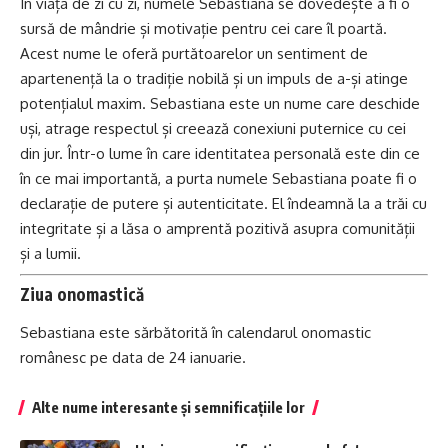
În viața de zi cu zi, numele Sebastiana se dovedește a fi o
sursă de mândrie și motivație pentru cei care îl poartă.
Acest nume le oferă purtătoarelor un sentiment de
apartenență la o tradiție nobilă și un impuls de a-și atinge
potențialul
maxim
. Sebastiana este un nume care deschide
uși, atrage respectul și creează conexiuni puternice cu cei
din jur. Într-o lume în care identitatea personală este din ce
în ce mai importantă, a purta numele Sebastiana poate fi o
declarație de putere și autenticitate. El îndeamnă la a trăi cu
integritate și a lăsa o amprentă pozitivă asupra comunității
și a lumii.
Ziua onomastică
Sebastiana este sărbătorită în calendarul onomastic
românesc pe data de 24 ianuarie.
Alte nume interesante și semnificațiile lor