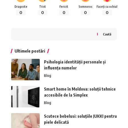
Dragoste
Trist
Fericit
Somnoros
Faceți cu ochiul
0
0
0
0
0
Caută
Ultimele postări
Psihologia identității personale și
influența numelor
Blog
Smart home în Moldova: soluții tehnice
accesibile de la Simplex
Blog
Scutece bebelusi: soluțiile JUKKI pentru
piele delicată