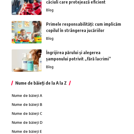
căciuli care protejează eficient
Blog
Primele responsabilități: cum implicăm
copilul în strângerea jucăriilor
Blog
Îngrijirea părului și alegerea
șamponului potrivit „fără lacrimi”
Blog
Nume de băieți de la A la Z
Nume de băieți A
Nume de băieți B
Nume de băieți C
Nume de băieți D
Nume de băieți E