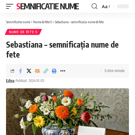
SEMNIFICATIE NUME
Aa
Font
Resizer
Semnificatie nume
>
Nume de fete S
>
Sebastiana – semnificația nume de fete
NUME DE FETE S
Sebastiana – semnificația nume de
fete
3 citire minute
Edina
Publicat: 2024.10.05.