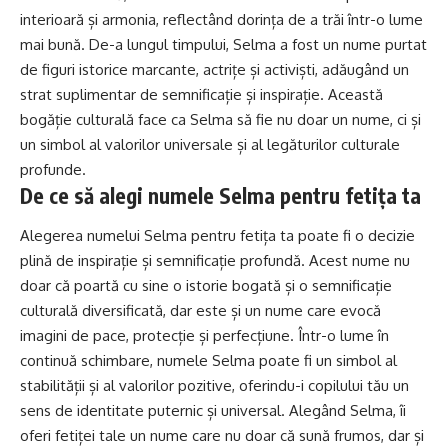
interioară și armonia, reflectând dorința de a trăi într-o lume
mai bună. De-a lungul timpului, Selma a fost un nume purtat
de figuri istorice marcante, actrițe și activiști, adăugând un
strat suplimentar de semnificație și inspirație. Această
bogăție culturală face ca Selma să fie nu doar un nume, ci și
un simbol al valorilor universale și al legăturilor culturale
profunde.
De ce să alegi numele Selma pentru fetița ta
Alegerea numelui Selma pentru fetița ta poate fi o decizie
plină de inspirație și semnificație profundă. Acest nume nu
doar că poartă cu sine o istorie bogată și o semnificație
culturală diversificată, dar este și un nume care evocă
imagini de pace, protecție și perfecțiune. Într-o lume în
continuă schimbare, numele Selma poate fi un simbol al
stabilității și al valorilor pozitive, oferindu-i copilului tău un
sens de identitate puternic și universal. Alegând Selma, îi
oferi fetiței tale un nume care nu doar că sună frumos, dar și