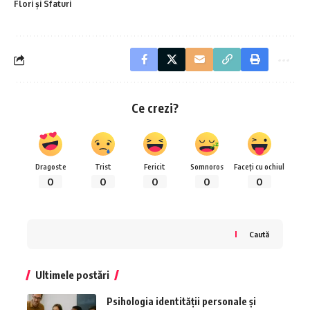
Flori și Sfaturi
Ce crezi?
Dragoste
Trist
Fericit
Somnoros
Faceți cu ochiul
0
0
0
0
0
Caută
Ultimele postări
Psihologia identității personale și