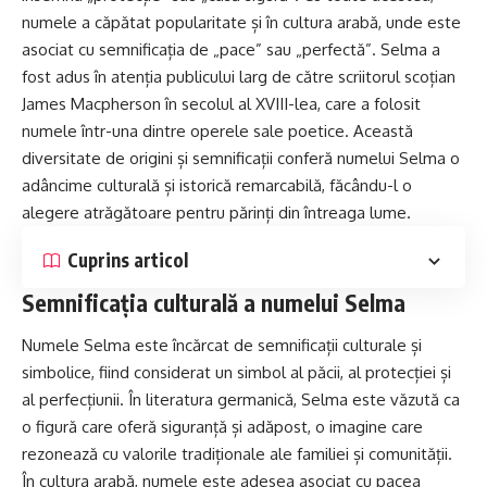
numele a căpătat popularitate și în cultura arabă, unde este
asociat cu semnificația de „pace” sau „perfectă”. Selma a
fost adus în atenția publicului larg de către scriitorul scoțian
James
Macpherson în secolul al XVIII-lea, care a folosit
numele într-una dintre operele sale poetice. Această
diversitate de origini și semnificații conferă numelui Selma o
adâncime culturală și istorică remarcabilă, făcându-l o
alegere atrăgătoare pentru părinți din întreaga lume.
Cuprins articol
Semnificația culturală a numelui Selma
Numele Selma este încărcat de semnificații culturale și
simbolice, fiind considerat un simbol al păcii, al protecției și
al perfecțiunii. În literatura germanică, Selma este văzută ca
o figură care oferă siguranță și adăpost, o imagine care
rezonează cu valorile tradiționale ale familiei și comunității.
În cultura arabă, numele este adesea asociat cu pacea