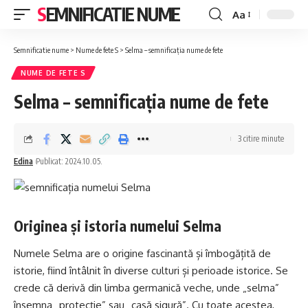
SEMNIFICATIE NUME
Aa
Font
Resizer
Semnificatie nume
>
Nume de fete S
>
Selma – semnificația nume de fete
NUME DE FETE S
Selma – semnificația nume de fete
3 citire minute
Edina
Publicat: 2024.10.05.
Originea și istoria numelui Selma
Numele Selma are o origine fascinantă și îmbogățită de
istorie, fiind întâlnit în diverse culturi și perioade istorice. Se
crede că derivă din limba germanică veche, unde „selma”
însemna „protecție” sau „casă sigură”. Cu toate acestea,