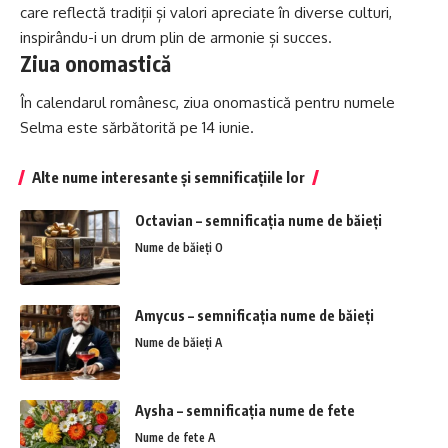
care reflectă tradiții și valori apreciate în diverse culturi,
inspirându-i un drum plin de armonie și succes.
Ziua onomastică
În calendarul românesc, ziua onomastică pentru numele
Selma este sărbătorită pe 14 iunie.
Alte nume interesante și semnificațiile lor
Octavian – semnificația nume de băieți
Nume de băieți O
Amycus – semnificația nume de băieți
Nume de băieți A
Aysha – semnificația nume de fete
Nume de fete A