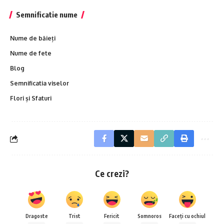
Semnificatie nume
Nume de băieți
Nume de fete
Blog
Semnificatia viselor
Flori și Sfaturi
Ce crezi?
Dragoste
Trist
Fericit
Somnoros
Faceți cu ochiul