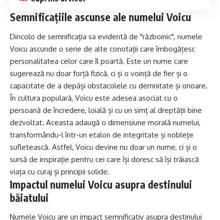
Semnificațiile ascunse ale numelui Voicu
Dincolo de semnificația sa evidentă de "războinic", numele
Voicu ascunde o serie de alte conotații care îmbogățesc
personalitatea celor care îl poartă. Este un nume care
sugerează nu doar forță fizică, ci și o voință de fier și o
capacitate de a depăși obstacolele cu demnitate și onoare.
În cultura populară, Voicu este adesea asociat cu o
persoană de încredere, loială și cu un simț al dreptății bine
dezvoltat. Aceasta adaugă o dimensiune morală numelui,
transformându-l într-un etalon de integritate și noblețe
sufletească. Astfel, Voicu devine nu doar un nume, ci și o
sursă de inspirație pentru cei care își doresc să își trăiască
viața cu curaj și principii solide.
Impactul numelui Voicu asupra destinului
băiatului
Numele Voicu are un impact semnificativ asupra destinului