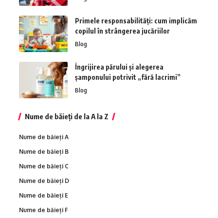
Primele responsabilități: cum implicăm
copilul în strângerea jucăriilor
Blog
Îngrijirea părului și alegerea
șamponului potrivit „fără lacrimi”
Blog
Nume de băieți de la A la Z
Nume de băieți A
Nume de băieți B
Nume de băieți C
Nume de băieți D
Nume de băieți E
Nume de băieți F