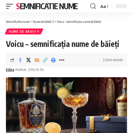
SEMNIFICATIE NUME
Aa
Font
Resizer
Semnificatie nume
>
Nume de băieți V
>
Voicu – semnificația nume de băieți
NUME DE BĂIEȚI V
Voicu – semnificația nume de băieți
3 citire minute
Edina
Publicat: 2024.10.04.