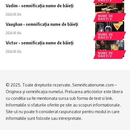
BĂIEȚI V
Vadim – semnificația nume de băieți
2024.10.04.
NUME DE
BĂIEȚI V
Vaughan – semnificația nume de băieți
2024.10.04.
NUME DE
BĂIEȚI V
Victor – semnificația nume de băieți
2024.10.04.
NUME DE
BĂIEȚI V
© 2025. Toate drepturile rezervate. Semnificatienume.com –
Originea și semnificația numelui. Preluarea articolelor este libera
cu conditia sa fie mentionata sursa sub forma de text si link.
Informatiile si sfaturile oferite pe site au scopuri informationale.
Site-ul nu poate fi considerat raspunzator pentru modul in care
informatiile sunt folosite sau intrerpretate.