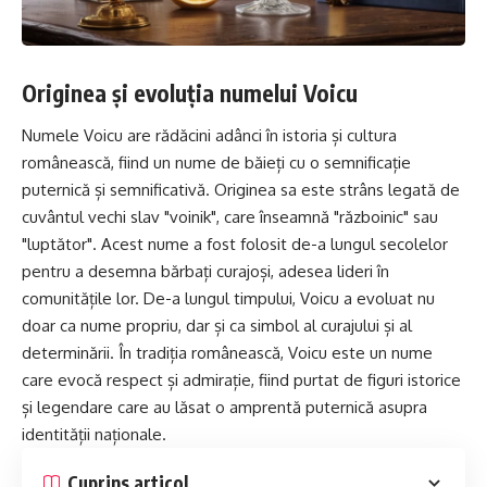
Originea și evoluția numelui Voicu
Numele Voicu are rădăcini adânci în istoria și cultura
românească, fiind un nume de băieți cu o semnificație
puternică și semnificativă. Originea sa este strâns legată de
cuvântul vechi slav "voinik", care înseamnă "războinic" sau
"luptător". Acest nume a fost folosit de-a lungul secolelor
pentru a desemna bărbați curajoși, adesea lideri în
comunitățile lor. De-a lungul timpului, Voicu a evoluat nu
doar ca nume propriu, dar și ca simbol al curajului și al
determinării. În tradiția românească, Voicu este un nume
care evocă respect și admirație, fiind purtat de figuri istorice
și legendare care au lăsat o amprentă puternică asupra
identității naționale.
Cuprins articol