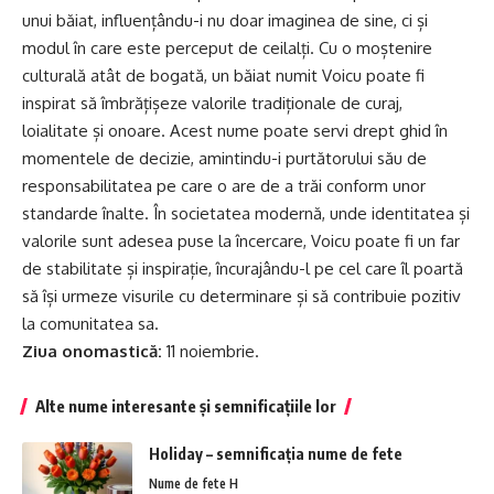
unui băiat, influențându-i nu doar imaginea de sine, ci și
modul în care este perceput de ceilalți. Cu o moștenire
culturală atât de bogată, un băiat numit Voicu poate fi
inspirat să îmbrățișeze valorile tradiționale de curaj,
loialitate și onoare. Acest nume poate servi drept ghid în
momentele de decizie, amintindu-i purtătorului său de
responsabilitatea pe care o are de a trăi conform unor
standarde înalte. În societatea modernă, unde identitatea și
valorile sunt adesea puse la încercare, Voicu poate fi un far
de stabilitate și inspirație, încurajându-l pe cel care îl poartă
să își urmeze visurile cu determinare și să contribuie pozitiv
la comunitatea sa.
Ziua onomastică:
11 noiembrie.
Alte nume interesante și semnificațiile lor
Holiday – semnificația nume de fete
Nume de fete H