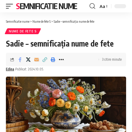
SEMNIFICATIE NUME
Aa
Font
Resizer
Semnificatie nume
>
Nume de fete S
>
Sadie – semnificația nume de fete
NUME DE FETE S
Sadie – semnificația nume de fete
3 citire minute
Edina
Publicat: 2024.10.05.