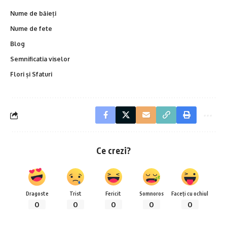
Nume de băieți
Nume de fete
Blog
Semnificatia viselor
Flori și Sfaturi
Ce crezi?
Dragoste
Trist
Fericit
Somnoros
Faceți cu ochiul
0
0
0
0
0