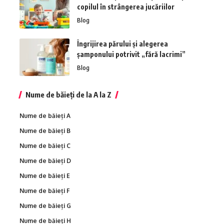
copilul în strângerea jucăriilor
Blog
Îngrijirea părului și alegerea
șamponului potrivit „fără lacrimi”
Blog
Nume de băieți de la A la Z
Nume de băieți A
Nume de băieți B
Nume de băieți C
Nume de băieți D
Nume de băieți E
Nume de băieți F
Nume de băieți G
Nume de băieți H