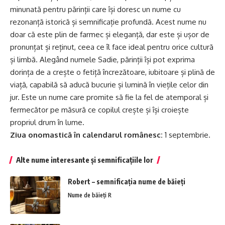
minunată pentru părinții care își doresc un nume cu
rezonanță istorică și semnificație profundă. Acest nume nu
doar că este plin de farmec și eleganță, dar este și ușor de
pronunțat și reținut, ceea ce îl face ideal pentru orice cultură
și limbă. Alegând numele Sadie, părinții își pot exprima
dorința de a crește o fetiță încrezătoare, iubitoare și plină de
viață, capabilă să aducă bucurie și lumină în viețile celor din
jur. Este un nume care promite să fie la fel de atemporal și
fermecător pe măsură ce copilul crește și își croiește
propriul drum în lume.
Ziua onomastică în calendarul românesc:
1 septembrie.
Alte nume interesante și semnificațiile lor
Robert – semnificația nume de băieți
Nume de băieți R