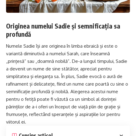
Originea numelui Sadie și semnificația sa
profundă
Numele Sadie își are originea în limba ebraică și este o
variantă diminutivă a numelui
Sarah
, care înseamnă
„prințesă” sau „doamnă nobilă”. De-a lungul timpului, Sadie
a devenit un nume de sine stătător, apreciat pentru
simplitatea și eleganța sa. În plus, Sadie evocă o aură de
rafinament și delicatețe, fiind un nume care poartă cu sine o
semnificație profundă și nobilă. Alegerea acestui nume
pentru o fetiță poate fi văzută ca un simbol al dorinței
părinților de a-i oferi un început de viață plin de grație și
frumusețe, reflectând speranțele și aspirațiile lor pentru
viitorul ei.
Cuprins articol