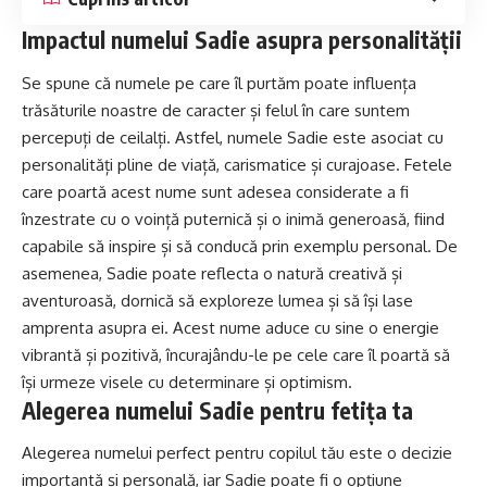
Impactul numelui Sadie asupra personalității
Se spune că numele pe care îl purtăm poate influența
trăsăturile noastre de caracter și felul în care suntem
percepuți de ceilalți. Astfel, numele Sadie este asociat cu
personalități pline de viață, carismatice și curajoase. Fetele
care poartă acest nume sunt adesea considerate a fi
înzestrate cu o voință puternică și o inimă generoasă, fiind
capabile să inspire și să conducă prin exemplu personal. De
asemenea, Sadie poate reflecta o natură creativă și
aventuroasă, dornică să exploreze lumea și să își lase
amprenta asupra ei. Acest nume aduce cu sine o energie
vibrantă și pozitivă, încurajându-le pe cele care îl poartă să
își urmeze visele cu determinare și optimism.
Alegerea numelui Sadie pentru fetița ta
Alegerea numelui perfect pentru copilul tău este o decizie
importantă și personală, iar Sadie poate fi o opțiune