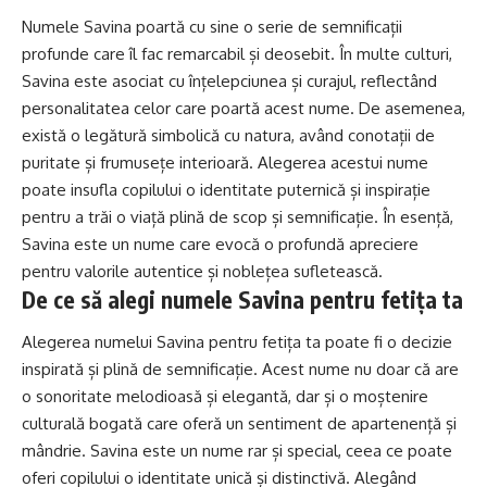
Numele Savina poartă cu sine o serie de semnificații
profunde care îl fac remarcabil și deosebit. În multe culturi,
Savina este asociat cu înțelepciunea și curajul, reflectând
personalitatea celor care poartă acest nume. De asemenea,
există o legătură simbolică cu natura, având conotații de
puritate și frumusețe interioară. Alegerea acestui nume
poate insufla copilului o identitate puternică și inspirație
pentru a trăi o viață plină de scop și semnificație. În esență,
Savina este un nume care evocă o profundă apreciere
pentru valorile autentice și noblețea sufletească.
De ce să alegi numele Savina pentru fetița ta
Alegerea numelui Savina pentru fetița ta poate fi o decizie
inspirată și plină de semnificație. Acest nume nu doar că are
o sonoritate melodioasă și elegantă, dar și o moștenire
culturală bogată care oferă un sentiment de apartenență și
mândrie. Savina este un nume rar și special, ceea ce poate
oferi copilului o identitate unică și distinctivă. Alegând