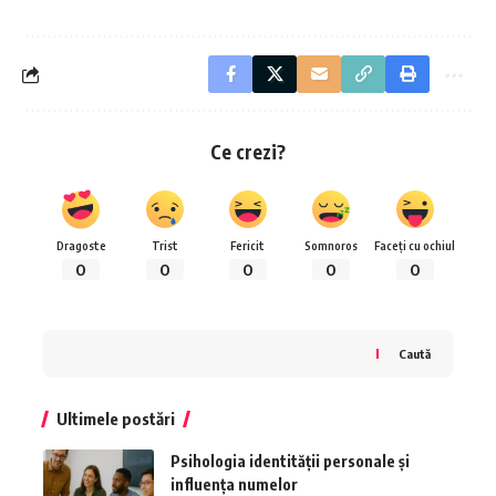
Ce crezi?
Dragoste
Trist
Fericit
Somnoros
Faceți cu ochiul
0
0
0
0
0
Caută
Ultimele postări
Psihologia identității personale și
influența numelor