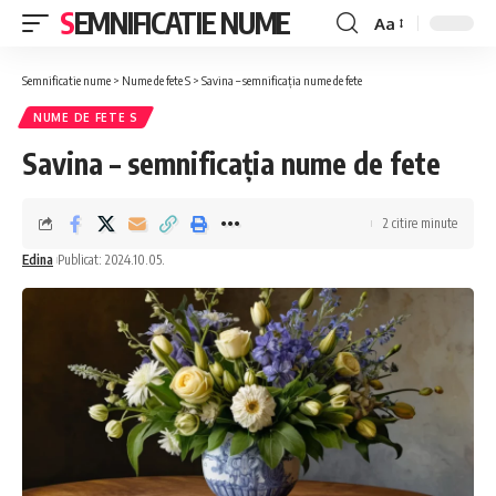
SEMNIFICATIE NUME
Aa
Font
Resizer
Semnificatie nume
>
Nume de fete S
>
Savina – semnificația nume de fete
NUME DE FETE S
Savina – semnificația nume de fete
2 citire minute
Edina
Publicat: 2024.10.05.