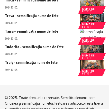
Tinca – semnificația nume de fete
2024.10.05.
NUME DE
FETE T
Treva – semnificația nume de fete
2024.10.05.
NUME DE
FETE T
Taisa – semnificația nume de fete
2024.10.05.
NUME DE
FETE T
Tudorita – semnificația nume de fete
2024.10.05.
NUME DE
FETE T
Truly – semnificația nume de fete
2024.10.05.
NUME DE
FETE T
© 2025. Toate drepturile rezervate. Semnificatienume.com –
Originea și semnificația numelui. Preluarea articolelor este libera
cu conditia sa fie mentionata sursa sub forma de text si link.