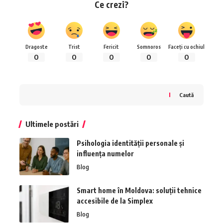
Ce crezi?
Dragoste
Trist
Fericit
Somnoros
Faceți cu ochiul
0
0
0
0
0
Caută
Ultimele postări
Psihologia identității personale și
influența numelor
Blog
Smart home în Moldova: soluții tehnice
accesibile de la Simplex
Blog