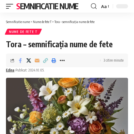
SEMNIFICATIE NUME
Aa
Font
Resizer
Semnificatie nume
>
Nume de fete T
>
Tora – semnificația nume de fete
NUME DE FETE T
Tora – semnificația nume de fete
3 citire minute
Edina
Publicat: 2024.10.05.