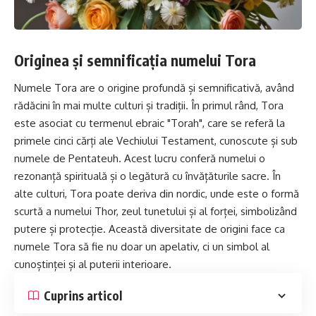
Originea și semnificația numelui Tora
Numele Tora are o origine profundă și semnificativă, având
rădăcini în mai multe culturi și tradiții. În primul rând, Tora
este asociat cu termenul ebraic "Torah", care se referă la
primele cinci cărți ale Vechiului Testament, cunoscute și sub
numele de Pentateuh. Acest lucru conferă numelui o
rezonanță spirituală și o legătură cu învățăturile sacre. În
alte culturi, Tora poate deriva din nordic, unde este o formă
scurtă a numelui
Thor
, zeul tunetului și al forței, simbolizând
putere și protecție. Această diversitate de origini face ca
numele Tora să fie nu doar un apelativ, ci un simbol al
cunoștinței și al puterii interioare.
Cuprins articol