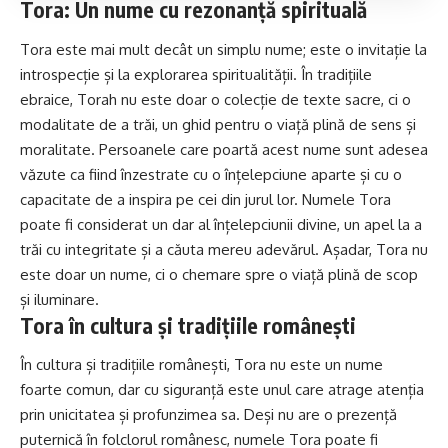
Tora: Un nume cu rezonanță spirituală
Tora este mai mult decât un simplu nume; este o invitație la
introspecție și la explorarea spiritualității. În tradițiile
ebraice, Torah nu este doar o colecție de texte sacre, ci o
modalitate de a trăi, un ghid pentru o viață plină de sens și
moralitate. Persoanele care poartă acest nume sunt adesea
văzute ca fiind înzestrate cu o înțelepciune aparte și cu o
capacitate de a inspira pe cei din jurul lor. Numele Tora
poate fi considerat un dar al înțelepciunii divine, un apel la a
trăi cu integritate și a căuta mereu adevărul. Așadar, Tora nu
este doar un nume, ci o chemare spre o viață plină de scop
și iluminare.
Tora în cultura și tradițiile românești
În cultura și tradițiile românești, Tora nu este un nume
foarte comun, dar cu siguranță este unul care atrage atenția
prin unicitatea și profunzimea sa. Deși nu are o prezență
puternică în folclorul românesc, numele Tora poate fi