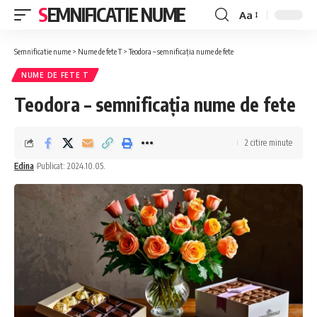
SEMNIFICATIE NUME
Aa
Font
Resizer
Semnificatie nume
>
Nume de fete T
>
Teodora – semnificația nume de fete
NUME DE FETE T
Teodora – semnificația nume de fete
2 citire minute
Edina
Publicat: 2024.10.05.