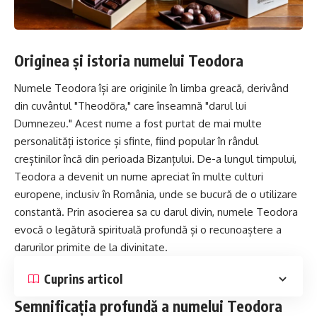
Originea și istoria numelui Teodora
Numele Teodora își are originile în limba greacă, derivând
din cuvântul "Theodōra," care înseamnă "darul lui
Dumnezeu." Acest nume a fost purtat de mai multe
personalități istorice și sfinte, fiind popular în rândul
creștinilor încă din perioada Bizanțului. De-a lungul timpului,
Teodora a devenit un nume apreciat în multe culturi
europene, inclusiv în România, unde se bucură de o utilizare
constantă. Prin asocierea sa cu darul divin, numele Teodora
evocă o legătură spirituală profundă și o recunoaștere a
darurilor primite de la divinitate.
Cuprins articol
Semnificația profundă a numelui Teodora