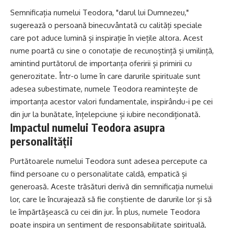
Semnificația numelui Teodora, "darul lui Dumnezeu,"
sugerează o persoană binecuvântată cu calități speciale
care pot aduce lumină și inspirație în viețile altora. Acest
nume poartă cu sine o conotație de recunoștință și umilință,
amintind purtătorul de importanța oferirii și primirii cu
generozitate. Într-o lume în care darurile spirituale sunt
adesea subestimate, numele Teodora reamintește de
importanța acestor valori fundamentale, inspirându-i pe cei
din jur la bunătate, înțelepciune și iubire necondiționată.
Impactul numelui Teodora asupra
personalității
Purtătoarele numelui Teodora sunt adesea percepute ca
fiind persoane cu o personalitate caldă, empatică și
generoasă. Aceste trăsături derivă din semnificația numelui
lor, care le încurajează să fie conștiente de darurile lor și să
le împărtășească cu cei din jur. În plus, numele Teodora
poate inspira un sentiment de responsabilitate spirituală,