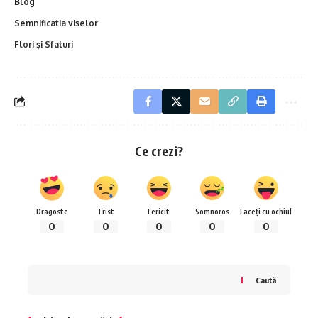
Blog
Semnificatia viselor
Flori și Sfaturi
Ce crezi?
Dragoste
Trist
Fericit
Somnoros
Faceți cu ochiul
0
0
0
0
0
Caută