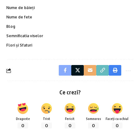
Nume de băieți
Nume de fete
Blog
Semnificatia viselor
Flori și Sfaturi
Ce crezi?
Dragoste
Trist
Fericit
Somnoros
Faceți cu ochiul
0
0
0
0
0