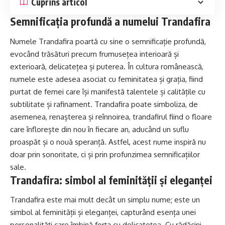
Cuprins articol
Semnificația profundă a numelui Trandafira
Numele Trandafira poartă cu sine o semnificație profundă,
evocând trăsături precum frumusețea interioară și
exterioară, delicatețea și puterea. În cultura românească,
numele este adesea asociat cu feminitatea și grația, fiind
purtat de femei care își manifestă talentele și calitățile cu
subtilitate și rafinament. Trandafira poate simboliza, de
asemenea, renașterea și reînnoirea, trandafirul fiind o floare
care înflorește din nou în fiecare
an
, aducând un suflu
proaspăt și o nouă speranță. Astfel, acest nume inspiră nu
doar prin sonoritate, ci și prin profunzimea semnificațiilor
sale.
Trandafira: simbol al feminității și eleganței
Trandafira este mai mult decât un simplu nume; este un
simbol al feminității și eleganței, capturând esența unei
personalități care îmbină forța cu delicatețea. Cu rădăcini