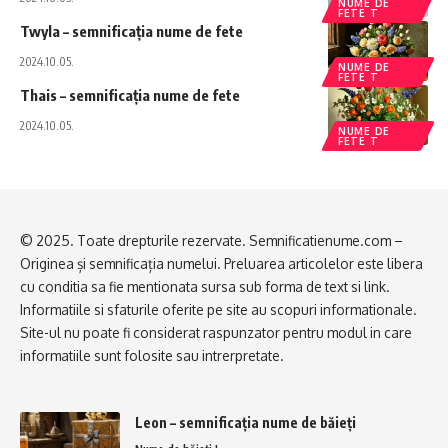
NUME DE
FETE T
Twyla – semnificația nume de fete
2024.10.05.
NUME DE
FETE T
Thais – semnificația nume de fete
2024.10.05.
NUME DE
FETE T
© 2025. Toate drepturile rezervate. Semnificatienume.com –
Originea și semnificația numelui. Preluarea articolelor este libera
cu conditia sa fie mentionata sursa sub forma de text si link.
Informatiile si sfaturile oferite pe site au scopuri informationale.
Site-ul nu poate fi considerat raspunzator pentru modul in care
informatiile sunt folosite sau intrerpretate.
Leon – semnificația nume de băieți