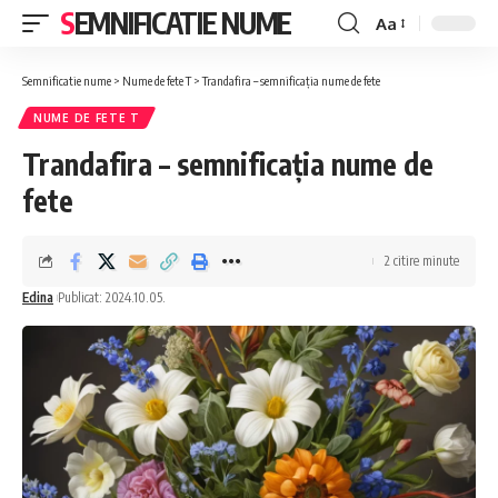
SEMNIFICATIE NUME
Aa
Font
Resizer
Semnificatie nume
>
Nume de fete T
>
Trandafira – semnificația nume de fete
NUME DE FETE T
Trandafira – semnificația nume de
fete
2 citire minute
Edina
Publicat: 2024.10.05.