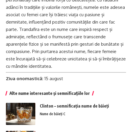
adânci în tradițiile și valorile românești, numele este adesea
asociat cu femei care își trăiesc viața cu pasiune și
demnitate, influențând pozitiv comunitățile din care fac
parte. Trandafira este un nume care inspiră respect și
admirație, reflectând o frumusețe care transcende
aparențele fizice și se manifestă prin gesturi de bunătate și
compasiune. Prin purtarea acestui nume, fiecare femeie
este încurajată să-și celebreze unicitatea și să-și îmbrățișeze
cu mândrie identitatea.
Ziua onomastică:
15 august
Alte nume interesante și semnificațiile lor
Clinton – semnificația nume de băieți
Nume de băieți C