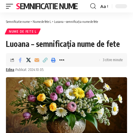
SEMNIFICATIE NUME
Aa
Font
Resizer
Semnificatie nume
>
Nume de fete L
>
Luoana – semnificația nume de fete
NUME DE FETE L
Luoana – semnificația nume de fete
3 citire minute
Edina
Publicat: 2024.10.05.