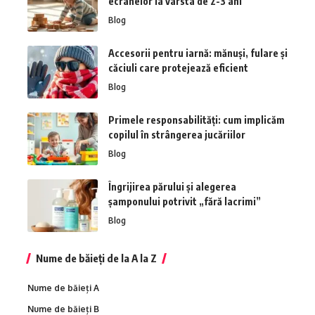
ecranelor la vârsta de 2-3 ani
Blog
Accesorii pentru iarnă: mănuși, fulare și
căciuli care protejează eficient
Blog
Primele responsabilități: cum implicăm
copilul în strângerea jucăriilor
Blog
Îngrijirea părului și alegerea
șamponului potrivit „fără lacrimi”
Blog
Nume de băieți de la A la Z
Nume de băieți A
Nume de băieți B