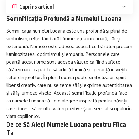
Cuprins articol
Semnificația Profundă a Numelui Luoana
Semnificația numelui Luoana este una profundă și plină de
simbolism, reflectând atât frumusețea interioară, cât și
exterioară. Numele este adesea asociat cu trăsături precum
luminozitatea, optimismul și empatia. Persoanele care
poartă acest nume sunt adesea văzute ca fiind suflete
călăuzitoare, capabile să aducă lumină și speranță în viețile
celor din jurul lor. În plus, Luoana poate simboliza un spirit
liber și creativ, care nu se teme să își exprime autenticitatea
și să își urmeze visele. Această semnificație profundă face
ca numele Luoana să fie o alegere inspirată pentru părinții
care doresc să insufle valori pozitive și un sens al scopului în
viața copiilor lor.
De ce Să Alegi Numele Luoana pentru Fiica
Ta