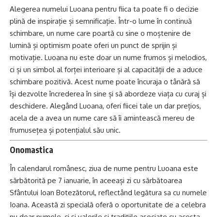
Alegerea numelui Luoana pentru fiica ta poate fi o decizie
plină de inspirație și semnificație. Într-o lume în continuă
schimbare, un nume care poartă cu sine o moștenire de
lumină și optimism poate oferi un punct de sprijin și
motivație. Luoana nu este doar un nume frumos și melodios,
ci și un simbol al forței interioare și al capacității de a aduce
schimbare pozitivă. Acest nume poate încuraja o tânără să
își dezvolte încrederea în sine și să abordeze viața cu curaj și
deschidere. Alegând Luoana, oferi fiicei tale un dar prețios,
acela de a avea un nume care să îi amintească mereu de
frumusețea și potențialul său unic.
Onomastica
În calendarul românesc, ziua de nume pentru Luoana este
sărbătorită pe 7 ianuarie, în aceeași zi cu sărbătoarea
Sfântului
Ioan
Botezătorul, reflectând legătura sa cu numele
Ioana. Această zi specială oferă o oportunitate de a celebra
nu doar numele, ci și valorile și tradițiile asociate cu acesta.