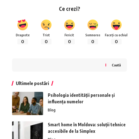
Ce crezi?
Dragoste
Trist
Fericit
Somnoros
Faceți cu ochiul
0
0
0
0
0
Caută
Ultimele postări
Psihologia identității personale și
influența numelor
Blog
Smart home în Moldova: soluții tehnice
accesibile de la Simplex