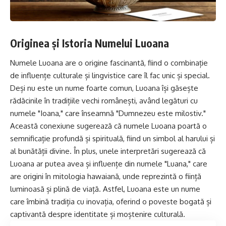
Originea și Istoria Numelui Luoana
Numele Luoana are o origine fascinantă, fiind o combinație
de influențe culturale și lingvistice care îl fac unic și special.
Deși nu este un nume foarte comun, Luoana își găsește
rădăcinile în tradițiile vechi românești, având legături cu
numele "
Ioana
," care înseamnă "Dumnezeu este milostiv."
Această conexiune sugerează că numele Luoana poartă o
semnificație profundă și spirituală, fiind un simbol al harului și
al bunătății divine. În plus, unele interpretări sugerează că
Luoana ar putea avea și influențe din numele "Luana," care
are origini în mitologia hawaiană, unde reprezintă o ființă
luminoasă și plină de viață. Astfel, Luoana este un nume
care îmbină tradiția cu inovația, oferind o poveste bogată și
captivantă despre identitate și moștenire culturală.