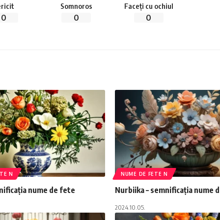
ricit
Somnoros
Faceți cu ochiul
0
0
0
TE N
NUME DE FETE N
nificația nume de fete
Nurbiika – semnificația nume 
2024.10.05.