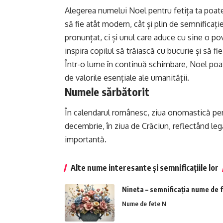
Alegerea numelui Noel pentru fetița ta poate 
să fie atât modern, cât și plin de semnifica
pronunțat, ci și unul care aduce cu sine o p
inspira copilul să trăiască cu bucurie și să fie 
Într-o lume în continuă schimbare, Noel poat
de valorile esențiale ale umanității.
Numele sărbătorit
În calendarul românesc, ziua onomastică pen
decembrie, în ziua de Crăciun, reflectând le
importantă.
Alte nume interesante și semnificațiile lor
Nineta – semnificația nume de 
Nume de fete N