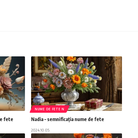
NUME DE FETE N
de fete
Nadia – semnificația nume de fete
2024.10.05.