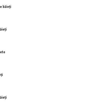
e băieți
ăieți
fete
ți
ăieți