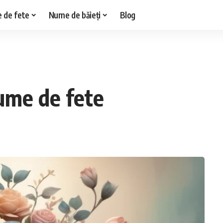
 de fete
Nume de băieți
Blog
nume de fete