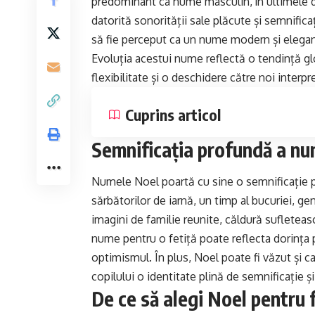
predominant ca nume masculin, în ultimele de
datorită sonorității sale plăcute și semnifica
să fie perceput ca un nume modern și elegant 
Evoluția acestui nume reflectă o tendință g
flexibilitate și o deschidere către noi interpre
Cuprins articol
Semnificația profundă a num
Numele Noel poartă cu sine o semnificație pr
sărbătorilor de iarnă, un timp al bucuriei, gen
imagini de familie reunite, căldură sufleteas
nume pentru o fetiță poate reflecta dorința p
optimismul. În plus, Noel poate fi văzut și ca
copilului o identitate plină de semnificație ș
De ce să alegi Noel pentru 