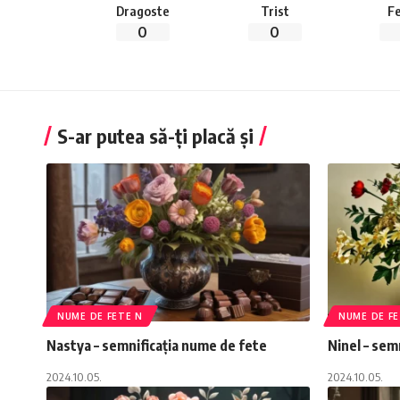
Dragoste
Trist
Fe
0
0
S-ar putea să-ți placă și
NUME DE FETE N
NUME DE FE
Nastya – semnificația nume de fete
Ninel – sem
2024.10.05.
2024.10.05.