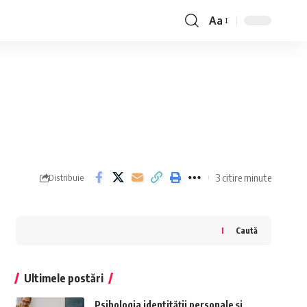
Aa
Font
Resizer
3 citire minute
Distribuie
Caută
Ultimele postări
Psihologia identității personale și