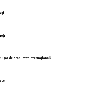
eți
ieți
e ușor de pronunțat internațional?
fete