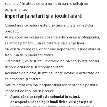
Esența stă în atitudine și timp, nu în banii cheltuiți pe
echipamente.
Importanța naturii și a jocului afară
Conectarea cu natura este o extensie vitală a mediului
pregătit.
Afară, copiii au ocazia să observe schimbările anotimpurilor,
să atingă pământul, să se cațere și să alerge liber.
Nu există vreme rea, doar haine nepotrivite; ieșirea afară ar
trebui să fie o prioritate zilnică.
Grădinăritul, chiar și într-un ghiveci pe balcon, învață copilul
despre ciclul vieții și responsabilitate.
Adunarea de pietre, frunze sau bețe devine o activitate de
colecționare și sortare.
Natura oferă cea mai bogată stimulare senzorială posibilă,
imposibil de replicat în interior.
Atunci când un copil este cufundat în natură,
descoperă nu doar legile lumii fizice, ci își găsește și
propriul ritm interior, o liniște care adesea lipsește în