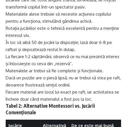
transformă copilul într-un spectator pasiv.
Materialele alese trebuie să necesite acțiunea copilului
pentru a funcționa, stimulând gândirea activă.
Rotația jucăriilor este o tehnică excelentă pentru a menține
interesul viu.
În loc să aibă 50 de jucării la dispoziție, lasă doar 6-8 pe
rafturi și depozitează restul în dulap.
La fiecare 1-2 săptămâni, observă ce nu mai prezintă interes
și înlocuiește cu ceva din „rezervă”.
Materialele ar trebui să fie complete și funcționale.
Dacă un puzzle are o piesă lipsă, nu ar trebui să stea pe raft,
deoarece frustrează simțul ordinii.
Fiecare material are locul lui exact pe raft, iar activitatea se
încheie doar când materialul a fost pus la loc.
Tabel 2: Alternative Montessori vs. Jucării
Convenționale
Jucărie
Alternativă
De ce este mai bună