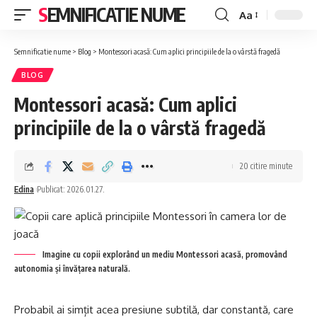
SEMNIFICATIE NUME
Aa
Font
Resizer
Semnificatie nume
>
Blog
>
Montessori acasă: Cum aplici principiile de la o vârstă fragedă
BLOG
Montessori acasă: Cum aplici
principiile de la o vârstă fragedă
20 citire minute
Edina
Publicat: 2026.01.27.
Imagine cu copii explorând un mediu Montessori acasă, promovând
autonomia și învățarea naturală.
Probabil ai simțit acea presiune subtilă, dar constantă, care