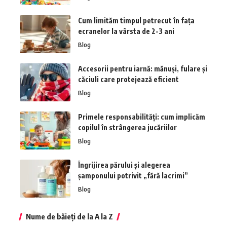
Cum limităm timpul petrecut în fața
ecranelor la vârsta de 2-3 ani
Blog
Accesorii pentru iarnă: mănuși, fulare și
căciuli care protejează eficient
Blog
Primele responsabilități: cum implicăm
copilul în strângerea jucăriilor
Blog
Îngrijirea părului și alegerea
șamponului potrivit „fără lacrimi”
Blog
Nume de băieți de la A la Z