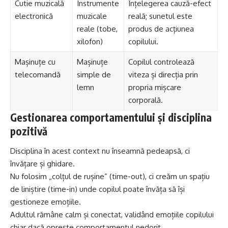
Cutie muzicală
Instrumente
Înțelegerea cauză-efect
electronică
muzicale
reală; sunetul este
reale (tobe,
produs de acțiunea
xilofon)
copilului.
Mașinuțe cu
Mașinuțe
Copilul controlează
telecomandă
simple de
viteza și direcția prin
lemn
propria mișcare
corporală.
Gestionarea comportamentului și disciplina
pozitivă
Disciplina în acest context nu înseamnă pedeapsă, ci
învățare și ghidare.
Nu folosim „colțul de rușine” (time-out), ci creăm un spațiu
de liniștire (time-in) unde copilul poate învăța să își
gestioneze emoțiile.
Adultul rămâne calm și conectat, validând emoțiile copilului
chiar dacă oprește comportamentul nedorit.