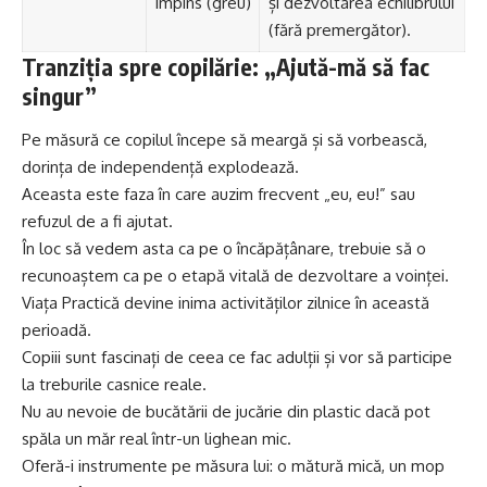
împins (greu)
și dezvoltarea echilibrului
(fără premergător).
Tranziția spre copilărie: „Ajută-mă să fac
singur”
Pe măsură ce copilul începe să meargă și să vorbească,
dorința de independență explodează.
Aceasta este faza în care auzim frecvent „eu, eu!” sau
refuzul de a fi ajutat.
În loc să vedem asta ca pe o încăpățânare, trebuie să o
recunoaștem ca pe o etapă vitală de dezvoltare a voinței.
Viața Practică devine inima activităților zilnice în această
perioadă.
Copiii sunt fascinați de ceea ce fac adulții și vor să participe
la treburile casnice reale.
Nu au nevoie de bucătării de jucărie din plastic dacă pot
spăla un măr real într-un lighean mic.
Oferă-i instrumente pe măsura lui: o mătură mică, un mop