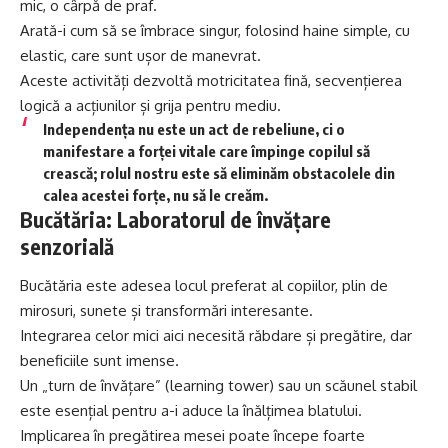
mic, o cârpă de praf.
Arată-i cum să se îmbrace singur, folosind haine simple, cu
elastic, care sunt ușor de manevrat.
Aceste activități dezvoltă motricitatea fină, secvențierea
logică a acțiunilor și grija pentru mediu.
Independența nu este un act de rebeliune, ci o
manifestare a forței vitale care împinge copilul să
crească; rolul nostru este să eliminăm obstacolele din
calea acestei forțe, nu să le creăm.
Bucătăria: Laboratorul de învățare
senzorială
Bucătăria este adesea locul preferat al copiilor, plin de
mirosuri, sunete și transformări interesante.
Integrarea celor mici aici necesită răbdare și pregătire, dar
beneficiile sunt imense.
Un „turn de învățare” (learning tower) sau un scăunel stabil
este esențial pentru a-i aduce la înălțimea blatului.
Implicarea în pregătirea mesei poate începe foarte