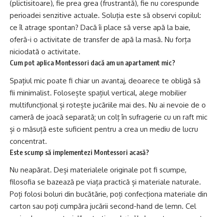
(plictisitoare), fie prea grea (frustrantă), fie nu corespunde
perioadei senzitive actuale. Soluția este să observi copilul:
ce îl atrage spontan? Dacă îi place să verse apă la baie,
oferă-i o activitate de transfer de apă la masă. Nu forța
niciodată o activitate.
Cum pot aplica Montessori dacă am un apartament mic?
Spațiul mic poate fi chiar un avantaj, deoarece te obligă să
fii minimalist. Folosește spațiul vertical, alege mobilier
multifuncțional și rotește jucăriile mai des. Nu ai nevoie de o
cameră de joacă separată; un colț în sufragerie cu un raft mic
și o măsuță este suficient pentru a crea un mediu de lucru
concentrat.
Este scump să implementezi Montessori acasă?
Nu neapărat. Deși materialele originale pot fi scumpe,
filosofia se bazează pe viața practică și materiale naturale.
Poți folosi boluri din bucătărie, poți confecționa materiale din
carton sau poți cumpăra jucării second-hand de lemn. Cel