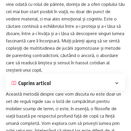
vine odată cu rolul de părinte, dorința de a oferi copilului tău
cel mai bun start posibil în viață, nu doar din punct de
vedere material, ci mai ales emoțional și cognitiv. Este o
căutare continuă a echilibrului între a-i proteja și a-i lăsa să
zboare, între a-i învăța și a-i lăsa să descopere singuri lumea
fascinantă care îi înconjoară. Mulți părinți ajung să se simtă
copleșiți de multitudinea de jucării zgomotoase și metode
de parenting contradictorii, căutând o ancoră, o abordare
care să readucă liniștea și sensul în haosul cotidian al
creșterii unui copil.
Cuprins articol
Această metodă despre care vom discuta nu este doar un
set de reguli rigide sau o listă de cumpărături pentru
mobilier scump de lemn, ci este, în esență, o filosofie de
viață bazată pe respectul profund față de copil ca ființă
umană completă. Vom explora cum să privești lumea prin
ochii celui mic, înțelegând că ritmul lor este diferit de al