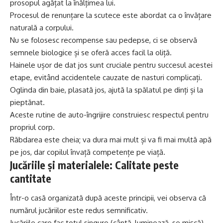
prosopul agățat la înălțimea lui.
Procesul de renunțare la scutece este abordat ca o învățare
naturală a corpului.
Nu se folosesc recompense sau pedepse, ci se observă
semnele biologice și se oferă acces facil la oliță.
Hainele ușor de dat jos sunt cruciale pentru succesul acestei
etape, evitând accidentele cauzate de nasturi complicați.
Oglinda din baie, plasată jos, ajută la spălatul pe dinți și la
pieptănat.
Aceste rutine de auto-îngrijire construiesc respectul pentru
propriul corp.
Răbdarea este cheia; va dura mai mult și va fi mai multă apă
pe jos, dar copilul învață competențe pe viață.
Jucăriile și materialele: Calitate peste
cantitate
Într-o casă organizată după aceste principii, vei observa că
numărul jucăriilor este redus semnificativ.
Jucăriile care fac totul singure (cântă, luminează, se mișcă)