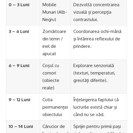
0 – 3 Luni
Mobile
Dezvoltă concentrarea
Munari (Alb-
vizuală și percepția
Negru)
contrastului.
3 – 6 Luni
Zornăitoare
Coordonarea ochi-mână
din lemn /
și întărirea reflexului de
inel de
prindere.
apucat
6 – 9 Luni
Coșul cu
Explorare senzorială
comori
(texturi, temperaturi,
(obiecte
greutăți diferite).
reale)
9 – 12 Luni
Cutia
Înțelegerea faptului că
permanenței
lucrurile există chiar și
obiectului
când nu se văd.
10 – 14 Luni
Cărucior de
Sprijin pentru primii pași