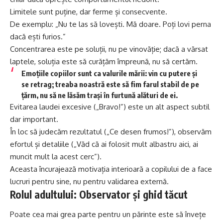
Limitele sunt puține, dar ferme și consecvente.
De exemplu: „Nu te las să lovești. Mă doare. Poți lovi perna
dacă ești furios.”
Concentrarea este pe soluții, nu pe vinovăție; dacă a vărsat
laptele, soluția este să curățăm împreună, nu să certăm.
Emoțiile copiilor sunt ca valurile mării: vin cu putere și
se retrag; treaba noastră este să fim farul stabil de pe
țărm, nu să ne lăsăm trași în furtună alături de ei.
Evitarea laudei excesive („Bravo!”) este un alt aspect subtil
dar important.
În loc să judecăm rezultatul („Ce desen frumos!”), observăm
efortul și detaliile („Văd că ai folosit mult albastru aici, ai
muncit mult la acest cerc”).
Aceasta încurajează motivația interioară a copilului de a face
lucruri pentru sine, nu pentru validarea externă.
Rolul adultului: Observator și ghid tăcut
Poate cea mai grea parte pentru un părinte este să învețe