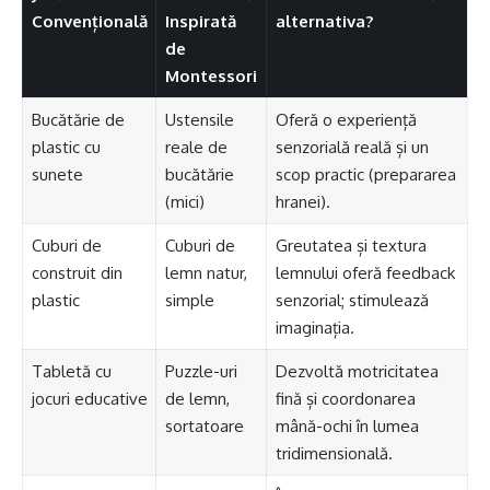
Convențională
Inspirată
alternativa?
de
Montessori
Bucătărie de
Ustensile
Oferă o experiență
plastic cu
reale de
senzorială reală și un
sunete
bucătărie
scop practic (prepararea
(mici)
hranei).
Cuburi de
Cuburi de
Greutatea și textura
construit din
lemn natur,
lemnului oferă feedback
plastic
simple
senzorial; stimulează
imaginația.
Tabletă cu
Puzzle-uri
Dezvoltă motricitatea
jocuri educative
de lemn,
fină și coordonarea
sortatoare
mână-ochi în lumea
tridimensională.