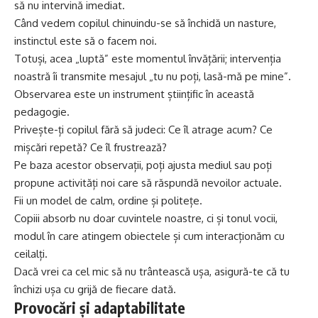
să nu intervină imediat.
Când vedem copilul chinuindu-se să închidă un nasture,
instinctul este să o facem noi.
Totuși, acea „luptă” este momentul învățării; intervenția
noastră îi transmite mesajul „tu nu poți, lasă-mă pe mine”.
Observarea este un instrument științific în această
pedagogie.
Privește-ți copilul fără să judeci: Ce îl atrage acum? Ce
mișcări repetă? Ce îl frustrează?
Pe baza acestor observații, poți ajusta mediul sau poți
propune activități noi care să răspundă nevoilor actuale.
Fii un model de calm, ordine și politețe.
Copiii absorb nu doar cuvintele noastre, ci și tonul vocii,
modul în care atingem obiectele și cum interacționăm cu
ceilalți.
Dacă vrei ca cel mic să nu trântească ușa, asigură-te că tu
închizi ușa cu grijă de fiecare dată.
Provocări și adaptabilitate