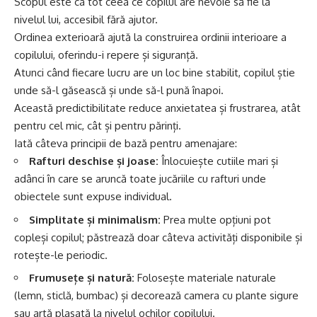
Scopul este ca tot ceea ce copilul are nevoie să fie la
nivelul lui, accesibil fără ajutor.
Ordinea exterioară ajută la construirea ordinii interioare a
copilului, oferindu-i repere și siguranță.
Atunci când fiecare lucru are un loc bine stabilit, copilul știe
unde să-l găsească și unde să-l pună înapoi.
Această predictibilitate reduce anxietatea și frustrarea, atât
pentru cel mic, cât și pentru părinți.
Iată câteva principii de bază pentru amenajare:
Rafturi deschise și joase:
Înlocuiește cutiile mari și
adânci în care se aruncă toate jucăriile cu rafturi unde
obiectele sunt expuse individual.
Simplitate și minimalism:
Prea multe opțiuni pot
copleși copilul; păstrează doar câteva activități disponibile și
rotește-le periodic.
Frumusețe și natură:
Folosește materiale naturale
(lemn, sticlă, bumbac) și decorează camera cu plante sigure
sau artă plasată la nivelul ochilor copilului.