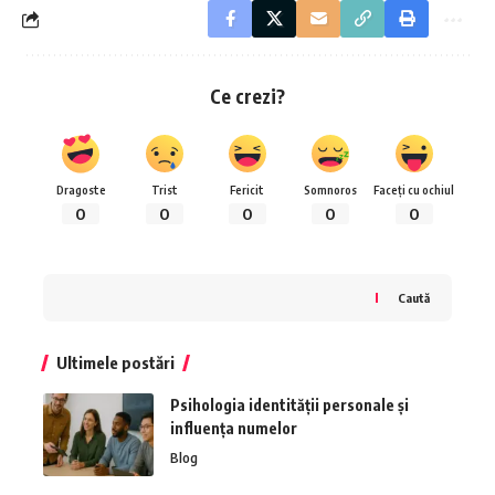
Ce crezi?
Dragoste
Trist
Fericit
Somnoros
Faceți cu ochiul
0
0
0
0
0
Caută
Ultimele postări
Psihologia identității personale și
influența numelor
Blog