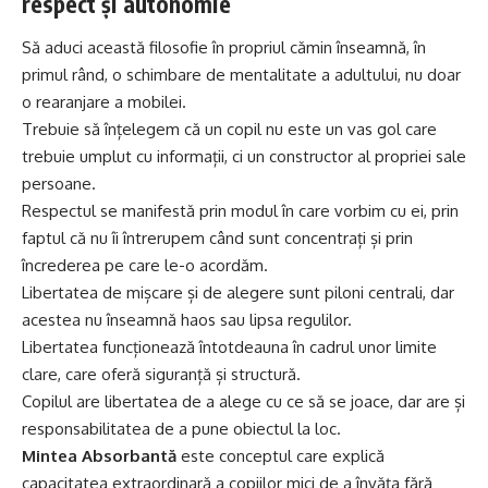
respect și autonomie
Să aduci această filosofie în propriul cămin înseamnă, în
primul rând, o schimbare de mentalitate a adultului, nu doar
o rearanjare a mobilei.
Trebuie să înțelegem că un copil nu este un vas gol care
trebuie umplut cu informații, ci un constructor al propriei sale
persoane.
Respectul se manifestă prin modul în care vorbim cu ei, prin
faptul că nu îi întrerupem când sunt concentrați și prin
încrederea pe care le-o acordăm.
Libertatea de mișcare și de alegere sunt piloni centrali, dar
acestea nu înseamnă haos sau lipsa regulilor.
Libertatea funcționează întotdeauna în cadrul unor limite
clare, care oferă siguranță și structură.
Copilul are libertatea de a alege cu ce să se joace, dar are și
responsabilitatea de a pune obiectul la loc.
Mintea Absorbantă
este conceptul care explică
capacitatea extraordinară a copiilor mici de a învăța fără