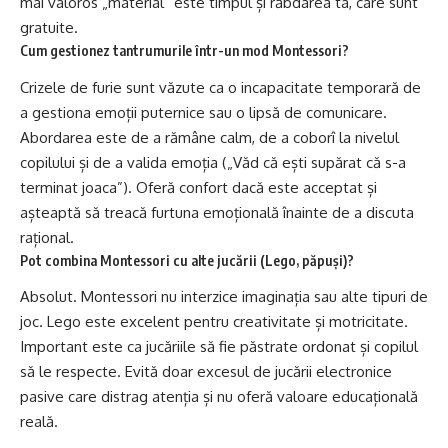
mai valoros „material” este timpul și răbdarea ta, care sunt
gratuite.
Cum gestionez tantrumurile într-un mod Montessori?
Crizele de furie sunt văzute ca o incapacitate temporară de
a gestiona emoții puternice sau o lipsă de comunicare.
Abordarea este de a rămâne calm, de a coborî la nivelul
copilului și de a valida emoția („Văd că ești supărat că s-a
terminat joaca”). Oferă confort dacă este acceptat și
așteaptă să treacă furtuna emoțională înainte de a discuta
rațional.
Pot combina Montessori cu alte jucării (Lego, păpuși)?
Absolut. Montessori nu interzice imaginația sau alte tipuri de
joc. Lego este excelent pentru creativitate și motricitate.
Important este ca jucăriile să fie păstrate ordonat și copilul
să le respecte. Evită doar excesul de jucării electronice
pasive care distrag atenția și nu oferă valoare educațională
reală.