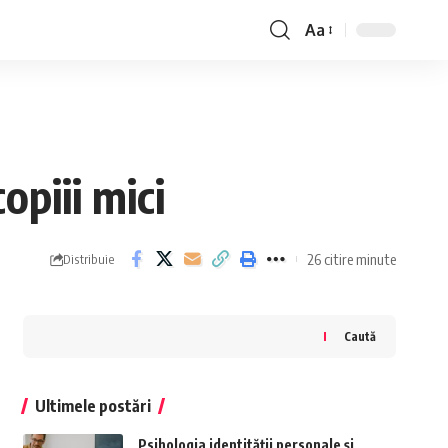
Aa
Font
Resizer
opiii mici
26 citire minute
Distribuie
Caută
Ultimele postări
Psihologia identității personale și