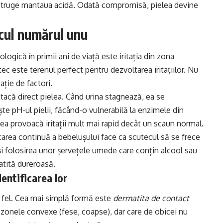
istruge mantaua acidă. Odată compromisă, pielea devine
cul numărul unu
gică în primii ani de viață este iritația din zona
ec este terenul perfect pentru dezvoltarea iritațiilor. Nu
ție de factori.
atacă direct pielea. Când urina stagnează, ea se
e pH-ul pielii, făcând-o vulnerabilă la enzimele din
ea provoacă iritații mult mai rapid decât un scaun normal.
carea continuă a bebelușului face ca scutecul să se frece
i folosirea unor șervețele umede care conțin alcool sau
atită dureroasă.
entificarea lor
a fel. Cea mai simplă formă este
dermatita de contact
e zonele convexe (fese, coapse), dar care de obicei nu