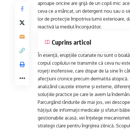
aproape oricine are grijă de un copil mic: ac
ceva ce a mâncat, un detergent nou sau o simp
lor de protecție împotriva lumii exterioare, d
reactivă la mediul înconjurător.
Cuprins articol
În esență, erupțiile cutanate nu sunt o boală
corpul copilului ne transmite că ceva nu este
roșeți inofensive, care dispar de la sine în c
afecțiuni cronice precum dermatita atopică.
analizând cauzele interne și externe, diferenț
soluțiile practice pe care le avem la îndemân
Parcurgând rândurile de mai jos, vei descope
hățișul de informații medicale și sfaturi băbeș
gestionabile acasă, vei înțelege mecanismele 
strategii clare pentru îngrijirea zilnică. Sco