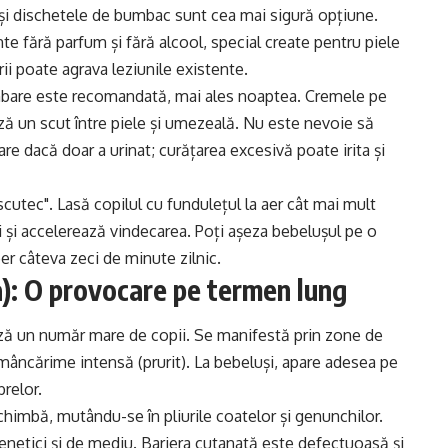
 și dischetele de bumbac sunt cea mai sigură opțiune.
e fără parfum și fără alcool, special create pentru piele
rii poate agrava leziunile existente.
imbare este recomandată, mai ales noaptea. Cremele pe
ă un scut între piele și umezeală. Nu este nevoie să
e dacă doar a urinat; curățarea excesivă poate irita și
scutec". Lasă copilul cu fundulețul la aer cât mai mult
lii și accelerează vindecarea. Poți așeza bebelușul pe o
ber câteva zeci de minute zilnic.
): O provocare pe termen lung
ză un număr mare de copii. Se manifestă prin zone de
n mâncărime intensă (prurit). La bebeluși, apare adesea pe
brelor.
chimbă, mutându-se în pliurile coatelor și genunchilor.
netici și de mediu. Bariera cutanată este defectuoasă și