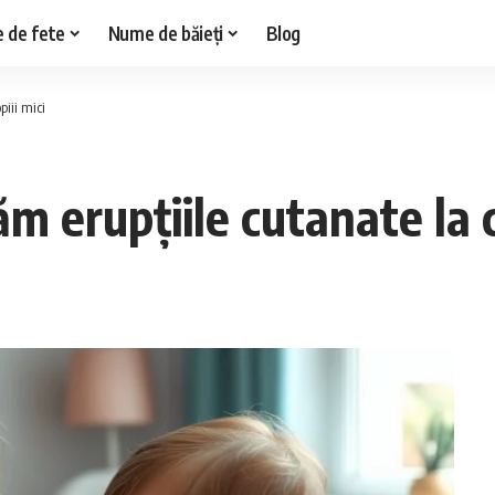
 de fete
Nume de băieți
Blog
iii mici
m erupțiile cutanate la c