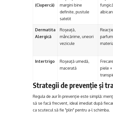
(Ciupercă)
margini bine
fungic
definite, pustule
albican
satelit
Dermatita
Roșeață,
Reacție
Alergică
mâncărime, uneori
parfum,
vezicule
materi
Intertrigo
Roșeață umedă,
Frecare
macerată
piele +
transpi
Strategii de prevenție și t
Regula de aur în prevenție este simplă: menț
să se facă frecvent, ideal imediat după fiecar
ca scutecul să fie "plin" pentru a-l schimba.