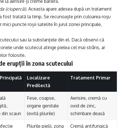
e la aerisire și creme barieră.
da (ciupercă)
. Aceasta apare adesea după un tratament
 fost tratată la timp. Se recunoaște prin culoarea roșu
mici puncte roșii satelite în jurul zonei principale,
scutecului sau la substanțele din el. Dacă observi că
n zonele unde scutecul atinge pielea cel mai strâns, ar
lor folosite.
e erupții în zona scutecului
Principală
Localizare
Tratament Primar
Predilectă
ală
Fese, coapse,
Aerisire, cremă cu
ită,
organe genitale
oxid de zinc,
 din scaun
(evită pliurile)
schimbare deasă
nfecție
Pliurile pielii, zona
Cremă antifungică