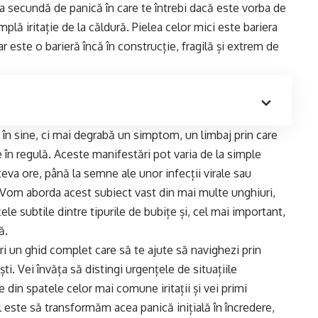
ea secundă de panică în care te întrebi dacă este vorba de
lă iritație de la căldură. Pielea celor mici este bariera
ar este o barieră încă în construcție, fragilă și extrem de
 în sine, ci mai degrabă un simptom, un limbaj prin care
 în regulă. Aceste manifestări pot varia de la simple
âteva ore, până la semne ale unor infecții virale sau
 Vom aborda acest subiect vast din mai multe unghiuri,
ele subtile dintre tipurile de bubițe și, cel mai important,
ă.
ri un ghid complet care să te ajute să navighezi prin
ti. Vei învăța să distingi urgențele de situațiile
din spatele celor mai comune iritații și vei primi
pul este să transformăm acea panică inițială în încredere,