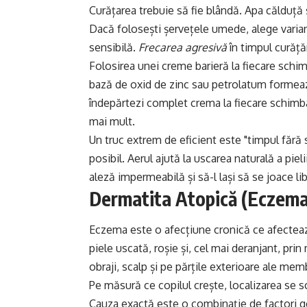
Curățarea trebuie să fie blândă. Apa călduță
Dacă folosești șervețele umede, alege variant
sensibilă.
Frecarea agresivă
în timpul curăță
Folosirea unei creme barieră la fiecare sch
bază de oxid de zinc sau petrolatum formeaz
îndepărtezi complet crema la fiecare schimbar
mai mult.
Un truc extrem de eficient este "timpul fără 
posibil. Aerul ajută la uscarea naturală a pie
aleză impermeabilă și să-l lași să se joace li
Dermatita Atopică (Eczema
Eczema este o afecțiune cronică ce afectea
piele uscată, roșie și, cel mai deranjant, pri
obraji, scalp și pe părțile exterioare ale mem
Pe măsură ce copilul crește, localizarea se s
Cauza exactă este o combinație de factori ge