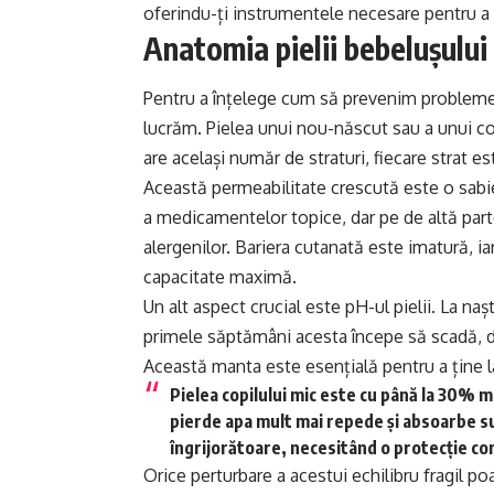
oferindu-ți instrumentele necesare pentru a p
Anatomia pielii bebelușului 
Pentru a înțelege cum să prevenim problemele
lucrăm. Pielea unui nou-născut sau a unui cop
are același număr de straturi, fiecare strat 
Această permeabilitate crescută este o sabie
a medicamentelor topice, dar pe de altă parte,
alergenilor. Bariera cutanată este imatură, i
capacitate maximă.
Un alt aspect crucial este pH-ul pielii. La na
primele săptămâni acesta începe să scadă, 
Această manta este esențială pentru a ține 
Pielea copilului mic este cu până la 30% m
pierde apa mult mai repede și absoarbe su
îngrijorătoare, necesitând o protecție co
Orice perturbare a acestui echilibru fragil po