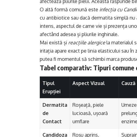
afectează pliurile pielii. Aceasta răspunde bin
O altă formă comună este
infecția cu Candi
cu antibiotice sau dacă dermatita simplă nu a
intens, aspectul de carne vie și prezența unor 
afectând adesea și pliurile inghinale.
Mai există și
reacțiile alergice
la materialul 
iritația apare exact pe linia elasticului sau î
putea fi momentul să schimbi marca produse
Tabel comparativ: Tipuri comune d
Tipul
Aspect Vizual
Cauză 
Erupției
Dermatita
Roșeață, piele
Umeze
de
lucioasă, ușoară
prelung
Contact
umflare
enzime
Candidoza
Roșu aprins,
Suprai