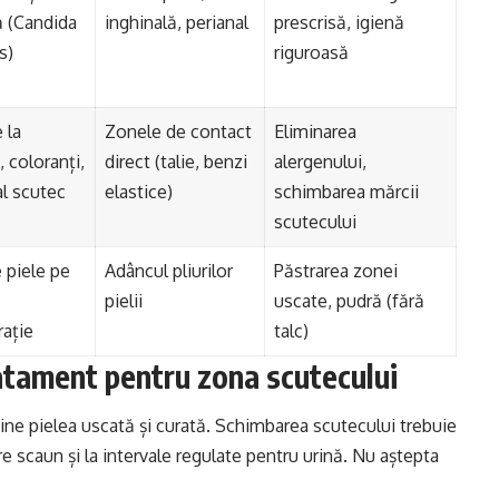
ă (Candida
inghinală, perianal
prescrisă, igienă
s)
riguroasă
 la
Zonele de contact
Eliminarea
 coloranți,
direct (talie, benzi
alergenului,
al scutec
elastice)
schimbarea mărcii
scutecului
 piele pe
Adâncul pliurilor
Păstrarea zonei
pielii
uscate, pudră (fără
rație
talc)
ratament pentru zona scutecului
ine pielea uscată și curată. Schimbarea scutecului trebuie
e scaun și la intervale regulate pentru urină. Nu aștepta