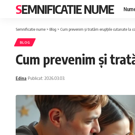
SEMNIFICATIE NUME
Nume
Semnificatie nume
>
Blog
>
Cum prevenim și tratăm erupțiile cutanate la cop
BLOG
Cum prevenim și trată
Edina
Publicat: 2026.03.03.