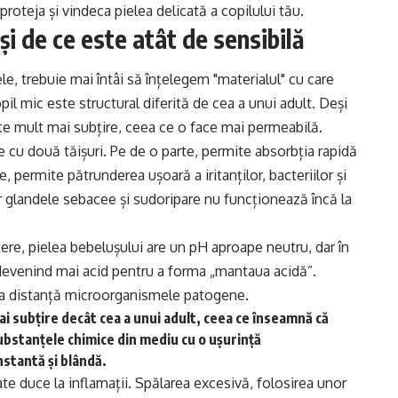
roteja și vindeca pielea delicată a copilului tău.
și de ce este atât de sensibilă
, trebuie mai întâi să înțelegem "materialul" cu care
il mic este structural diferită de cea a unui adult. Deși
este mult mai subțire, ceea ce o face mai permeabilă.
 cu două tăișuri. Pe de o parte, permite absorbția rapidă
 permite pătrunderea ușoară a iritanților, bacteriilor și
ar glandele sebacee și sudoripare nu funcționează încă la
ștere, pielea bebelușului are un pH aproape neutru, dar în
devenind mai acid pentru a forma „mantaua acidă”.
la distanță microorganismele patogene.
ai subțire decât cea a unui adult, ceea ce înseamnă că
bstanțele chimice din mediu cu o ușurință
nstantă și blândă.
ate duce la inflamații. Spălarea excesivă, folosirea unor