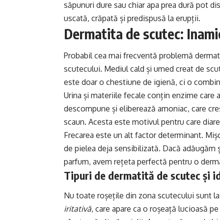
săpunuri dure sau chiar apa prea dură pot d
uscată, crăpată și predispusă la erupții.
Dermatita de scutec: Inami
Probabil cea mai frecventă problemă dermatolo
scutecului. Mediul cald și umed creat de scut
este doar o chestiune de igienă, ci o combina
Urina și materiile fecale conțin enzime care 
descompune și eliberează amoniac, care creșt
scaun. Acesta este motivul pentru care diare
Frecarea este un alt factor determinant. Miș
de pielea deja sensibilizată. Dacă adăugăm ș
parfum, avem rețeta perfectă pentru o derm
Tipuri de dermatită de scutec și id
Nu toate roșețile din zona scutecului sunt l
iritativă
, care apare ca o roșeață lucioasă p