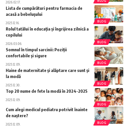
BLOG
2026.02.17.
Lista de cumpărături pentru farmacia de
acasă a bebelușului
BLOG
2025.12.16.
Rolul tatălui în educația și îngrijirea zilnică a
copilului
BLOG
2026.03.06.
Somnul în timpul sarcinii: Poziții
confortabile și sigure
BLOG
2025.12.09.
Haine de maternitate și alăptare care sunt și
la modă
BLOG
2025.12.30.
Top 20 nume de fete la modă în 2024-2025
2025.12.09.
BLOG
Cum alegi medicul pediatru potrivit înainte
de naștere?
BLOG
2025.12.09.