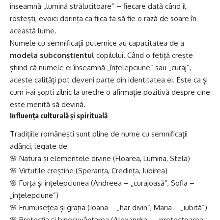
înseamnă „lumină strălucitoare” – fiecare dată când îl
rostești, evoici dorința ca fiica ta să fie o rază de soare în
această lume.
Numele cu semnificații puternice au capacitatea de a
modela subconștientul
copilului. Când o fetiță crește
știind că numele ei înseamnă „înțelepciune” sau „curaj”,
aceste calități pot deveni parte din identitatea ei. Este ca și
cum i-ai șopti zilnic la ureche o afirmație pozitivă despre cine
este menită să devină.
Influența culturală și spirituală
Tradițiile românești sunt pline de nume cu semnificații
adânci, legate de:
🌸 Natura și elementele divine (
Floarea
, Lumina,
Stela
)
🌸 Virtutile creștine (Speranța, Credința, Iubirea)
🌸 Forța și înțelepciunea (
Andreea
– „curajoasă”,
Sofia
–
„înțelepciune”)
🌸 Frumusețea și grația (
Ioana
– „har divin”,
Maria
– „iubită”)
🌸 Protecția și binecuvântarea (
Alexandra
– „protectoarea