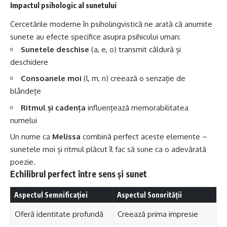
Impactul psihologic al sunetului
Cercetările moderne în psiholingvistică ne arată că anumite
sunete au efecte specifice asupra psihicului uman:
Sunetele deschise
(a, e, o) transmit căldură și
deschidere
Consoanele moi
(l, m, n) creează o senzație de
blândețe
Ritmul și cadența
influențează memorabilitatea
numelui
Un nume ca
Melissa
combină perfect aceste elemente –
sunetele moi și ritmul plăcut îl fac să sune ca o adevărată
poezie.
Echilibrul perfect între sens și sunet
Aspectul Semnificației
Aspectul Sonorității
Oferă identitate profundă
Creează prima impresie