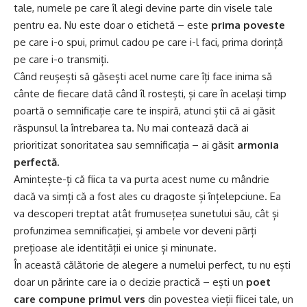
tale, numele pe care îl alegi devine parte din visele tale
pentru ea. Nu este doar o etichetă – este
prima poveste
pe care i-o spui, primul cadou pe care i-l faci, prima dorință
pe care i-o transmiți.
Când reușești să găsești acel nume care îți face inima să
cânte de fiecare dată când îl rostești, și care în același timp
poartă o semnificație care te inspiră, atunci știi că ai găsit
răspunsul la întrebarea ta. Nu mai contează dacă ai
prioritizat sonoritatea sau semnificația – ai găsit
armonia
perfectă
.
Amintește-ți că fiica ta va purta acest nume cu mândrie
dacă va simți că a fost ales cu dragoste și înțelepciune. Ea
va descoperi treptat atât frumusețea sunetului său, cât și
profunzimea semnificației, și ambele vor deveni părți
prețioase ale identității ei unice și minunate.
În această călătorie de alegere a numelui perfect, tu nu ești
doar un părinte care ia o decizie practică – ești un
poet
care compune primul vers
din povestea vieții fiicei tale, un