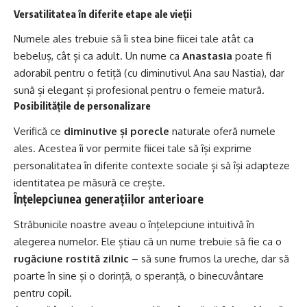
Versatilitatea în diferite etape ale vieții
Numele ales trebuie să îi stea bine fiicei tale atât ca
bebeluș, cât și ca adult. Un nume ca
Anastasia
poate fi
adorabil pentru o fetiță (cu diminutivul Ana sau Nastia), dar
sună și elegant și profesional pentru o femeie matură.
Posibilitățile de personalizare
Verifică ce
diminutive și porecle
naturale oferă numele
ales. Acestea îi vor permite fiicei tale să își exprime
personalitatea în diferite contexte sociale și să își adapteze
identitatea pe măsură ce crește.
Înțelepciunea generațiilor anterioare
Străbunicile noastre aveau o înțelepciune intuitivă în
alegerea numelor. Ele știau că un nume trebuie să fie ca o
rugăciune rostită zilnic
– să sune frumos la ureche, dar să
poarte în sine și o dorință, o speranță, o binecuvântare
pentru copil.