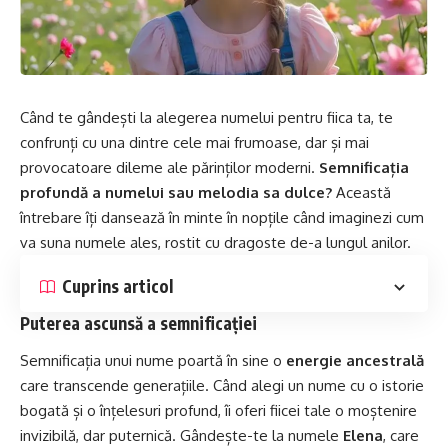
Când te gândești la alegerea numelui pentru fiica ta, te
confrunți cu una dintre cele mai frumoase, dar și mai
provocatoare dileme ale părinților moderni.
Semnificația
profundă a numelui sau melodia sa dulce?
Această
întrebare îți dansează în minte în nopțile când imaginezi cum
va suna numele ales, rostit cu dragoste de-a lungul anilor.
Cuprins articol
Puterea ascunsă a semnificației
Semnificația unui nume poartă în sine o
energie ancestrală
care transcende generațiile. Când alegi un nume cu o istorie
bogată și o înțelesuri profund, îi oferi fiicei tale o moștenire
invizibilă, dar puternică. Gândește-te la numele
Elena
, care