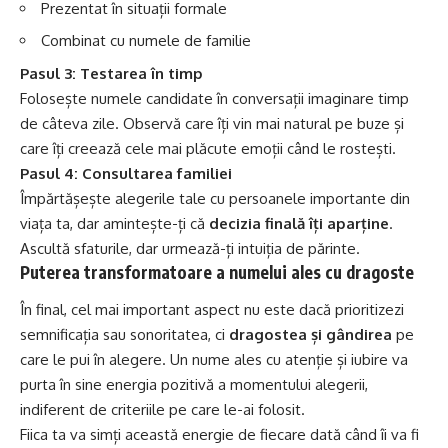
Prezentat în situații formale
Combinat cu numele de familie
Pasul 3: Testarea în timp
Folosește numele candidate în conversații imaginare timp
de câteva zile. Observă care îți vin mai natural pe buze și
care îți creează cele mai plăcute emoții când le rostești.
Pasul 4: Consultarea familiei
Împărtășește alegerile tale cu persoanele importante din
viața ta, dar amintește-ți că
decizia finală îți aparține
.
Ascultă sfaturile, dar urmează-ți intuiția de părinte.
Puterea transformatoare a numelui ales cu dragoste
În final, cel mai important aspect nu este dacă prioritizezi
semnificația sau sonoritatea, ci
dragostea și gândirea
pe
care le pui în alegere. Un nume ales cu atenție și iubire va
purta în sine energia pozitivă a momentului alegerii,
indiferent de criteriile pe care le-ai folosit.
Fiica ta va simți această energie de fiecare dată când îi va fi