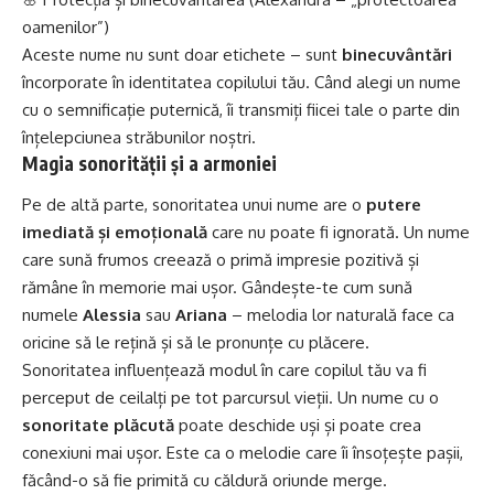
oamenilor”)
Aceste nume nu sunt doar etichete – sunt
binecuvântări
încorporate în identitatea copilului tău. Când alegi un nume
cu o semnificație puternică, îi transmiți fiicei tale o parte din
înțelepciunea străbunilor noștri.
Magia sonorității și a armoniei
Pe de altă parte, sonoritatea unui nume are o
putere
imediată și emoțională
care nu poate fi ignorată. Un nume
care sună frumos creează o primă impresie pozitivă și
rămâne în memorie mai ușor. Gândește-te cum sună
numele
Alessia
sau
Ariana
– melodia lor naturală face ca
oricine să le rețină și să le pronunțe cu plăcere.
Sonoritatea influențează modul în care copilul tău va fi
perceput de ceilalți pe tot parcursul vieții. Un nume cu o
sonoritate plăcută
poate deschide uși și poate crea
conexiuni mai ușor. Este ca o melodie care îi însoțește pașii,
făcând-o să fie primită cu căldură oriunde merge.