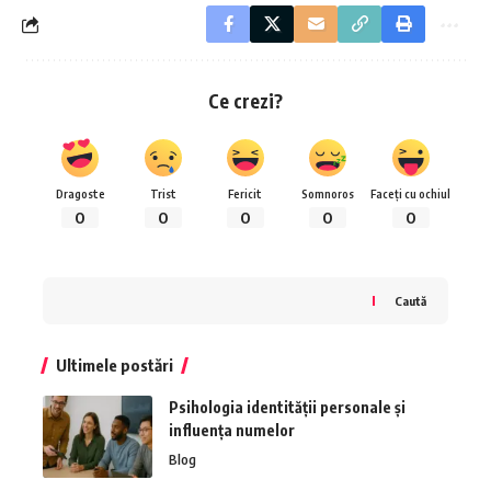
Ce crezi?
Dragoste
Trist
Fericit
Somnoros
Faceți cu ochiul
0
0
0
0
0
Caută
Ultimele postări
Psihologia identității personale și
influența numelor
Blog