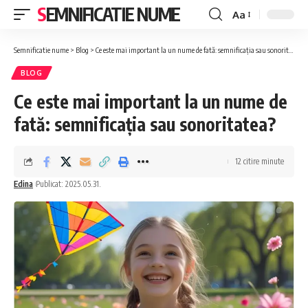
SEMNIFICATIE NUME
Aa
Font
Resizer
Semnificatie nume
>
Blog
>
Ce este mai important la un nume de fată: semnificația sau sonoritatea?
BLOG
Ce este mai important la un nume de
fată: semnificația sau sonoritatea?
12 citire minute
Edina
Publicat: 2025.05.31.