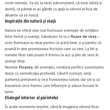
rostit numele. Va ști, la nivel subconștient, că este iubită și
dorită, că părinții ei au gândit cu grijă la viitorul ei încă de
dinainte să se nască.
Inspirație din natură și viață
Natura ne oferă cele mai frumoase exemple de echilibru
între formă și esență. Gândește-te la o
floare de cireș
–
este frumoasă nu doar pentru că arată bine, ci și pentru că
poartă în sine promisiunea fructului care va veni. La fel și
numele fiicei tale poate fi frumos la auz și plin de sens în
același timp.
Numele
Floarea
, de exemplu, combină perfect sonoritatea
dulce
cu semnificația profundă. Când îl rostești, simți
parfumul primăverii și vezi frumusețea naturii, dar știi și că
înseamnă ceva frumos care înflorește și aduce bucurie în
lume.
Dialogul interior al părintelui
În acele momente liniștite, când îți imaginezi viitorul fiicei