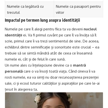
Numele ca legătură cu
Numele ca pasaport pentru
trecutul
viitor
Impactul pe termen lung asupra identității
Numele pe care îl alegi pentru fiica ta va deveni
nucleul
identității
ei. Va fi primul cuvânt pe care îl va învăța să îl
scrie, primul care îi va trezi sentimentul de sine. De aceea,
echilibrul dintre semnificație și sonoritate este crucial – ea
trebuie să se simtă mândră atât de ceea ce înseamnă
numele ei, cât și de felul în care sună.
Un nume ales cu înțelepciune devine ca o
mantră
personală
care o va însoți toată viața. Când cineva îi va
rosti numele, ea va simți nu doar recunoașterea prezenței
sale, ci și ecoul tuturor calităților și aspirațiilor pe care le-ai
țesut în alegerea ta.