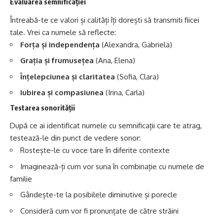
Evaluarea semnificației
Întreabă-te ce valori și calități îți dorești să transmiti fiicei
tale. Vrei ca numele să reflecte:
Forța și independența
(Alexandra,
Gabriela
)
Grația și frumusețea
(
Ana
,
Elena
)
Înțelepciunea și claritatea
(Sofia,
Clara
)
Iubirea și compasiunea
(
Irina
,
Carla
)
Testarea sonorității
După ce ai identificat numele cu semnificații care te atrag,
testează-le din punct de vedere sonor:
Rostește-le cu voce tare în diferite contexte
Imaginează-ți cum vor suna în combinație cu numele de
familie
Gândește-te la posibilele diminutive și porecle
Consideră cum vor fi pronunțate de către străini