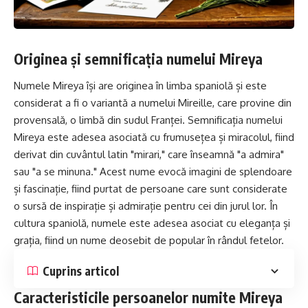
Originea și semnificația numelui Mireya
Numele Mireya își are originea în limba spaniolă și este
considerat a fi o variantă a numelui Mireille, care provine din
provensală, o limbă din sudul Franței. Semnificația numelui
Mireya este adesea asociată cu frumusețea și miracolul, fiind
derivat din cuvântul latin "mirari," care înseamnă "a admira"
sau "a se minuna." Acest nume evocă imagini de splendoare
și fascinație, fiind purtat de persoane care sunt considerate
o sursă de inspirație și admirație pentru cei din jurul lor. În
cultura spaniolă, numele este adesea asociat cu eleganța și
grația, fiind un nume deosebit de popular în rândul fetelor.
Cuprins articol
Caracteristicile persoanelor numite Mireya