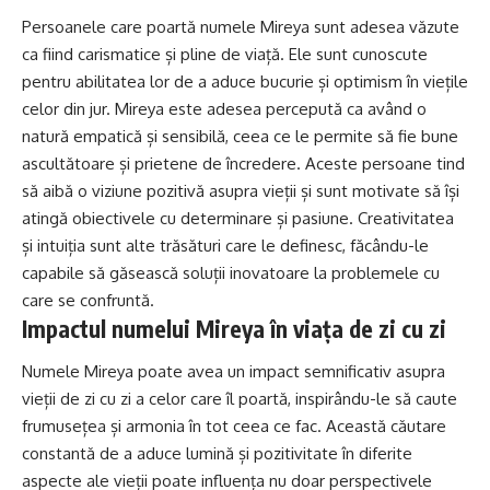
Persoanele care poartă numele Mireya sunt adesea văzute
ca fiind carismatice și pline de viață. Ele sunt cunoscute
pentru abilitatea lor de a aduce bucurie și optimism în viețile
celor din jur. Mireya este adesea percepută ca având o
natură empatică și sensibilă, ceea ce le permite să fie bune
ascultătoare și prietene de încredere. Aceste persoane tind
să aibă o viziune pozitivă asupra vieții și sunt motivate să își
atingă obiectivele cu determinare și pasiune. Creativitatea
și intuiția sunt alte trăsături care le definesc, făcându-le
capabile să găsească soluții inovatoare la problemele cu
care se confruntă.
Impactul numelui Mireya în viața de zi cu zi
Numele Mireya poate avea un impact semnificativ asupra
vieții de zi cu zi a celor care îl poartă, inspirându-le să caute
frumusețea și armonia în tot ceea ce fac. Această căutare
constantă de a aduce lumină și pozitivitate în diferite
aspecte ale vieții poate influența nu doar perspectivele