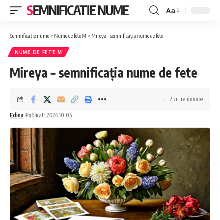
SEMNIFICATIE NUME
Aa
Font
Resizer
Semnificatie nume
>
Nume de fete M
>
Mireya – semnificația nume de fete
NUME DE FETE M
Mireya – semnificația nume de fete
2 citire minute
Edina
Publicat: 2024.10.05.