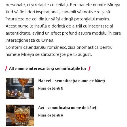
personale, ci și relațiile cu ceilalți. Persoanele numite Mireya
tind să fie lideri inspiraționali, capabili să motiveze și să
încurajeze pe cei din jur să își atingă potențialul
maxim
.
Acest nume le insuflă o dorință de a trăi cu integritate și
autenticitate, având un efect profund asupra modului în care
interacționează cu lumea.
Conform calendarului românesc, ziua onomastică pentru
numele Mireya se sărbătorește pe 15 august.
Alte nume interesante și semnificațiile lor
Nabeel – semnificația nume de băieți
Nume de băieți N
Avi – semnificația nume de băieți
Nume de băieți A