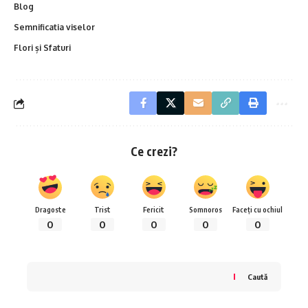
Blog
Semnificatia viselor
Flori și Sfaturi
Ce crezi?
Dragoste
Trist
Fericit
Somnoros
Faceți cu ochiul
0
0
0
0
0
Caută