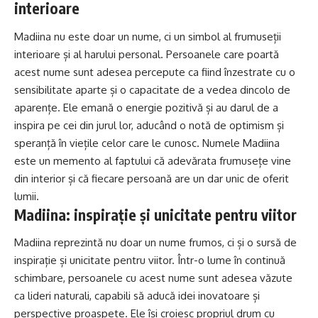
interioare
Madiina nu este doar un nume, ci un simbol al frumuseții
interioare și al harului personal. Persoanele care poartă
acest nume sunt adesea percepute ca fiind înzestrate cu o
sensibilitate aparte și o capacitate de a vedea dincolo de
aparențe. Ele emană o energie pozitivă și au darul de a
inspira pe cei din jurul lor, aducând o notă de optimism și
speranță în viețile celor care le cunosc. Numele Madiina
este un memento al faptului că adevărata frumusețe vine
din interior și că fiecare persoană are un dar unic de oferit
lumii.
Madiina: inspirație și unicitate pentru viitor
Madiina reprezintă nu doar un nume frumos, ci și o sursă de
inspirație și unicitate pentru viitor. Într-o lume în continuă
schimbare, persoanele cu acest nume sunt adesea văzute
ca lideri naturali, capabili să aducă idei inovatoare și
perspective proaspete. Ele își croiesc propriul drum cu