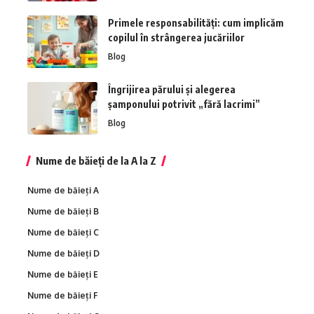
Primele responsabilități: cum implicăm
copilul în strângerea jucăriilor
Blog
Îngrijirea părului și alegerea
șamponului potrivit „fără lacrimi”
Blog
Nume de băieți de la A la Z
Nume de băieți A
Nume de băieți B
Nume de băieți C
Nume de băieți D
Nume de băieți E
Nume de băieți F