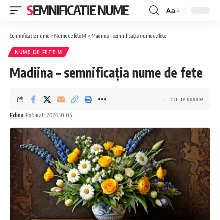
SEMNIFICATIE NUME
Aa
Font
Resizer
Semnificatie nume
>
Nume de fete M
>
Madiina – semnificația nume de fete
NUME DE FETE M
Madiina – semnificația nume de fete
3 citire minute
Edina
Publicat: 2024.10.05.