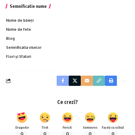
Semnificatie nume
Nume de băieți
Nume de fete
Blog
Semnificatia viselor
Flori și Sfaturi
Ce crezi?
Dragoste
Trist
Fericit
Somnoros
Faceți cu ochiul
0
0
0
0
0