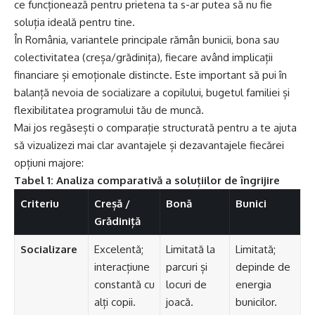
ce funcționează pentru prietena ta s-ar putea să nu fie
soluția ideală pentru tine.
În România, variantele principale rămân bunicii, bona sau
colectivitatea (creșa/grădinița), fiecare având implicații
financiare și emoționale distincte. Este important să pui în
balanță nevoia de socializare a copilului, bugetul familiei și
flexibilitatea programului tău de muncă.
Mai jos regăsești o comparație structurată pentru a te ajuta
să vizualizezi mai clar avantajele și dezavantajele fiecărei
opțiuni majore:
Tabel 1: Analiza comparativă a soluțiilor de îngrijire
Criteriu
Creșă /
Bonă
Bunici
Grădiniță
Socializare
Excelentă;
Limitată la
Limitată;
interacțiune
parcuri și
depinde de
constantă cu
locuri de
energia
alți copii.
joacă.
bunicilor.