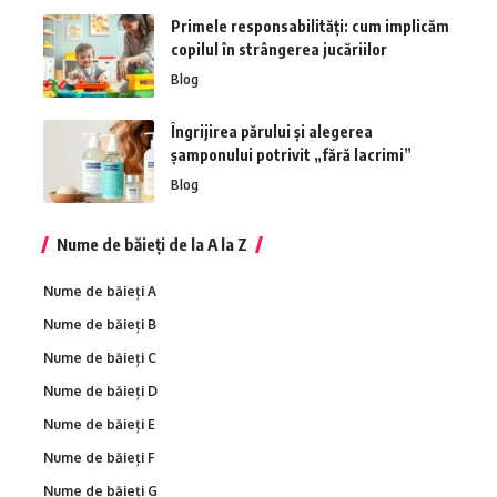
Primele responsabilități: cum implicăm
copilul în strângerea jucăriilor
Blog
Îngrijirea părului și alegerea
șamponului potrivit „fără lacrimi”
Blog
Nume de băieți de la A la Z
Nume de băieți A
Nume de băieți B
Nume de băieți C
Nume de băieți D
Nume de băieți E
Nume de băieți F
Nume de băieți G