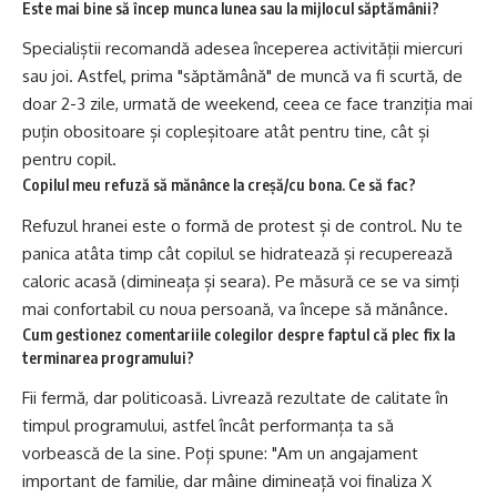
Este mai bine să încep munca lunea sau la mijlocul săptămânii?
Specialiștii recomandă adesea începerea activității miercuri
sau joi. Astfel, prima "săptămână" de muncă va fi scurtă, de
doar 2-3 zile, urmată de weekend, ceea ce face tranziția mai
puțin obositoare și copleșitoare atât pentru tine, cât și
pentru copil.
Copilul meu refuză să mănânce la creșă/cu bona. Ce să fac?
Refuzul hranei este o formă de protest și de control. Nu te
panica atâta timp cât copilul se hidratează și recuperează
caloric acasă (dimineața și seara). Pe măsură ce se va simți
mai confortabil cu noua persoană, va începe să mănânce.
Cum gestionez comentariile colegilor despre faptul că plec fix la
terminarea programului?
Fii fermă, dar politicoasă. Livrează rezultate de calitate în
timpul programului, astfel încât performanța ta să
vorbească de la sine. Poți spune: "Am un angajament
important de familie, dar mâine dimineață voi finaliza X