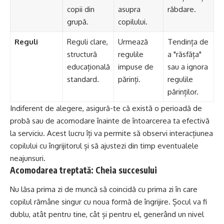
copii din
asupra
răbdare.
grupă.
copilului.
Reguli
Reguli clare,
Urmează
Tendința de
structură
regulile
a "răsfăța"
educațională
impuse de
sau a ignora
standard.
părinți.
regulile
părinților.
Indiferent de alegere, asigură-te că există o perioadă de
probă sau de acomodare înainte de întoarcerea ta efectivă
la serviciu. Acest lucru îți va permite să observi interacțiunea
copilului cu îngrijitorul și să ajustezi din timp eventualele
neajunsuri.
Acomodarea treptată: Cheia succesului
Nu lăsa prima zi de muncă să coincidă cu prima zi în care
copilul rămâne singur cu noua formă de îngrijire. Șocul va fi
dublu, atât pentru tine, cât și pentru el, generând un nivel