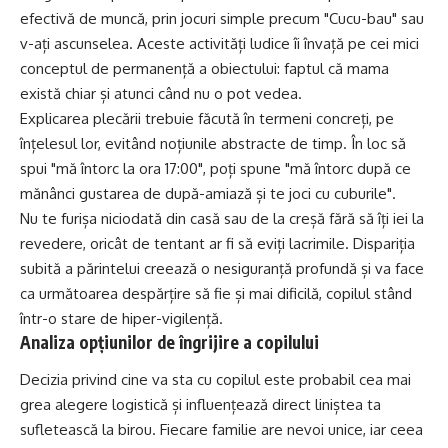
efectivă de muncă, prin jocuri simple precum "Cucu-bau" sau
v-ați ascunselea. Aceste activități ludice îi învață pe cei mici
conceptul de permanență a obiectului: faptul că mama
există chiar și atunci când nu o pot vedea.
Explicarea plecării trebuie făcută în termeni concreți, pe
înțelesul lor, evitând noțiunile abstracte de timp. În loc să
spui "mă întorc la ora 17:00", poți spune "mă întorc după ce
mănânci gustarea de după-amiază și te joci cu cuburile".
Nu te furișa niciodată din casă sau de la creșă fără să îți iei la
revedere, oricât de tentant ar fi să eviți lacrimile. Dispariția
subită a părintelui creează o nesiguranță profundă și va face
ca următoarea despărțire să fie și mai dificilă, copilul stând
într-o stare de hiper-vigilență.
Analiza opțiunilor de îngrijire a copilului
Decizia privind cine va sta cu copilul este probabil cea mai
grea alegere logistică și influențează direct liniștea ta
sufletească la birou. Fiecare familie are nevoi unice, iar ceea