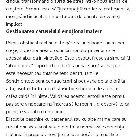
dificile, transformând o sursă de stres într-o nouă etapă de
creștere. Scopul este să îți recapeți încrederea profesională,
menținând în același timp statutul de părinte prezent și
implicat.
Gestionarea caruselului emoțional matern
Primul obstacol real nu este găsirea unei bone sau a unei
creșe, ci gestionarea propriului monolog interior care
adesea abundă în vinovăție. Este absolut firesc să simți că îți
"abandonezi" copilul, chiar dacă rațional știi că acest pas
este necesar sau chiar benefic pentru familie.
Sentimentele sunt contradictorii și pot varia de la o oră la
alta, oscilând între dorul sfâșietor și bucuria de a bea o
cafea caldă în liniște. Validarea acestor emoții este primul
pas spre vindecare; nu încerca să le reprimi, ci observă-le ca
pe niște vizitatori temporari.
Discuțiile deschise cu partenerul sau cu alte mame care au
trecut prin asta sunt vitale pentru a normaliza experiența.
Izolarea în propria vinovăție nu face decât să amplifice