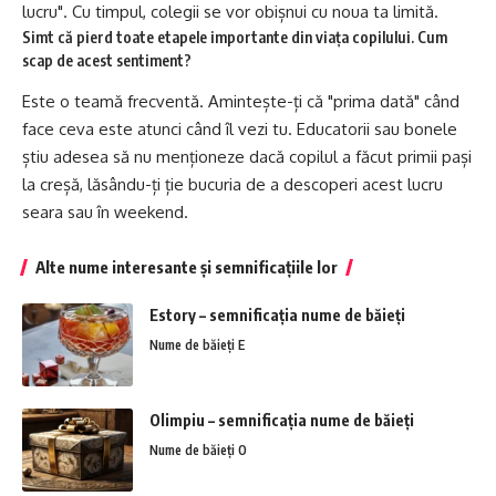
lucru". Cu timpul, colegii se vor obișnui cu noua ta limită.
Simt că pierd toate etapele importante din viața copilului. Cum
scap de acest sentiment?
Este o teamă frecventă. Amintește-ți că "prima dată" când
face ceva este atunci când îl vezi tu. Educatorii sau bonele
știu adesea să nu menționeze dacă copilul a făcut primii pași
la creșă, lăsându-ți ție bucuria de a descoperi acest lucru
seara sau în weekend.
Alte nume interesante și semnificațiile lor
Estory – semnificația nume de băieți
Nume de băieți E
Olimpiu – semnificația nume de băieți
Nume de băieți O