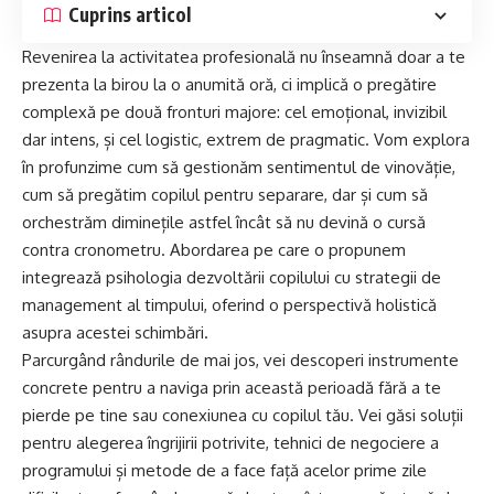
Cuprins articol
Revenirea la activitatea profesională nu înseamnă doar a te
prezenta la birou la o anumită oră, ci implică o pregătire
complexă pe două fronturi majore: cel emoțional, invizibil
dar intens, și cel logistic, extrem de pragmatic. Vom explora
în profunzime cum să gestionăm sentimentul de vinovăție,
cum să pregătim copilul pentru separare, dar și cum să
orchestrăm diminețile astfel încât să nu devină o cursă
contra cronometru. Abordarea pe care o propunem
integrează psihologia dezvoltării copilului cu strategii de
management al timpului, oferind o perspectivă holistică
asupra acestei schimbări.
Parcurgând rândurile de mai jos, vei descoperi instrumente
concrete pentru a naviga prin această perioadă fără a te
pierde pe tine sau conexiunea cu copilul tău. Vei găsi soluții
pentru alegerea îngrijirii potrivite, tehnici de negociere a
programului și metode de a face față acelor prime zile