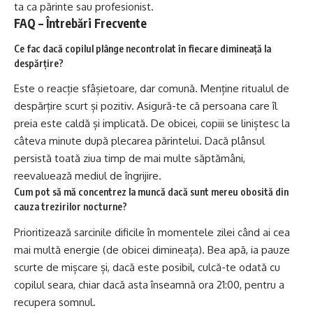
ta ca părinte sau profesionist.
FAQ – Întrebări Frecvente
Ce fac dacă copilul plânge necontrolat în fiecare dimineață la
despărțire?
Este o reacție sfâșietoare, dar comună. Menține ritualul de
despărțire scurt și pozitiv. Asigură-te că persoana care îl
preia este caldă și implicată. De obicei, copiii se liniștesc la
câteva minute după plecarea părintelui. Dacă plânsul
persistă toată ziua timp de mai multe săptămâni,
reevaluează mediul de îngrijire.
Cum pot să mă concentrez la muncă dacă sunt mereu obosită din
cauza trezirilor nocturne?
Prioritizează sarcinile dificile în momentele zilei când ai cea
mai multă energie (de obicei dimineața). Bea apă, ia pauze
scurte de mișcare și, dacă este posibil, culcă-te odată cu
copilul seara, chiar dacă asta înseamnă ora 21:00, pentru a
recupera somnul.