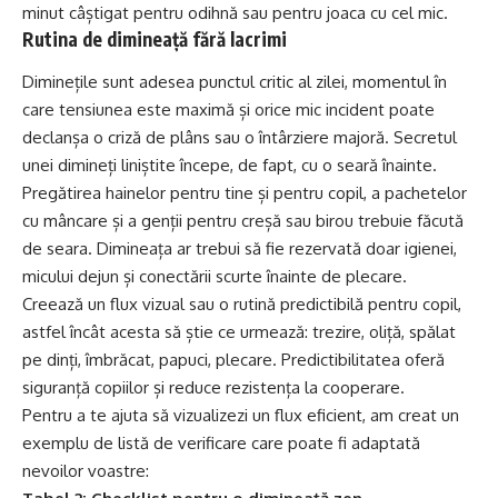
minut câștigat pentru odihnă sau pentru joaca cu cel mic.
Rutina de dimineață fără lacrimi
Diminețile sunt adesea punctul critic al zilei, momentul în
care tensiunea este maximă și orice mic incident poate
declanșa o criză de plâns sau o întârziere majoră. Secretul
unei dimineți liniștite începe, de fapt, cu o seară înainte.
Pregătirea hainelor pentru tine și pentru copil, a pachetelor
cu mâncare și a genții pentru creșă sau birou trebuie făcută
de seara. Dimineața ar trebui să fie rezervată doar igienei,
micului dejun și conectării scurte înainte de plecare.
Creează un flux vizual sau o rutină predictibilă pentru copil,
astfel încât acesta să știe ce urmează: trezire, oliță, spălat
pe dinți, îmbrăcat, papuci, plecare. Predictibilitatea oferă
siguranță copiilor și reduce rezistența la cooperare.
Pentru a te ajuta să vizualizezi un flux eficient, am creat un
exemplu de listă de verificare care poate fi adaptată
nevoilor voastre: