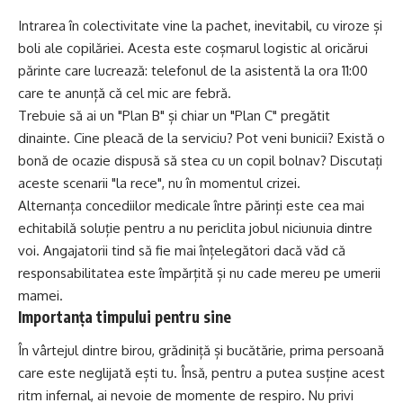
Intrarea în colectivitate vine la pachet, inevitabil, cu viroze și
boli ale copilăriei. Acesta este coșmarul logistic al oricărui
părinte care lucrează: telefonul de la asistentă la ora 11:00
care te anunță că cel mic are febră.
Trebuie să ai un "Plan B" și chiar un "Plan C" pregătit
dinainte. Cine pleacă de la serviciu? Pot veni bunicii? Există o
bonă de ocazie dispusă să stea cu un copil bolnav? Discutați
aceste scenarii "la rece", nu în momentul crizei.
Alternanța concediilor medicale între părinți este cea mai
echitabilă soluție pentru a nu periclita jobul niciunuia dintre
voi. Angajatorii tind să fie mai înțelegători dacă văd că
responsabilitatea este împărțită și nu cade mereu pe umerii
mamei.
Importanța timpului pentru sine
În vârtejul dintre birou, grădiniță și bucătărie, prima persoană
care este neglijată ești tu. Însă, pentru a putea susține acest
ritm infernal, ai nevoie de momente de respiro. Nu privi