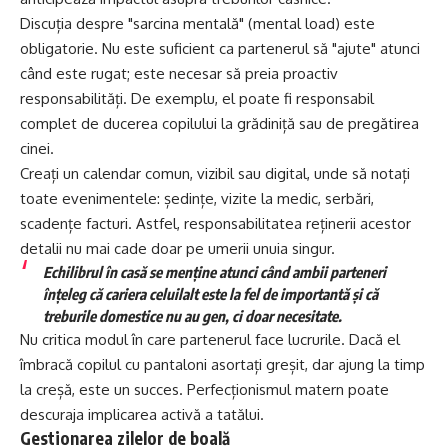
Discuția despre "sarcina mentală" (mental load) este
obligatorie. Nu este suficient ca partenerul să "ajute" atunci
când este rugat; este necesar să preia proactiv
responsabilități. De exemplu, el poate fi responsabil
complet de ducerea copilului la grădiniță sau de pregătirea
cinei.
Creați un calendar comun, vizibil sau digital, unde să notați
toate evenimentele: ședințe, vizite la medic, serbări,
scadențe facturi. Astfel, responsabilitatea reținerii acestor
detalii nu mai cade doar pe umerii unuia singur.
Echilibrul în casă se menține atunci când ambii parteneri
înțeleg că cariera celuilalt este la fel de importantă și că
treburile domestice nu au gen, ci doar necesitate.
Nu critica modul în care partenerul face lucrurile. Dacă el
îmbracă copilul cu pantaloni asortați greșit, dar ajung la timp
la creșă, este un succes. Perfecționismul matern poate
descuraja implicarea activă a tatălui.
Gestionarea zilelor de boală