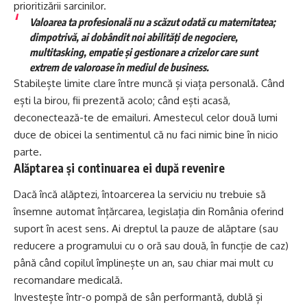
prioritizării sarcinilor.
Valoarea ta profesională nu a scăzut odată cu maternitatea;
dimpotrivă, ai dobândit noi abilități de negociere,
multitasking, empatie și gestionare a crizelor care sunt
extrem de valoroase în mediul de business.
Stabilește limite clare între muncă și viața personală. Când
ești la birou, fii prezentă acolo; când ești acasă,
deconectează-te de emailuri. Amestecul celor două lumi
duce de obicei la sentimentul că nu faci nimic bine în nicio
parte.
Alăptarea și continuarea ei după revenire
Dacă încă alăptezi, întoarcerea la serviciu nu trebuie să
însemne automat înțărcarea, legislația din România oferind
suport în acest sens. Ai dreptul la pauze de alăptare (sau
reducere a programului cu o oră sau două, în funcție de caz)
până când copilul împlinește un an, sau chiar mai mult cu
recomandare medicală.
Investește într-o pompă de sân performantă, dublă și