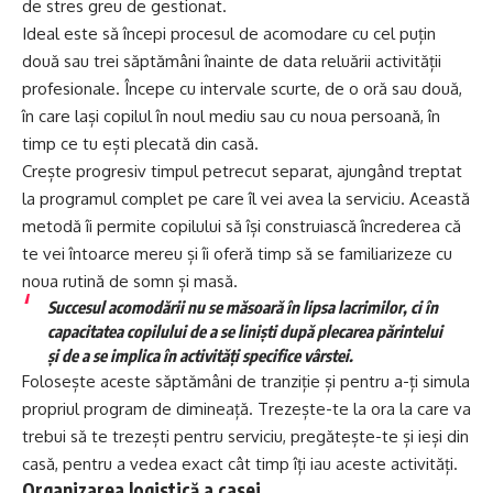
de stres greu de gestionat.
Ideal este să începi procesul de acomodare cu cel puțin
două sau trei săptămâni înainte de data reluării activității
profesionale. Începe cu intervale scurte, de o oră sau două,
în care lași copilul în noul mediu sau cu noua persoană, în
timp ce tu ești plecată din casă.
Crește progresiv timpul petrecut separat, ajungând treptat
la programul complet pe care îl vei avea la serviciu. Această
metodă îi permite copilului să își construiască încrederea că
te vei întoarce mereu și îi oferă timp să se familiarizeze cu
noua rutină de somn și masă.
Succesul acomodării nu se măsoară în lipsa lacrimilor, ci în
capacitatea copilului de a se liniști după plecarea părintelui
și de a se implica în activități specifice vârstei.
Folosește aceste săptămâni de tranziție și pentru a-ți simula
propriul program de dimineață. Trezește-te la ora la care va
trebui să te trezești pentru serviciu, pregătește-te și ieși din
casă, pentru a vedea exact cât timp îți iau aceste activități.
Organizarea logistică a casei