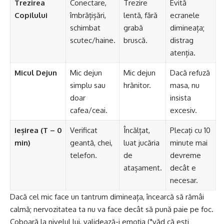
Trezirea
Conectare,
Trezire
Evită
Copilului
îmbrățișări,
lentă, fără
ecranele
schimbat
grabă
dimineața;
scutec/haine.
bruscă.
distrag
atenția.
Micul Dejun
Mic dejun
Mic dejun
Dacă refuză
simplu sau
hrănitor.
masa, nu
doar
insista
cafea/ceai.
excesiv.
Ieșirea (T – 0
Verificat
Încălțat,
Plecați cu 10
min)
geantă, chei,
luat jucăria
minute mai
telefon.
de
devreme
atașament.
decât e
necesar.
Dacă cel mic face un tantrum dimineața, încearcă să rămâi
calmă; nervozitatea ta nu va face decât să pună paie pe foc.
Coboară la nivelul lui, validează-i emoția ("văd că ești