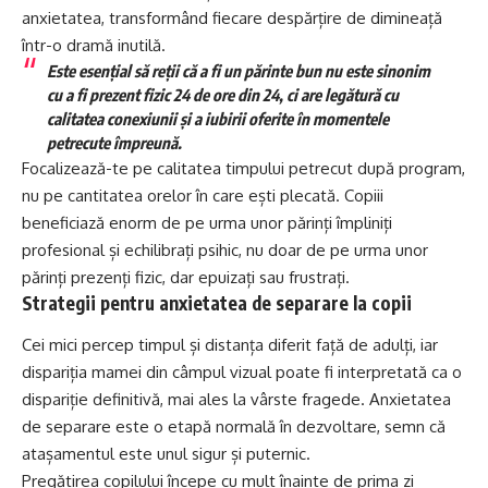
anxietatea, transformând fiecare despărțire de dimineață
într-o dramă inutilă.
Este esențial să reții că a fi un părinte bun nu este sinonim
cu a fi prezent fizic 24 de ore din 24, ci are legătură cu
calitatea conexiunii și a iubirii oferite în momentele
petrecute împreună.
Focalizează-te pe calitatea timpului petrecut după program,
nu pe cantitatea orelor în care ești plecată. Copiii
beneficiază enorm de pe urma unor părinți împliniți
profesional și echilibrați psihic, nu doar de pe urma unor
părinți prezenți fizic, dar epuizați sau frustrați.
Strategii pentru anxietatea de separare la copii
Cei mici percep timpul și distanța diferit față de adulți, iar
dispariția mamei din câmpul vizual poate fi interpretată ca o
dispariție definitivă, mai ales la vârste fragede. Anxietatea
de separare este o etapă normală în dezvoltare, semn că
atașamentul este unul sigur și puternic.
Pregătirea copilului începe cu mult înainte de prima zi