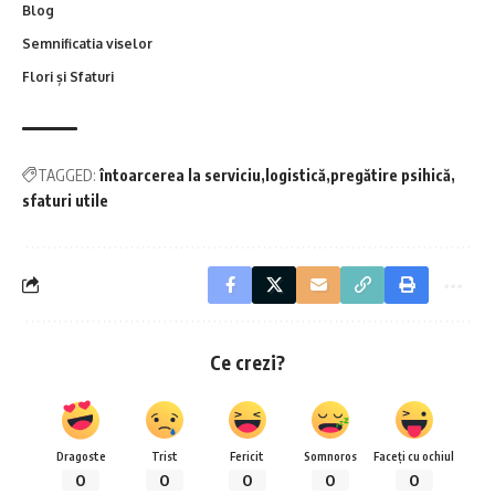
Blog
Semnificatia viselor
Flori și Sfaturi
TAGGED:
întoarcerea la serviciu
logistică
pregătire psihică
sfaturi utile
Ce crezi?
Dragoste
Trist
Fericit
Somnoros
Faceți cu ochiul
0
0
0
0
0