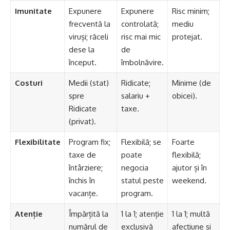
Imunitate
Expunere
Expunere
Risc minim;
frecventă la
controlată;
mediu
viruși; răceli
risc mai mic
protejat.
dese la
de
început.
îmbolnăvire.
Costuri
Medii (stat)
Ridicate;
Minime (de
spre
salariu +
obicei).
Ridicate
taxe.
(privat).
Flexibilitate
Program fix;
Flexibilă; se
Foarte
taxe de
poate
flexibilă;
întârziere;
negocia
ajutor și în
închis în
statul peste
weekend.
vacanțe.
program.
Atenție
Împărțită la
1 la 1; atenție
1 la 1; multă
numărul de
exclusivă
afecțiune și