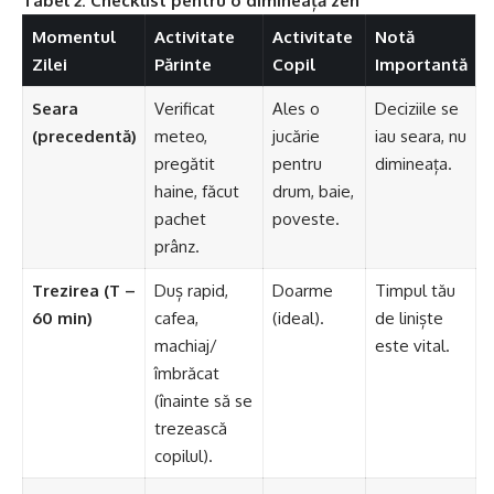
Tabel 2: Checklist pentru o dimineață zen
Momentul
Activitate
Activitate
Notă
Zilei
Părinte
Copil
Importantă
Seara
Verificat
Ales o
Deciziile se
(precedentă)
meteo,
jucărie
iau seara, nu
pregătit
pentru
dimineața.
haine, făcut
drum, baie,
pachet
poveste.
prânz.
Trezirea (T –
Duș rapid,
Doarme
Timpul tău
60 min)
cafea,
(ideal).
de liniște
machiaj/
este vital.
îmbrăcat
(înainte să se
trezească
copilul).