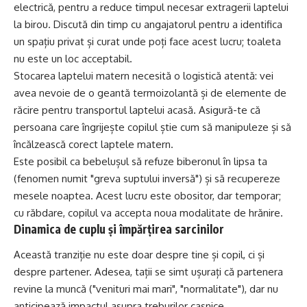
electrică, pentru a reduce timpul necesar extragerii laptelui
la birou. Discută din timp cu angajatorul pentru a identifica
un spațiu privat și curat unde poți face acest lucru; toaleta
nu este un loc acceptabil.
Stocarea laptelui matern necesită o logistică atentă: vei
avea nevoie de o geantă termoizolantă și de elemente de
răcire pentru transportul laptelui acasă. Asigură-te că
persoana care îngrijește copilul știe cum să manipuleze și să
încălzească corect laptele matern.
Este posibil ca bebelușul să refuze biberonul în lipsa ta
(fenomen numit "greva suptului inversă") și să recupereze
mesele noaptea. Acest lucru este obositor, dar temporar;
cu răbdare, copilul va accepta noua modalitate de hrănire.
Dinamica de cuplu și împărțirea sarcinilor
Această tranziție nu este doar despre tine și copil, ci și
despre partener. Adesea, tații se simt ușurați că partenera
revine la muncă ("venituri mai mari", "normalitate"), dar nu
anticipează impactul asupra treburilor casnice.