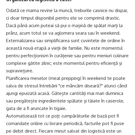
Odată ce mama revine la muncă, treburile casnice nu dispar,
ci doar timpul disponibil pentru ele se comprimă drastic.
Dacă până acum puteai să pui o mașină de spălat marți la
prânz, acum totul se va aglomera seara sau în weekend.
Externalizarea sau simplificarea sunt cuvintele de ordine în
această nouă etapă a vieții de familie. Nu este momentul
pentru perfecționism în curățenie sau pentru meniuri culinare
complexe gătite zilnic; este momentul pentru eficiență și
supraviețuire.
Planificarea meselor (meal prepping) în weekend te poate
salva de stresul întrebării "ce mâncăm diseară?" atunci când
ajungi epuizată acasă. Gătește cantități mai mari duminica
sau pregătește ingredientele spălate și tăiate în caserole,
gata de a fi aruncate în tigaie.
Automatizează tot ce poți: cumpărăturile de bază pot fi
comandate online cu livrare periodică, facturile pot fi puse
pe debit direct. Fiecare minut salvat din logistică este un