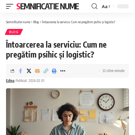
SEMNIFICATIE NUME
Aa
Font
Resizer
Semnificatie nume
>
Blog
>
Întoarcerea la serviciu: Cum ne pregătim psihic și logistic?
BLOG
Întoarcerea la serviciu: Cum ne
pregătim psihic și logistic?
22 citire minute
Edina
Publicat: 2026.02.01.