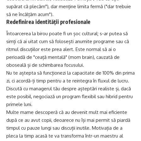
supărat că plecăm"), dar menține limita fermă ("dar trebuie
să ne încălțăm acum").
Redefinirea identității profesionale
Întoarcerea la birou poate fi un șoc cultural; s-ar putea să
simți că ai uitat cum să folosești anumite programe sau că
ritmul discuțiilor este prea alert. Este normal să ai o
perioadă de "ceață mentală" (mom brain), cauzată de
oboseală și de schimbarea focusului.
Nu te aștepta să funcționezi la capacitate de 100% din prima
zi, ci acordă-ți timp pentru a te reintegra în fluxul de lucru.
Discută cu managerul tău despre așteptări realiste și, dacă
este posibil, negociază un program flexibil sau hibrid pentru
primele luni.
Multe mame descoperă că au devenit mult mai eficiente
după ce au avut copii, deoarece nu își mai permit să piardă
timpul cu pauze lungi sau discuții inutile. Motivația de a
pleca la timp acasă te va transforma într-un maestru al