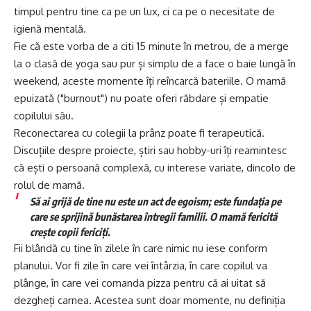
timpul pentru tine ca pe un lux, ci ca pe o necesitate de
igienă mentală.
Fie că este vorba de a citi 15 minute în metrou, de a merge
la o clasă de yoga sau pur și simplu de a face o baie lungă în
weekend, aceste momente îți reîncarcă bateriile. O mamă
epuizată ("burnout") nu poate oferi răbdare și empatie
copilului său.
Reconectarea cu colegii la prânz poate fi terapeutică.
Discuțiile despre proiecte, știri sau hobby-uri îți reamintesc
că ești o persoană complexă, cu interese variate, dincolo de
rolul de mamă.
Să ai grijă de tine nu este un act de egoism; este fundația pe
care se sprijină bunăstarea întregii familii. O mamă fericită
crește copii fericiți.
Fii blândă cu tine în zilele în care nimic nu iese conform
planului. Vor fi zile în care vei întârzia, în care copilul va
plânge, în care vei comanda pizza pentru că ai uitat să
dezgheți carnea. Acestea sunt doar momente, nu definiția