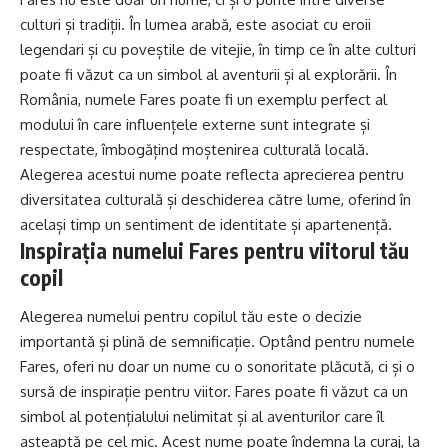
culturi și tradiții. În lumea arabă, este asociat cu eroii
legendari și cu poveștile de vitejie, în timp ce în alte culturi
poate fi văzut ca un simbol al aventurii și al explorării. În
România, numele Fares poate fi un exemplu perfect al
modului în care influențele externe sunt integrate și
respectate, îmbogățind moștenirea culturală locală.
Alegerea acestui nume poate reflecta aprecierea pentru
diversitatea culturală și deschiderea către lume, oferind în
același timp un sentiment de identitate și apartenență.
Inspirația numelui Fares pentru viitorul tău
copil
Alegerea numelui pentru copilul tău este o decizie
importantă și plină de semnificație. Optând pentru numele
Fares, oferi nu doar un nume cu o sonoritate plăcută, ci și o
sursă de inspirație pentru viitor. Fares poate fi văzut ca un
simbol al potențialului nelimitat și al aventurilor care îl
așteaptă pe cel mic. Acest nume poate îndemna la curaj, la