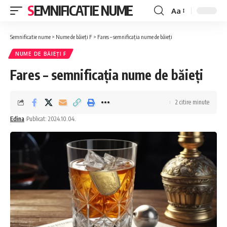
SEMNIFICATIE NUME
Aa
Font
Resizer
Semnificatie nume
>
Nume de băieți F
>
Fares – semnificația nume de băieți
NUME DE BĂIEȚI F
Fares – semnificația nume de băieți
2 citire minute
Edina
Publicat: 2024.10.04.