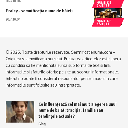
2024.10.04.
NUME DE
BĂIEȚI F
Fraley – semnificația nume de băieți
2024.10.04.
NUME DE
BĂIEȚI F
© 2025. Toate drepturile rezervate. Semnificatienume.com –
Originea și semnificația numelui. Preluarea articolelor este libera
cu conditia sa fie mentionata sursa sub forma de text si link.
Informatiile si sfaturile oferite pe site au scopuri informationale.
Site-ul nu poate fi considerat raspunzator pentru modul in care
informatiile sunt folosite sau intrerpretate.
Ce influențează cel mai mult alegerea unui
nume de băiat: tradiția, familia sau
tendințele actuale?
Blog