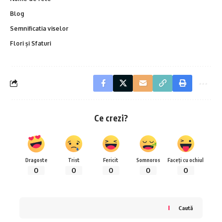
Blog
Semnificatia viselor
Flori și Sfaturi
Ce crezi?
Dragoste
Trist
Fericit
Somnoros
Faceți cu ochiul
0
0
0
0
0
Caută