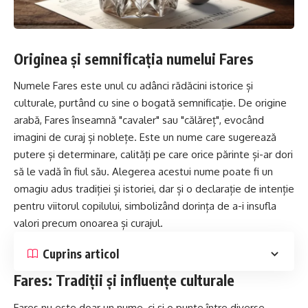
Originea și semnificația numelui Fares
Numele Fares este unul cu adânci rădăcini istorice și
culturale, purtând cu sine o bogată semnificație. De origine
arabă, Fares înseamnă "cavaler" sau "călăreț", evocând
imagini de curaj și noblețe. Este un nume care sugerează
putere și determinare, calități pe care orice părinte și-ar
dori
să le vadă în fiul său. Alegerea acestui nume poate fi un
omagiu adus tradiției și istoriei, dar și o declarație de intenție
pentru viitorul copilului, simbolizând dorința de a-i insufla
valori precum onoarea și curajul.
Cuprins articol
Fares: Tradiții și influențe culturale
Fares nu este doar un nume, ci și o punte între diverse