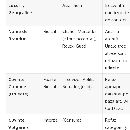
Locuri /
Asia
,
India
frecventă,
Geografice
dar depinde
de context.
Nume de
Ridicat
Chanel,
Mercedes
Analiză
Branduri
(istoric acceptat),
atentă.
Rolex, Gucci
Unele trec,
altele sunt
refuzate ca
ridicole.
Cuvinte
Foarte
Televizor, Poliția,
Refuz
Comune
Ridicat
Semafor, Justiția
aproape
(Obiecte)
garantat pe
baza art. 84
Cod Civil.
Cuvinte
Interzis
(Cenzurat)
Refuz
Vulgare /
categoric și