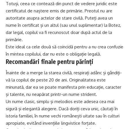
Totuși, ceea ce contează din punct de vedere juridic este
certificatul de naștere emis de primărie. Preotul nu are
autoritate asupra actelor de stare civilă. Puteți avea un
nume în certificat și un altul (sau unul suplimentar) la Botez,
dar legal, copilul va fi recunoscut doar după actul de la
primărie.
Este ideal ca cele două să coincidă pentru a nu crea confuzie
în mintea copilului, dar nu este o obligație legală.
Recomandări finale pentru părinți
Înainte de a merge la starea civilă, respirați adânc și gândiți-
vă la copilul de peste 20 de ani. Originalitatea este
minunată, dar ea se poate manifesta prin educație, caracter
și talente, nu neapărat printr-un nume strident.
Un nume clasic, simplu și melodios este adesea cea mai
sigură și elegantă alegere. Dacă doriți ceva unic, căutați în
istoria familiei, în nume vechi românești uitate sau în culturi
apropiate, evitând invențiile lingvistice forțate.