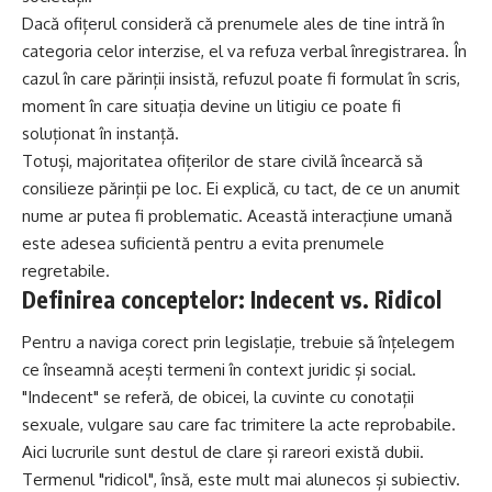
Dacă ofițerul consideră că prenumele ales de tine intră în
categoria celor interzise, el va refuza verbal înregistrarea. În
cazul în care părinții insistă, refuzul poate fi formulat în scris,
moment în care situația devine un litigiu ce poate fi
soluționat în instanță.
Totuși, majoritatea ofițerilor de stare civilă încearcă să
consilieze părinții pe loc. Ei explică, cu tact, de ce un anumit
nume ar putea fi problematic. Această interacțiune umană
este adesea suficientă pentru a
evita
prenumele
regretabile.
Definirea conceptelor: Indecent vs. Ridicol
Pentru a naviga corect prin legislație, trebuie să înțelegem
ce înseamnă acești termeni în context juridic și social.
"Indecent" se referă, de obicei, la cuvinte cu conotații
sexuale, vulgare sau care fac trimitere la acte reprobabile.
Aici lucrurile sunt destul de
clare
și rareori există dubii.
Termenul "ridicol", însă, este mult mai alunecos și subiectiv.