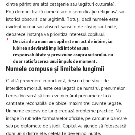
dintre părinți are altă cetățenie sau legături culturale).
Poți demonstra că numele are o semnificație religioasă sau
istorică obscură, dar legitimă. Totuși, dacă numele este
evident vulgar sau absurd, șansele de câștig sunt nule,
deoarece instanța va prioritiza interesul copilului.
Decizia de a numi un copil este un act de iubire, iar
iubirea adevărată implică întotdeauna
responsabilitate și previziune asupra viitorului, nu
doar satisfacerea unui impuls de moment.
Numele compuse și limitele lungimii
O altă prevedere importantă, deși nu ține strict de
interdicția morală, este cea legată de numărul prenumelor.
Legea încearcă să limiteze numărul prenumelor la o
cantitate rezonabilă, de obicei
maxim
trei cuvinte legate.
Un nume excesiv de lung creează probleme practice. Nu
încape în rubricile formularelor oficiale, pe cardurile bancare
sau pe diplomele de studii. Copilul va ajunge să folosească
doar unul dintre ele, celelalte devenind inutile.