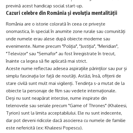
prevină acest handicap social start-up.
Cazuri celebre din România și evoluția mentalității
România are o istorie colorată în ceea ce privește
onomastica, în special în anumite zone rurale sau comunități
unde numele erau alese după obiecte moderne sau
evenimente. Nume precum "Poliția", "Justiția", "Meridian",
"Televizor" sau "Semafor" au fost înregistrate în trecut,
înainte ca legea să fie aplicată mai strict.
Aceste nume reflectau adesea aspirațiile părinților sau pur și
simplu fascinația lor față de noutăți. Astăzi, însă, ofițerii de
stare civilă sunt mult mai vigilenți. Tendința s-a mutat de la
obiecte la personaje de film sau vedete internaționale.
Deși nu sunt neapărat interzise, nume inspirate din
telenovele sau seriale precum "Game of Thrones" (Khaleesi,
Tyrion) sunt la limita acceptabilului. Ele nu sunt indecente,
dar pot deveni ridicole dacă asocierea cu numele de familie
este nefericită (ex: Khaleesi Popescu).