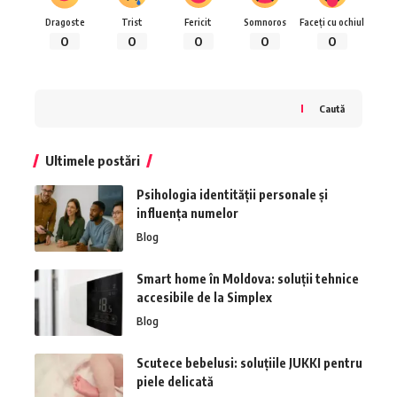
Dragoste
Trist
Fericit
Somnoros
Faceți cu ochiul
0
0
0
0
0
Caută
Ultimele postări
Psihologia identității personale și
influența numelor
Blog
Smart home în Moldova: soluții tehnice
accesibile de la Simplex
Blog
Scutece bebelusi: soluțiile JUKKI pentru
piele delicată