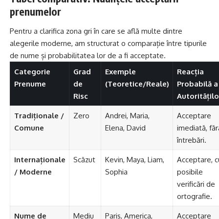
prenumelor
Pentru a clarifica zona gri în care se află multe dintre
alegerile moderne, am structurat o comparație între tipurile
de nume și probabilitatea lor de a fi acceptate.
Categorie
Grad
Exemple
Reacția
Prenume
de
(Teoretice/Reale)
Probabilă a
Risc
Autoritățilo
Tradiționale /
Zero
Andrei
,
Maria
,
Acceptare
Comune
Elena
,
David
imediată, făr
întrebări.
Internaționale
Scăzut
Kevin
,
Maya
, Liam,
Acceptare, c
/ Moderne
Sophia
posibile
verificări de
ortografie.
Nume de
Mediu
Paris, America,
Acceptare