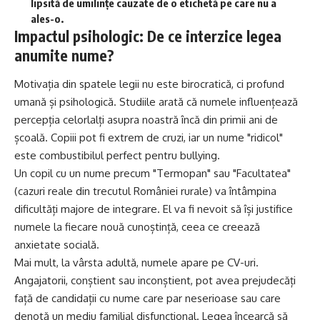
lipsită de umilințe cauzate de o etichetă pe care nu a
ales-o.
Impactul psihologic: De ce interzice legea
anumite nume?
Motivația din spatele legii nu este birocratică, ci profund
umană și psihologică. Studiile arată că numele influențează
percepția celorlalți asupra noastră încă din primii ani de
școală. Copiii pot fi extrem de cruzi, iar un nume "ridicol"
este combustibilul perfect pentru bullying.
Un copil cu un nume precum "Termopan" sau "Facultatea"
(cazuri reale din trecutul României rurale) va întâmpina
dificultăți majore de integrare. El va fi nevoit să își justifice
numele la fiecare nouă cunoștință, ceea ce creează
anxietate socială.
Mai mult, la vârsta adultă, numele apare pe CV-uri.
Angajatorii, conștient sau inconștient, pot avea prejudecăți
față de candidații cu nume care par neserioase sau care
denotă un mediu familial disfuncțional. Legea încearcă să