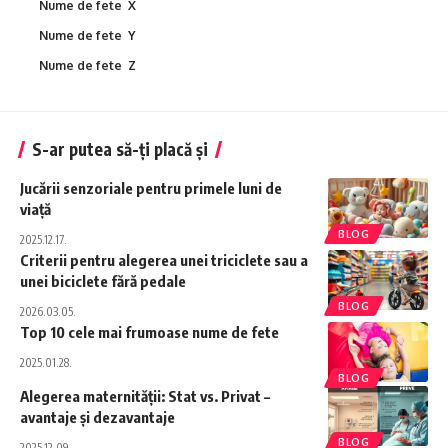
Nume de fete X
Nume de fete Y
Nume de fete Z
S-ar putea să-ți placă și
Jucării senzoriale pentru primele luni de
viață
BLOG
2025.12.17.
Criterii pentru alegerea unei triciclete sau a
unei biciclete fără pedale
BLOG
2026.03.05.
Top 10 cele mai frumoase nume de fete
2025.01.28.
BLOG
Alegerea maternității: Stat vs. Privat –
avantaje și dezavantaje
BLOG
2025.12.09.