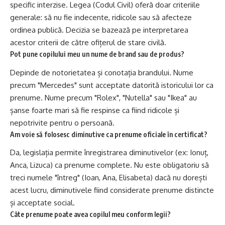
specific interzise. Legea (Codul Civil) oferă doar criteriile
generale: să nu fie indecente, ridicole sau să afecteze
ordinea publică. Decizia se bazează pe interpretarea
acestor criterii de către ofițerul de stare civilă.
Pot pune copilului meu un nume de brand sau de produs?
Depinde de notorietatea și conotația brandului. Nume
precum "Mercedes" sunt acceptate datorită istoricului lor ca
prenume. Nume precum "Rolex", "Nutella" sau "Ikea" au
șanse foarte mari să fie respinse ca fiind ridicole și
nepotrivite pentru o persoană.
Am voie să folosesc diminutive ca prenume oficiale în certificat?
Da, legislația permite înregistrarea diminutivelor (ex: Ionuț,
Anca
,
Lizuca
) ca prenume complete. Nu este obligatoriu să
treci numele "întreg" (
Ioan
,
Ana
,
Elisabeta
) dacă nu dorești
acest lucru, diminutivele fiind considerate prenume distincte
și acceptate social.
Câte prenume poate avea copilul meu conform legii?