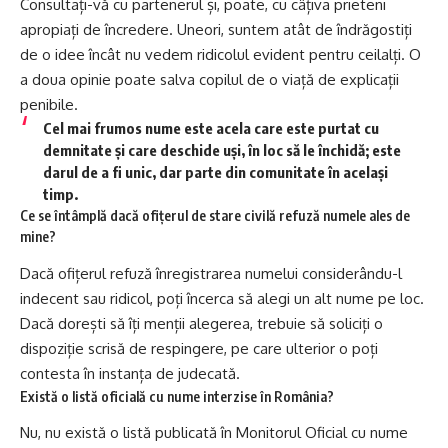
Consultați-vă cu partenerul și, poate, cu câțiva prieteni
apropiați de încredere. Uneori, suntem atât de îndrăgostiți
de o idee încât nu vedem ridicolul evident pentru ceilalți. O
a doua opinie poate salva copilul de o viață de explicații
penibile.
Cel mai frumos nume este acela care este purtat cu
demnitate și care deschide uși, în loc să le închidă; este
darul de a fi unic, dar parte din comunitate în același
timp.
Ce se întâmplă dacă ofițerul de stare civilă refuză numele ales de
mine?
Dacă ofițerul refuză înregistrarea numelui considerându-l
indecent sau ridicol, poți încerca să alegi un alt nume pe loc.
Dacă dorești să îți menții alegerea, trebuie să soliciți o
dispoziție scrisă de respingere, pe care ulterior o poți
contesta în instanța de judecată.
Există o listă oficială cu nume interzise în România?
Nu, nu există o listă publicată în Monitorul Oficial cu nume