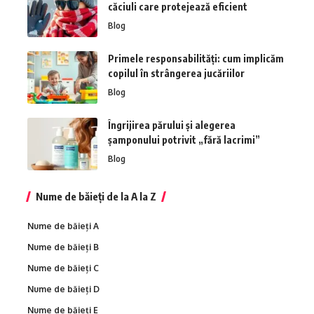
căciuli care protejează eficient
Blog
Primele responsabilități: cum implicăm
copilul în strângerea jucăriilor
Blog
Îngrijirea părului și alegerea
șamponului potrivit „fără lacrimi”
Blog
Nume de băieți de la A la Z
Nume de băieți A
Nume de băieți B
Nume de băieți C
Nume de băieți D
Nume de băieți E