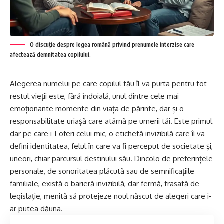
O discuție despre legea română privind prenumele interzise care
afectează demnitatea copilului.
Alegerea numelui pe care copilul tău îl va purta pentru tot
restul vieții este, fără îndoială, unul dintre cele mai
emoționante momente din viața de părinte, dar și o
responsabilitate uriașă care atârnă pe umerii tăi. Este primul
dar pe care i-l oferi celui mic, o etichetă invizibilă care îi va
defini identitatea, felul în care va fi perceput de societate și,
uneori, chiar parcursul destinului său. Dincolo de preferințele
personale, de sonoritatea plăcută sau de semnificațiile
familiale, există o barieră invizibilă, dar fermă, trasată de
legislație, menită să protejeze noul născut de alegeri care i-
ar putea dăuna.