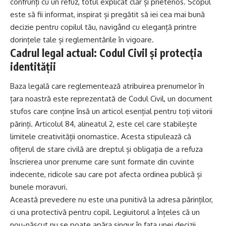
confrunți cu un refuz, totul explicat clar și prietenos. Scopul
este să fii informat, inspirat și pregătit să iei cea mai bună
decizie pentru copilul tău, navigând cu eleganță printre
dorințele tale și reglementările în vigoare.
Cadrul legal actual: Codul Civil și protecția
identității
Baza legală care reglementează atribuirea prenumelor în
țara noastră este reprezentată de Codul Civil, un document
stufos care conține însă un articol esențial pentru toți viitorii
părinți. Articolul 84, alineatul 2, este cel care stabilește
limitele creativității onomastice. Acesta stipulează că
ofițerul de stare civilă are dreptul și obligația de a refuza
înscrierea unor prenume care sunt formate din cuvinte
indecente, ridicole sau care pot afecta ordinea publică și
bunele moravuri.
Această prevedere nu este una punitivă la adresa părinților,
ci una protectivă pentru copil. Legiuitorul a înțeles că un
nou-născut nu se poate apăra singur în fața unei decizii