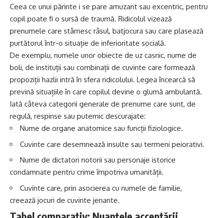
Ceea ce unui părinte i se pare amuzant sau excentric, pentru
copil poate fi o sursă de traumă. Ridicolul vizează
prenumele care stârnesc râsul, batjocura sau care plasează
purtătorul într-o situație de inferioritate socială.
De exemplu, numele unor obiecte de uz casnic, nume de
boli, de instituții sau combinații de cuvinte care formează
propoziții hazlii intră în sfera ridicolului. Legea încearcă să
prevină situațiile în care copilul devine o glumă ambulantă.
Iată câteva categorii generale de prenume care sunt, de
regulă, respinse sau puternic descurajate:
Nume de organe anatomice sau funcții fiziologice.
Cuvinte care desemnează insulte sau termeni peiorativi.
Nume de dictatori notorii sau personaje istorice
condamnate pentru crime împotriva umanității.
Cuvinte care, prin asocierea cu numele de familie,
creează jocuri de cuvinte jenante.
Tabel comparativ: Nuanțele acceptării