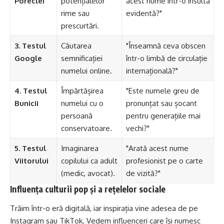
Poreclei
potențialelor
acest nume într-o insultă
rime sau
evidentă?"
prescurtări.
3. Testul
Căutarea
"Înseamnă ceva obscen
Google
semnificației
într-o limbă de circulație
numelui online.
internațională?"
4. Testul
Împărtășirea
"Este numele greu de
Bunicii
numelui cu o
pronunțat sau șocant
persoană
pentru generațiile mai
conservatoare.
vechi?"
5. Testul
Imaginarea
"Arată acest nume
Viitorului
copilului ca adult
profesionist pe o carte
(medic, avocat).
de vizită?"
Influența culturii pop și a rețelelor sociale
Trăim într-o eră digitală, iar inspirația vine adesea de pe
Instagram sau TikTok. Vedem influenceri care își numesc