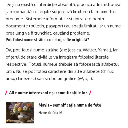
Deși nu există o interdicție absolută, practica administrativă
și recomandările legale sugerează limitarea la maxim trei
prenume. Sistemele informatice și tipizatele pentru
documente (buletin, pașaport) au spațiu limitat, iar un nume
prea lung va fi trunchiat, cauzând probleme.
Pot folosi nume străine cu ortografie originală?
Da, poți folosi nume străine (ex:
Jessica
,
Walter
, Yamal), iar
ofițerul de stare civilă le va înregistra folosind literele
respective. Totuși, numele trebuie să folosească alfabetul
latin. Nu se pot folosi caractere din alte alfabete (chirilic,
arab, chinezesc) sau simboluri grafice (@, #, !).
Alte nume interesante și semnificațiile lor
Mavis – semnificația nume de fete
Nume de fete M