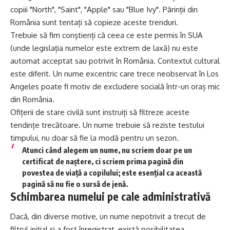
copiii "North", "Saint", "Apple" sau "Blue Ivy". Părinții din
România sunt tentați să copieze aceste trenduri.
Trebuie să fim conștienți că ceea ce este permis în SUA
(unde legislația numelor este extrem de laxă) nu este
automat acceptat sau potrivit în România. Contextul cultural
este diferit. Un nume excentric care trece neobservat în Los
Angeles poate fi motiv de excludere socială într-un oraș mic
din România.
Ofițerii de stare civilă sunt instruiți să filtreze aceste
tendințe trecătoare. Un nume trebuie să reziste testului
timpului, nu doar să fie la modă pentru un sezon.
Atunci când alegem un nume, nu scriem doar pe un
certificat de naștere, ci scriem prima pagină din
povestea de viață a copilului; este esențial ca această
pagină să nu fie o sursă de jenă.
Schimbarea numelui pe cale administrativă
Dacă, din diverse motive, un nume nepotrivit a trecut de
filtrul inițial și a fost înregistrat, există posibilitatea