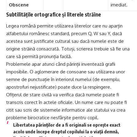
Obscene
imediat.
Subtilitățile ortografice și literele străine
Legea română permite utilizarea literelor care nu aparțin
alfabetului românesc standard, precum Q, W sau Y, dacă
acestea sunt justificate cultural sau dacă numele este de
origine străină consacrată. Totuși, scrierea trebuie să fie una
care să permită pronunția facilă.
Problemele apar atunci când părinții inventează grafii
imposibile. O aglomerare de consoane sau utilizarea unor
semne de punctuație în interiorul numelui (de exemplu,
apostrofuri nejustificate) poate duce la respingere.
Ofițerul de stare civilă va verifica dacă numele poate fi
transcris corect în actele oficiale. Un nume care nu poate fi
citit sau scris de sistemele informatice ale statului va crea
probleme birocratice nesfârșite pentru copil.
Libertatea părinților de a fi originali se oprește exact
acolo unde începe dreptul copilului la o viață demnă,