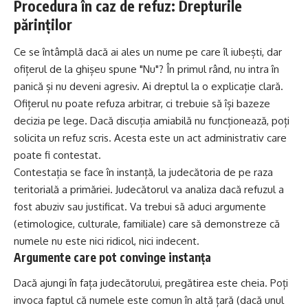
Procedura în caz de refuz: Drepturile
părinților
Ce se întâmplă dacă ai ales un nume pe care îl iubești, dar
ofițerul de la ghișeu spune "Nu"? În primul rând, nu intra în
panică și nu deveni agresiv. Ai dreptul la o explicație clară.
Ofițerul nu poate refuza arbitrar, ci trebuie să își bazeze
decizia pe lege. Dacă discuția amiabilă nu funcționează, poți
solicita un refuz scris. Acesta este un act administrativ care
poate fi contestat.
Contestația se face în instanță, la judecătoria de pe raza
teritorială a primăriei. Judecătorul va analiza dacă refuzul a
fost abuziv sau justificat. Va trebui să aduci argumente
(etimologice, culturale, familiale) care să demonstreze că
numele nu este nici ridicol, nici indecent.
Argumente care pot convinge instanța
Dacă ajungi în fața judecătorului, pregătirea este cheia. Poți
invoca faptul că numele este comun în altă țară (dacă unul