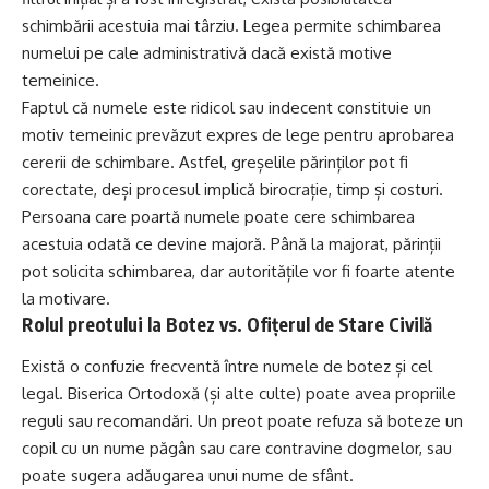
schimbării acestuia mai târziu. Legea permite schimbarea
numelui pe cale administrativă dacă există motive
temeinice.
Faptul că numele este ridicol sau indecent constituie un
motiv temeinic prevăzut expres de lege pentru aprobarea
cererii de schimbare. Astfel, greșelile părinților pot fi
corectate, deși procesul implică birocrație, timp și costuri.
Persoana care poartă numele poate cere schimbarea
acestuia odată ce devine majoră. Până la majorat, părinții
pot solicita schimbarea, dar autoritățile vor fi foarte atente
la motivare.
Rolul preotului la Botez vs. Ofițerul de Stare Civilă
Există o confuzie frecventă între numele de botez și cel
legal. Biserica Ortodoxă (și alte culte) poate avea propriile
reguli sau recomandări. Un preot poate refuza să boteze un
copil cu un nume păgân sau care contravine dogmelor, sau
poate sugera adăugarea unui nume de sfânt.