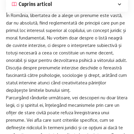
Cuprins articol
În România, libertatea de a alege un prenume este vastă,
dar nu absolută, fiind reglementată de principii care pun pe
primul loc interesul superior al copilului, un concept juridic și
moral fundamental. Nu vorbim doar despre o listă neagră
de cuvinte interzise, ci despre o interpretare subiectivă și
totuși necesară a ceea ce constituie un nume decent,
onorabil și sigur pentru dezvoltarea psihică a viitorului adult.
Discuția despre prenumele interzise deschide o fereastră
fascinantă către psihologie, sociologie și drept, arătând cum
statul intervine atunci când creativitatea părinților
depășește limitele bunului simț.
Parcurgând rândurile următoare, vei descoperi nu doar litera
legii, ci și spiritul ei, înțelegând mecanismele prin care un
ofițer de stare civilă poate refuza înregistrarea unui
prenume. Vei afla care sunt criteriile specifice, cum se
definește ridicolul în termeni juridici și ce opțiuni ai dacă te