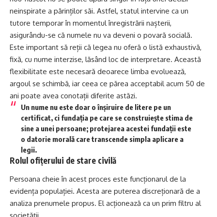
neinspirate a părinților săi. Astfel, statul intervine ca un
tutore temporar în momentul înregistrării nașterii,
asigurându-se că numele nu va deveni o povară socială.
Este important să reții că legea nu oferă o listă exhaustivă,
fixă, cu nume interzise, lăsând loc de interpretare. Această
flexibilitate este necesară deoarece limba evoluează,
argoul se schimbă, iar ceea ce părea acceptabil acum 50 de
ani poate avea conotații diferite astăzi.
Un nume nu este doar o înșiruire de litere pe un
certificat, ci fundația pe care se construiește stima de
sine a unei persoane; protejarea acestei fundații este
o datorie morală care transcende simpla aplicare a
legii.
Rolul ofițerului de stare civilă
Persoana cheie în acest proces este funcționarul de la
evidența populației. Acesta are puterea discreționară de a
analiza prenumele propus. El acționează ca un prim filtru al
societății.