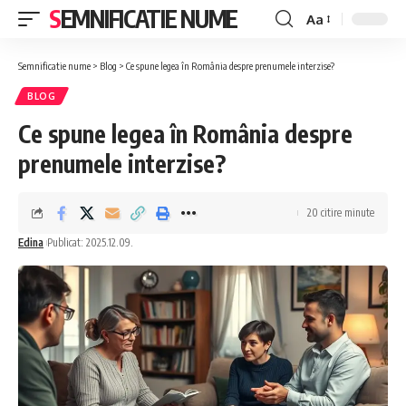
SEMNIFICATIE NUME
Aa
Font
Resizer
Semnificatie nume
>
Blog
>
Ce spune legea în România despre prenumele interzise?
BLOG
Ce spune legea în România despre
prenumele interzise?
20 citire minute
Edina
Publicat: 2025.12.09.