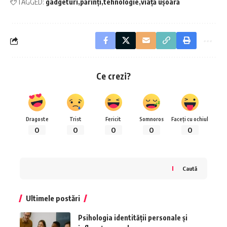
TAGGED:
gadgeturi
părinți
tehnologie
viață ușoară
Ce crezi?
Dragoste
Trist
Fericit
Somnoros
Faceți cu ochiul
0
0
0
0
0
Caută
Ultimele postări
Psihologia identității personale și