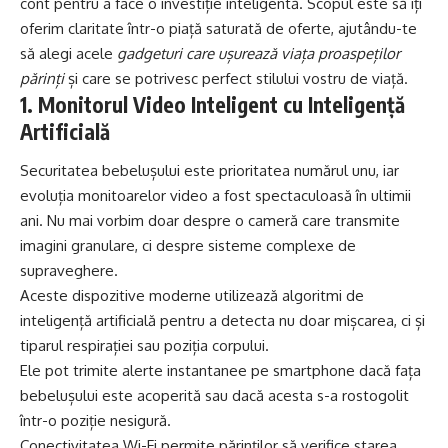
cont pentru a face o investiție inteligentă. Scopul este să îți
oferim claritate într-o piață saturată de oferte, ajutându-te
să alegi acele
gadgeturi care ușurează viața proaspeților
părinți
și care se potrivesc perfect stilului vostru de viață.
1. Monitorul Video Inteligent cu Inteligență
Artificială
Securitatea bebelușului este prioritatea numărul unu, iar
evoluția monitoarelor video a fost spectaculoasă în ultimii
ani. Nu mai vorbim doar despre o cameră care transmite
imagini granulare, ci despre sisteme complexe de
supraveghere.
Aceste dispozitive moderne utilizează algoritmi de
inteligență artificială pentru a detecta nu doar mișcarea, ci și
tiparul respirației sau poziția corpului.
Ele pot trimite alerte instantanee pe smartphone dacă fața
bebelușului este acoperită sau dacă acesta s-a rostogolit
într-o poziție nesigură.
Conectivitatea Wi-Fi permite părinților să verifice starea