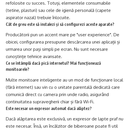
refolosite cu succes. Totuși, elementele consumabile
(tetine, plasturi) sau cele de igienă personală (capete
aspirator nazal) trebuie înlocuite.
Cât de greu este să instalezi și să configurezi aceste aparate?
Producătorii pun un accent mare pe "user experience". De
obicei, configurarea presupune descărcarea unei aplicații și
urmarea unor pași simpli pe ecran. Nu sunt necesare
cunoștințe tehnice avansate.
Ce se întâmplă dacă pică internetul? Mai funcționează
monitoarele?
Multe monitoare inteligente au un mod de funcționare local
(fără internet) sau vin cu o unitate parentală dedicată care
comunică direct cu camera prin unde radio, asigurând
continuitatea supravegherii chiar și fără Wi-Fi.
Este necesar un expresor automat dacă alăptez?
Dacă alăptarea este exclusivă, un expresor de lapte praf nu
este necesar. Însă, un încălzitor de biberoane poate fi util