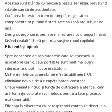
Acestea sunt blânde cu mucoasa nazală sensibilă, prevenind
iritațiile sau rănile accidentale.
Curățarea lor este extrem de simplă, majoritatea
componentelor putând fi sterilizate sau spălate sub jet de
apă.
Designul ergonomic permite manevrarea cu o singură mână,
lăsând cealaltă liberă pentru a susține capul copilului.
Eficiență și igienă
Spre deosebire de aspiratoarele care se atașează la
aspiratorul casnic, cele portabile sunt mult mai puțin
intimidante și pot fi luate în călătorii.
Multe modele au acumulatori reîncărcabili prin USB,
eliminând nevoia de a cumpăra baterii constant.
Unele variante includ și funcții de distragere a atenției, cum
ar fi luminițe colorate sau melodii, pentru a face procesul
mai suportabil.
Eficiența în eliberarea căilor respiratorii contribuie direct la o