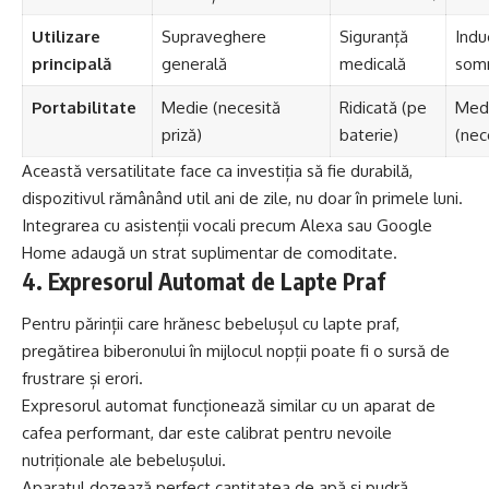
Utilizare
Supraveghere
Siguranță
Indu
principală
generală
medicală
somn
Portabilitate
Medie (necesită
Ridicată (pe
Med
priză)
baterie)
(nec
Această versatilitate face ca investiția să fie durabilă,
dispozitivul rămânând util ani de zile, nu doar în primele luni.
Integrarea cu asistenții vocali precum Alexa sau Google
Home adaugă un strat suplimentar de comoditate.
4. Expresorul Automat de Lapte Praf
Pentru părinții care hrănesc bebelușul cu lapte praf,
pregătirea biberonului în mijlocul nopții poate fi o sursă de
frustrare și erori.
Expresorul automat funcționează similar cu un aparat de
cafea performant, dar este calibrat pentru nevoile
nutriționale ale bebelușului.
Aparatul dozează perfect cantitatea de apă și pudră,