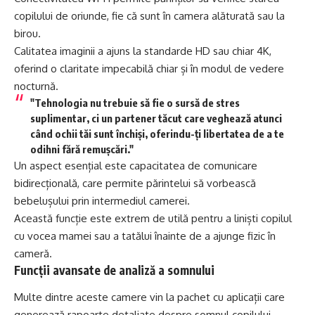
copilului de oriunde, fie că sunt în camera alăturată sau la
birou.
Calitatea imaginii a ajuns la standarde HD sau chiar 4K,
oferind o claritate impecabilă chiar și în modul de vedere
nocturnă.
"Tehnologia nu trebuie să fie o sursă de stres
suplimentar, ci un partener tăcut care veghează atunci
când ochii tăi sunt închiși, oferindu-ți libertatea de a te
odihni fără remușcări."
Un aspect esențial este capacitatea de comunicare
bidirecțională, care permite părintelui să vorbească
bebelușului prin intermediul camerei.
Această funcție este extrem de utilă pentru a liniști copilul
cu vocea mamei sau a tatălui înainte de a ajunge fizic în
cameră.
Funcții avansate de analiză a somnului
Multe dintre aceste camere vin la pachet cu aplicații care
generează rapoarte detaliate despre somnul copilului.