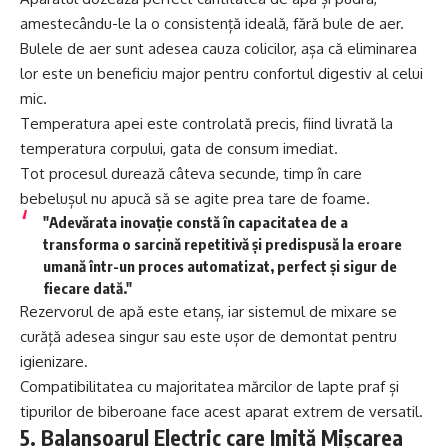
amestecându-le la o consistență ideală, fără bule de aer.
Bulele de aer sunt adesea cauza colicilor, așa că eliminarea
lor este un beneficiu major pentru confortul digestiv al celui
mic.
Temperatura apei este controlată precis, fiind livrată la
temperatura corpului, gata de consum imediat.
Tot procesul durează câteva secunde, timp în care
bebelușul nu apucă să se agite prea tare de foame.
"Adevărata inovație constă în capacitatea de a
transforma o sarcină repetitivă și predispusă la eroare
umană într-un proces automatizat, perfect și sigur de
fiecare dată."
Rezervorul de apă este etanș, iar sistemul de mixare se
curăță adesea singur sau este ușor de demontat pentru
igienizare.
Compatibilitatea cu majoritatea mărcilor de lapte praf și
tipurilor de biberoane face acest aparat extrem de versatil.
5. Balansoarul Electric care Imită Mișcarea