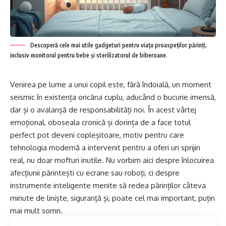
Descoperă cele mai utile gadgeturi pentru viața proaspeților părinți,
inclusiv monitorul pentru bebe și sterilizatorul de biberoane.
Venirea pe lume a unui copil este, fără îndoială, un moment
seismic în existența oricărui cuplu, aducând o bucurie imensă,
dar și o avalanșă de responsabilități noi. În acest vârtej
emoțional, oboseala cronică și dorința de a face totul
perfect pot deveni copleșitoare, motiv pentru care
tehnologia modernă a intervenit pentru a oferi un sprijin
real, nu doar mofturi inutile. Nu vorbim aici despre înlocuirea
afecțiunii părintești cu ecrane sau roboți, ci despre
instrumente inteligente menite să redea părinților câteva
minute de liniște, siguranță și, poate cel mai important, puțin
mai mult somn.