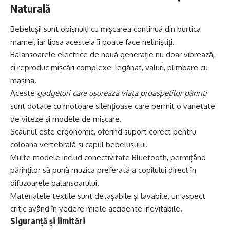
Naturală
Bebelușii sunt obișnuiți cu mișcarea continuă din burtica
mamei, iar lipsa acesteia îi poate face neliniștiți.
Balansoarele electrice de nouă generație nu doar vibrează,
ci reproduc mișcări complexe: legănat, valuri, plimbare cu
mașina.
Aceste
gadgeturi care ușurează viața proaspeților părinți
sunt dotate cu motoare silențioase care permit o varietate
de viteze și modele de mișcare.
Scaunul este ergonomic, oferind suport corect pentru
coloana vertebrală și capul bebelușului.
Multe modele includ conectivitate Bluetooth, permițând
părinților să pună muzica preferată a copilului direct în
difuzoarele balansoarului.
Materialele textile sunt detașabile și lavabile, un aspect
critic având în vedere micile accidente inevitabile.
Siguranță și limitări