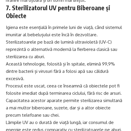
hrănire mai ușoară și un somn mai liniștit.
7. Sterilizatorul UV pentru Biberoane și
Obiecte
Igiena este esențială în primele luni de viață, când sistemul
imunitar al bebelușului este încă în dezvoltare.
Sterilizatoarele pe bază de lumină ultravioletă (UV-C)
reprezintă o alternativă modernă la fierberea clasică sau
sterilizarea cu aburi.
Această tehnologie, folosită și în spitale, elimină 99,9%
dintre bacterii și virusuri fără a folosi apă sau căldură
excesivă.
Procesul este uscat, ceea ce înseamnă că obiectele pot fi
folosite imediat după terminarea ciclului, fără risc de arsuri.
Capacitatea acestor aparate permite sterilizarea simultană
a mai multor biberoane, suzete, dar și a altor obiecte
precum telefoane sau chei.
Lămpile UV au o durată de viață lungă, iar consumul de
energie este redus comparativ cu sterilizatoarele pe aburi.