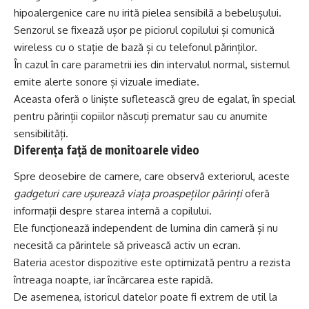
hipoalergenice care nu irită pielea sensibilă a bebelușului.
Senzorul se fixează ușor pe piciorul copilului și comunică
wireless cu o stație de bază și cu telefonul părinților.
În cazul în care parametrii ies din intervalul normal, sistemul
emite alerte sonore și vizuale imediate.
Aceasta oferă o liniște sufletească greu de egalat, în special
pentru părinții copiilor născuți prematur sau cu anumite
sensibilități.
Diferența față de monitoarele video
Spre deosebire de camere, care observă exteriorul, aceste
gadgeturi care ușurează viața proaspeților părinți
oferă
informații despre starea internă a copilului.
Ele funcționează independent de lumina din cameră și nu
necesită ca părintele să privească activ un ecran.
Bateria acestor dispozitive este optimizată pentru a rezista
întreaga noapte, iar încărcarea este rapidă.
De asemenea, istoricul datelor poate fi extrem de util la