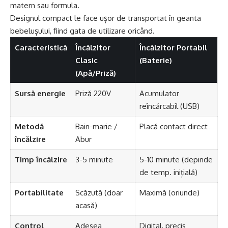
matern sau formula.
Designul compact le face ușor de transportat în geanta
bebelușului, fiind gata de utilizare oricând.
Caracteristică
Încălzitor
Încălzitor Portabil
Clasic
(Baterie)
(Apă/Priză)
Sursă energie
Priză 220V
Acumulator
reîncărcabil (USB)
Metodă
Bain-marie /
Placă contact direct
încălzire
Abur
Timp încălzire
3-5 minute
5-10 minute (depinde
de temp. inițială)
Portabilitate
Scăzută (doar
Maximă (oriunde)
acasă)
Control
Adesea
Digital, precis