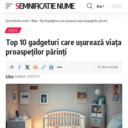
SEMNIFICATIE NUME
Aa
Font
Resizer
Semnificatie nume
>
Blog
>
Top 10 gadgeturi care ușurează viața proaspeților părinți
BLOG
Top 10 gadgeturi care ușurează viața
proaspeților părinți
19 citire minute
Edina
Publicat: 2025.12.11.