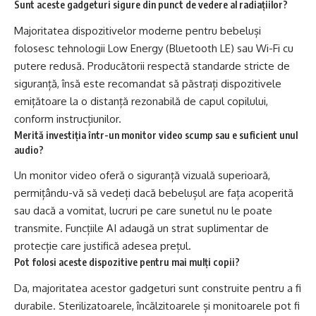
Sunt aceste gadgeturi sigure din punct de vedere al radiațiilor?
Majoritatea dispozitivelor moderne pentru bebeluși
folosesc tehnologii Low Energy (Bluetooth LE) sau Wi-Fi cu
putere redusă. Producătorii respectă standarde stricte de
siguranță, însă este recomandat să păstrați dispozitivele
emițătoare la o distanță rezonabilă de capul copilului,
conform instrucțiunilor.
Merită investiția într-un monitor video scump sau e suficient unul
audio?
Un monitor video oferă o siguranță vizuală superioară,
permițându-vă să vedeți dacă bebelușul are fața acoperită
sau dacă a vomitat, lucruri pe care sunetul nu le poate
transmite. Funcțiile AI adaugă un strat suplimentar de
protecție care justifică adesea prețul.
Pot folosi aceste dispozitive pentru mai mulți copii?
Da, majoritatea acestor gadgeturi sunt construite pentru a fi
durabile. Sterilizatoarele, încălzitoarele și monitoarele pot fi