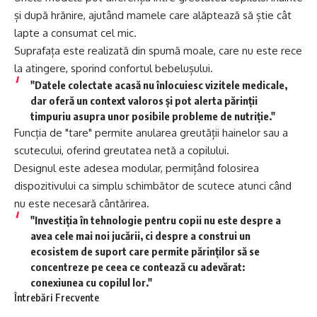
și după hrănire, ajutând mamele care alăptează să știe cât
lapte a consumat cel mic.
Suprafața este realizată din spumă moale, care nu este rece
la atingere, sporind confortul bebelușului.
"Datele colectate acasă nu înlocuiesc vizitele medicale,
dar oferă un context valoros și pot alerta părinții
timpuriu asupra unor posibile probleme de nutriție."
Funcția de "tare" permite anularea greutății hainelor sau a
scutecului, oferind greutatea netă a copilului.
Designul este adesea modular, permițând folosirea
dispozitivului ca simplu schimbător de scutece atunci când
nu este necesară cântărirea.
"Investiția în tehnologie pentru copii nu este despre a
avea cele mai noi jucării, ci despre a construi un
ecosistem de suport care permite părinților să se
concentreze pe ceea ce contează cu adevărat:
conexiunea cu copilul lor."
Întrebări Frecvente