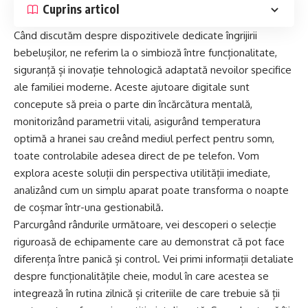
Cuprins articol
Când discutăm despre dispozitivele dedicate îngrijirii
bebelușilor, ne referim la o simbioză între funcționalitate,
siguranță și inovație tehnologică adaptată nevoilor specifice
ale familiei moderne. Aceste ajutoare digitale sunt
concepute să preia o parte din încărcătura mentală,
monitorizând parametrii vitali, asigurând temperatura
optimă a hranei sau creând mediul perfect pentru somn,
toate controlabile adesea direct de pe telefon. Vom
explora aceste soluții din perspectiva utilității imediate,
analizând cum un simplu aparat poate transforma o noapte
de coșmar într-una gestionabilă.
Parcurgând rândurile următoare, vei descoperi o selecție
riguroasă de echipamente care au demonstrat că pot face
diferența între panică și control. Vei primi informații detaliate
despre funcționalitățile cheie, modul în care acestea se
integrează în rutina zilnică și criteriile de care trebuie să ții