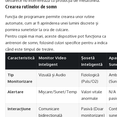
deoarece nu interferează cu producția de melatonină.
Crearea rutinelor de somn
Funcția de programare permite crearea unor rutine
automate, cum ar fi aprinderea unei lumini discrete și
pornirea sunetelor la ora de culcare.
Pentru copiii mai mari, aceste dispozitive pot funcționa ca
antrenori de somn, folosind culori specifice pentru a indica
când este timpul de trezire.
Caracteristică
Monitor Video
Șosetă
Apa
Inteligent
Inteligentă
Sun
Tip
Vizuală și Audio
Fiziologică
Ambi
Monitorizare
(Puls/O2)
(Sun
Alertare
Mișcare/Sunet/Temp
Valori vitale
N/A 
anormale
pasi
Interacțiune
Comunicare
Pasivă (Doar
Cont
bidirecțională
monitorizare)
sune