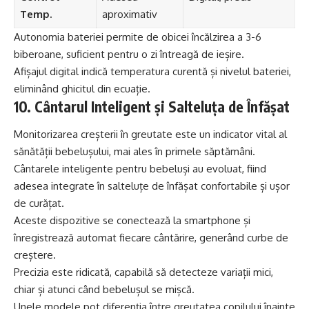
Temp.
aproximativ
Autonomia bateriei permite de obicei încălzirea a 3-6
biberoane, suficient pentru o zi întreagă de ieșire.
Afișajul digital indică temperatura curentă și nivelul bateriei,
eliminând ghicitul din ecuație.
10. Cântarul Inteligent și Salteluța de Înfășat
Monitorizarea creșterii în greutate este un indicator vital al
sănătății bebelușului, mai ales în primele săptămâni.
Cântarele inteligente pentru bebeluși au evoluat, fiind
adesea integrate în salteluțe de înfășat confortabile și ușor
de curățat.
Aceste dispozitive se conectează la smartphone și
înregistrează automat fiecare cântărire, generând curbe de
creștere.
Precizia este ridicată, capabilă să detecteze variații mici,
chiar și atunci când bebelușul se mișcă.
Unele modele pot diferenția între greutatea copilului înainte