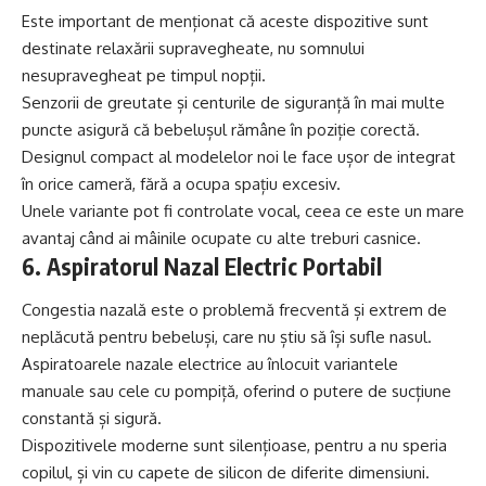
Este important de menționat că aceste dispozitive sunt
destinate relaxării supravegheate, nu somnului
nesupravegheat pe timpul nopții.
Senzorii de greutate și centurile de siguranță în mai multe
puncte asigură că bebelușul rămâne în poziție corectă.
Designul compact al modelelor noi le face ușor de integrat
în orice cameră, fără a ocupa spațiu excesiv.
Unele variante pot fi controlate vocal, ceea ce este un mare
avantaj când ai mâinile ocupate cu alte treburi casnice.
6. Aspiratorul Nazal Electric Portabil
Congestia nazală este o problemă frecventă și extrem de
neplăcută pentru bebeluși, care nu știu să își sufle nasul.
Aspiratoarele nazale electrice au înlocuit variantele
manuale sau cele cu pompiță, oferind o putere de sucțiune
constantă și sigură.
Dispozitivele moderne sunt silențioase, pentru a nu speria
copilul, și vin cu capete de silicon de diferite dimensiuni.