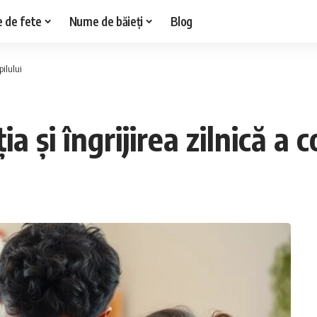
 de fete
Nume de băieți
Blog
pilului
a și îngrijirea zilnică a c