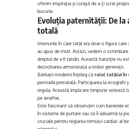
oferim inspirația și curajul de a-ți scrie prop
bucurie.
Evoluția paternității: De la
totală
Vremurile în care tatăl era doar o figură ca
au apus de mult. Astăzi, vedem o schimbare 
dreptul de a fi tandri. Această tranziție nu 
dezvoltarea armonioasă a noilor generații.
Bărbații moderni înțeleg că
rolul tatălui în 
perioada prenatală. Participarea la ecografii ș
regula. Această implicare timpurie setează t
pe ierarhie.
Este fascinant să observăm cum barierele em
în sisteme de purtare sau să îi adoarmă la pi
cruciale pentru reglarea ritmului cardiac al b
părintelui.