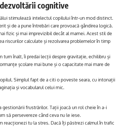
dezvoltării cognitive
tălui stimulează intelectul copilului într-un mod distinct.
erit și de a pune întrebări care provoacă gândirea logică.
i fizic și mai imprevizibil decât al mamei. Acest stil de
ea riscurilor calculate și rezolvarea problemelor în timp
turn înalt, îi predai lecții despre gravitație, echilibru și
performanțe școlare mai bune și o capacitate mai mare de
opilul. Simplul fapt de a citi o poveste seara, cu intonații
ginația și vocabularul celui mic.
gestionării frustrărilor. Tații joacă un rol cheie în a-i
cum să persevereze când ceva nu le iese.
m reacționezi tu la stres. Dacă îți păstrezi calmul în trafic