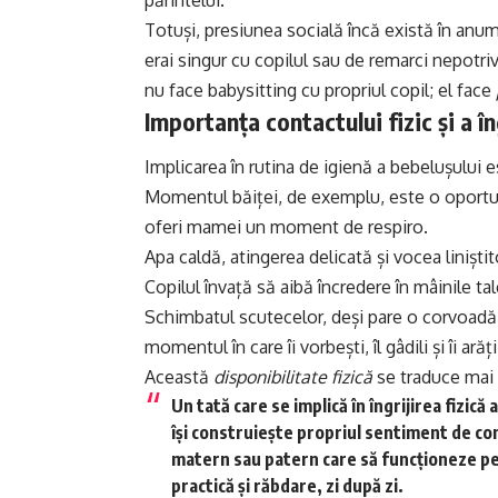
Totuși, presiunea socială încă există în anumi
erai singur cu copilul sau de remarci nepotriv
nu face babysitting cu propriul copil; el face
Importanța contactului fizic și a în
Implicarea în rutina de igienă a bebelușului 
Momentul băiței, de exemplu, este o oportuni
oferi mamei un moment de respiro.
Apa caldă, atingerea delicată și vocea linișt
Copilul învață să aibă încredere în mâinile tal
Schimbatul scutecelor, deși pare o corvoadă
momentul în care îi vorbești, îl gâdili și îi ar
Această
disponibilitate fizică
se traduce mai 
Un tată care se implică în îngrijirea fizică 
își construiește propriul sentiment de com
matern sau patern care să funcționeze pe p
practică și răbdare, zi după zi.