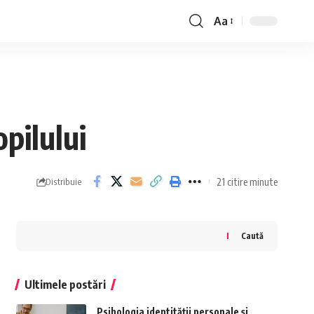
Aa
Font
Resizer
opilului
21 citire minute
Distribuie
Caută
Ultimele postări
Psihologia identității personale și