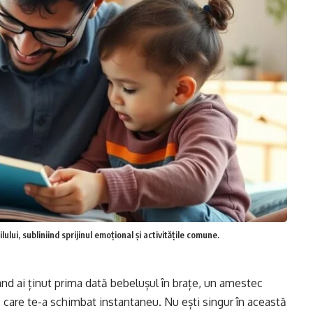
lului, subliniind sprijinul emoțional și activitățile comune.
ând ai ținut prima dată bebelușul în brațe, un amestec
șă care te-a schimbat instantaneu. Nu ești singur în această