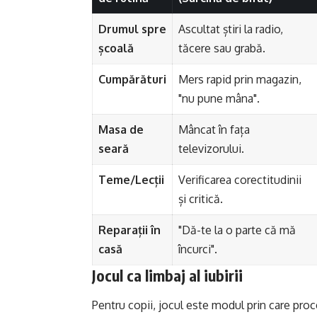
Drumul spre
Ascultat știri la radio,
școală
tăcere sau grabă.
Cumpărături
Mers rapid prin magazin,
"nu pune mâna".
Masa de
Mâncat în fața
seară
televizorului.
Teme/Lecții
Verificarea corectitudinii
și critică.
Reparații în
"Dă-te la o parte că mă
casă
încurci".
Jocul ca limbaj al iubirii
Pentru copii, jocul este modul prin care pro