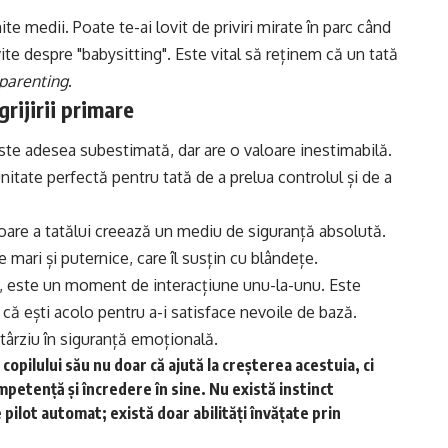
te medii. Poate te-ai lovit de priviri mirate în parc când
ite despre "babysitting". Este vital să reținem că un tată
parenting
.
grijirii primare
este adesea subestimată, dar are o valoare inestimabilă.
tate perfectă pentru tată de a prelua controlul și de a
itoare a tatălui creează un mediu de siguranță absolută.
e mari și puternice, care îl susțin cu blândețe.
, este un moment de interacțiune unu-la-unu. Este
ăți că ești acolo pentru a-i satisface nevoile de bază.
târziu în siguranță emoțională.
a copilului său nu doar că ajută la creșterea acestuia, ci
petență și încredere în sine. Nu există instinct
ilot automat; există doar abilități învățate prin