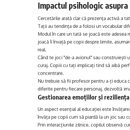
Impactul psihologic asupra 
Cercetările arată clar că prezența activă a ta
Tații au tendința de a folosi un vocabular dif
Modul în care un tată se joacă este adesea ma
joacă îi învață pe copii despre limite, asumar
real.
Când te joci "de-a avionul" sau construiești un 
curaj. Copiii cu tați implicați tind să aibă 
concentrare.
Nu trebuie să fii profesor pentru a-ți educa c
diferite pentru fiecare personaj, dezvoltă ima
Gestionarea emoțiilor și reziliența
Un aspect esențial al educației este învățarea 
învăța pe copii cum să piardă la un joc sau 
Prin interacțiunile zilnice, copilul observă cu