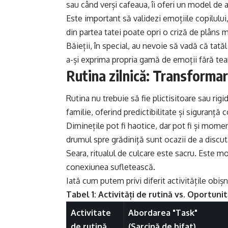
sau când verși cafeaua, îi oferi un model de
Este important să validezi emoțiile copilului,
din partea tatei poate opri o criză de plâns 
Băieții, în special, au nevoie să vadă că tatăl
a-și exprima propria gamă de emoții fără teama
Rutina zilnică: Transformar
Rutina nu trebuie să fie plictisitoare sau rig
familie, oferind predictibilitate și siguranță c
Diminețile pot fi haotice, dar pot fi și mome
drumul spre grădiniță sunt ocazii de a discuta
Seara, ritualul de culcare este sacru. Este m
conexiunea sufletească.
Iată cum putem privi diferit activitățile obișn
Tabel 1: Activități de rutină vs. Oportuni
Activitate
Abordarea "Task"
de rutină
(Sarcină de bifat)