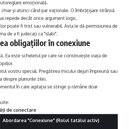
 autoreglare emoțională.
 chiar și atunci când par iraționale. O îmbrățișare strânsă
mai repede decât orice argument logic.
 lor poate fi trist sau vulnerabil. Asta le dă permisiunea de
 de a fi judecați ca "slabi".
ea obligațiilor în conexiune
idă. Ea este scheletul pe care se construiește viața de
opiilor.
ntul vostru special. Pregătirea micului dejun împreună sau
 despre planurile zilei.
omentul în care agitația se stinge și rămâne doar
uite:
tăți de conectare
Abordarea "Conexiune" (Rolul tatălui activ)