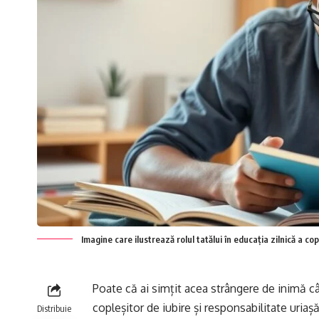
Imagine care ilustrează rolul tatălui în educația zilnică a copi
Poate că ai simțit acea strângere de inimă c
copleșitor de iubire și responsabilitate uria
Distribuie