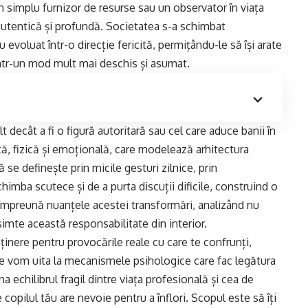
un simplu furnizor de resurse sau un observator în viața
 autentică și profundă. Societatea s-a schimbat
 evoluat într-o direcție fericită, permițându-le să își arate
 într-un mod mult mai deschis și asumat.
t decât a fi o figură autoritară sau cel care aduce banii în
ă, fizică și emoțională, care modelează arhitectura
 se definește prin micile gesturi zilnice, prin
chimba scutece și de a purta discuții dificile, construind o
 împreună nuanțele acestei transformări, analizând nu
simte această responsabilitate din interior.
ținere pentru provocările reale cu care te confrunți,
Ne vom uita la mecanismele psihologice care fac legătura
a echilibrul fragil dintre viața profesională și cea de
 copilul tău are nevoie pentru a înflori. Scopul este să îți