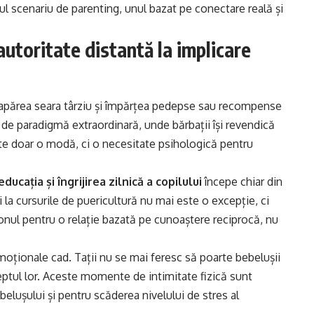
riul scenariu de parenting, unul bazat pe conectare reală și
 autoritate distantă la implicare
re apărea seara târziu și împărțea pedepse sau recompense
de paradigmă extraordinară, unde bărbații își revendică
este doar o modă, ci o necesitate psihologică pentru
educația și îngrijirea zilnică a copilului
începe chiar din
i la cursurile de puericultură nu mai este o excepție, ci
onul pentru o relație bazată pe cunoaștere reciprocă, nu
oționale cad. Tații nu se mai feresc să poarte bebelușii
eptul lor. Aceste momente de intimitate fizică sunt
ebelușului și pentru scăderea nivelului de stres al