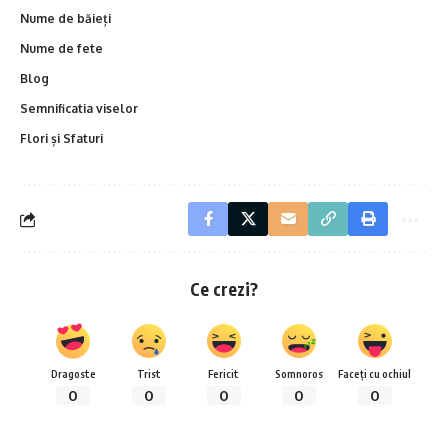
Nume de băieți
Nume de fete
Blog
Semnificatia viselor
Flori și Sfaturi
Ce crezi?
Dragoste
Trist
Fericit
Somnoros
Faceți cu ochiul
0
0
0
0
0