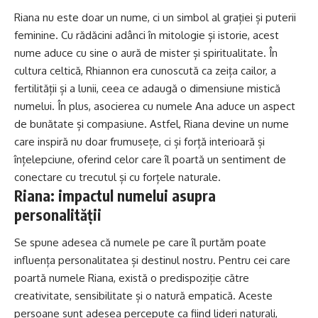
Riana nu este doar un nume, ci un simbol al grației și puterii
feminine. Cu rădăcini adânci în mitologie și istorie, acest
nume aduce cu sine o aură de mister și spiritualitate. În
cultura celtică, Rhiannon era cunoscută ca zeița cailor, a
fertilității și a lunii, ceea ce adaugă o dimensiune mistică
numelui. În plus, asocierea cu numele Ana aduce un aspect
de bunătate și compasiune. Astfel, Riana devine un nume
care inspiră nu doar frumusețe, ci și forță interioară și
înțelepciune, oferind celor care îl poartă un sentiment de
conectare cu trecutul și cu forțele naturale.
Riana: impactul numelui asupra
personalității
Se spune adesea că numele pe care îl purtăm poate
influența personalitatea și destinul nostru. Pentru cei care
poartă numele Riana, există o predispoziție către
creativitate, sensibilitate și o natură empatică. Aceste
persoane sunt adesea percepute ca fiind lideri naturali,