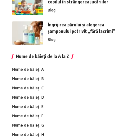
copilul în strângerea jucăriilor
Blog
Îngrijirea părului și alegerea
șamponului potrivit „fără lacrimi”
Blog
Nume de băieți de la A la Z
Nume de băieți A
Nume de băieți B
Nume de băieți C
Nume de băieți D
Nume de băieți E
Nume de băieți F
Nume de băieți G
Nume de băieți H