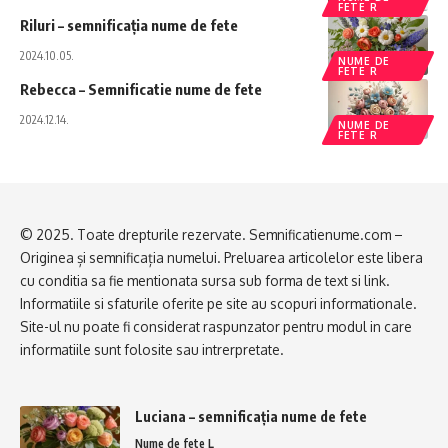
FETE R
Riluri – semnificația nume de fete
2024.10.05.
NUME DE
FETE R
Rebecca – Semnificatie nume de fete
2024.12.14.
NUME DE
FETE R
© 2025. Toate drepturile rezervate. Semnificatienume.com –
Originea și semnificația numelui. Preluarea articolelor este libera
cu conditia sa fie mentionata sursa sub forma de text si link.
Informatiile si sfaturile oferite pe site au scopuri informationale.
Site-ul nu poate fi considerat raspunzator pentru modul in care
informatiile sunt folosite sau intrerpretate.
Luciana – semnificația nume de fete
Nume de fete L