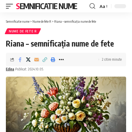
SEMNIFICATIE NUME
Aa
Font
Resizer
Semnificatie nume
>
Nume de fete R
>
Riana – semnificația nume de fete
NUME DE FETE R
Riana – semnificația nume de fete
2 citire minute
Edina
Publicat: 2024.10.05.