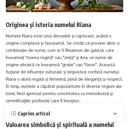
Originea și istoria numelui Riana
Numele Riana este unul deosebit și captivant, având o
origine complexă și fascinantă. Se crede că provine dintr-o
combinație de nume, cum ar fi Rhiannon din galeză, care
înseamnă "marea regină" sau "zeița" și
Ana
, un nume de
origine ebraică ce înseamnă "grație" sau "favor". Această
fuziune de influențe culturale și lingvistice conferă numelui
Riana o alură regală și feminină, plină de eleganță și respect.
În timp, numele a căpătat popularitate în diverse regiuni ale
lumii, fiind apreciat pentru sonoritatea sa melodioasă și
semnificațiile profunde care îl însoțesc.
Cuprins articol
Valoarea simbolică și spirituală a numelui