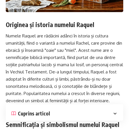
Originea și istoria numelui Raquel
Numele Raquel are rădăcini adânci în istoria și cultura
umanității, fiind o variantă a numelui Rachel, care provine din
ebraică și înseamnă "oaie" sau "miel". Acest nume are o
semnificație biblică importantă, fiind purtat de una dintre
soțiile patriarhului
Iacob
și mama lui
Iosif
, un personaj central
în Vechiul Testament. De-a lungul timpului, Raquel a fost
adoptat în diferite culturi și limbi, păstrându-și nu doar
sonoritatea melodioasă, ci și conotațiile de blândețe și
puritate. Popularitatea numelui a crescut în diverse regiuni,
devenind un simbol al feminității și al forței interioare.
Cuprins articol
Semnificația și simbolismul numelui Raquel