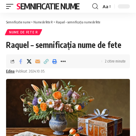
SEMNIFICATIE NUME
Aa
Font
Resizer
Semnificatie nume
>
Nume de fete R
>
Raquel – semnificația nume de fete
NUME DE FETE R
Raquel – semnificația nume de fete
2 citire minute
Edina
Publicat: 2024.10.05.