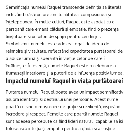
Semnificația numelui Raquel transcende definiția sa literală,
incluzând trăsături precum loialitatea, compasiunea și
înțelepciunea. În multe culturi, Raquel este asociat cu o
persoană care emană căldură și empatie, fiind o prezență
liniștitoare și un pilon de sprijin pentru cei din jur.
Simbolismul numelui este adesea legat de ideea de
reînnoire și vitalitate, reflectând capacitatea purtătoarei de
a aduce lumină și speranță în viețile celor pe care îi
întâlnește. În esență, numele Raquel este o celebrare a
frumuseții interioare și a puterii de a influența pozitiv lumea.
Impactul numelui Raquel în viața purtătoarei
Purtarea numelui Raquel poate avea un impact semnificativ
asupra identității și destinului unei persoane. Acest nume
poartă cu sine o moștenire de grație și reziliență, inspirând
încredere și respect. Femeile care poartă numele Raquel
sunt adesea percepute ca fiind lideri naturali, capabile să își
folosească intuiția și empatia pentru a ghida și a susține