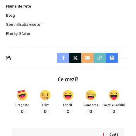
Nume de fete
Blog
Semnificatia viselor
Flori și Sfaturi
Ce crezi?
Dragoste
Trist
Fericit
Somnoros
Faceți cu ochiul
0
0
0
0
0
Caută