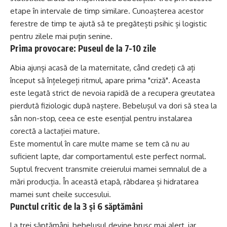
etape în intervale de timp similare. Cunoașterea acestor
ferestre de timp te ajută să te pregătești psihic și logistic
pentru zilele mai puțin senine.
Prima provocare: Puseul de la 7-10 zile
Abia ajunși acasă de la maternitate, când credeți că ați
început să înțelegeți ritmul, apare prima "criză". Aceasta
este legată strict de nevoia rapidă de a recupera greutatea
pierdută fiziologic după naștere. Bebelușul va dori să stea la
sân non-stop, ceea ce este esențial pentru instalarea
corectă a lactației mature.
Este momentul în care multe mame se tem că nu au
suficient lapte, dar comportamentul este perfect normal.
Suptul frecvent transmite creierului mamei semnalul de a
mări producția. În această etapă, răbdarea și hidratarea
mamei sunt cheile succesului.
Punctul critic de la 3 și 6 săptămâni
La trei săptămâni, bebelușul devine brusc mai alert, iar