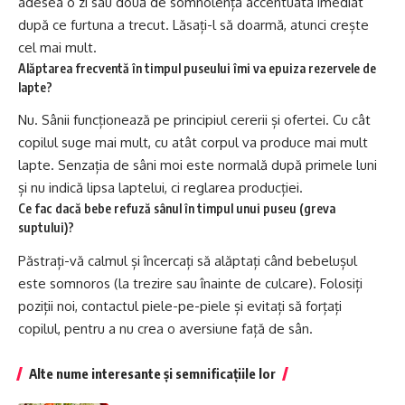
adesea o zi sau două de somnolență accentuată imediat
după ce furtuna a trecut. Lăsați-l să doarmă, atunci crește
cel mai mult.
Alăptarea frecventă în timpul puseului îmi va epuiza rezervele de
lapte?
Nu. Sânii funcționează pe principiul cererii și ofertei. Cu cât
copilul suge mai mult, cu atât corpul va produce mai mult
lapte. Senzația de sâni moi este normală după primele luni
și nu indică lipsa laptelui, ci reglarea producției.
Ce fac dacă bebe refuză sânul în timpul unui puseu (greva
suptului)?
Păstrați-vă calmul și încercați să alăptați când bebelușul
este somnoros (la trezire sau înainte de culcare). Folosiți
poziții noi, contactul piele-pe-piele și evitați să forțați
copilul, pentru a nu crea o aversiune față de sân.
Alte nume interesante și semnificațiile lor