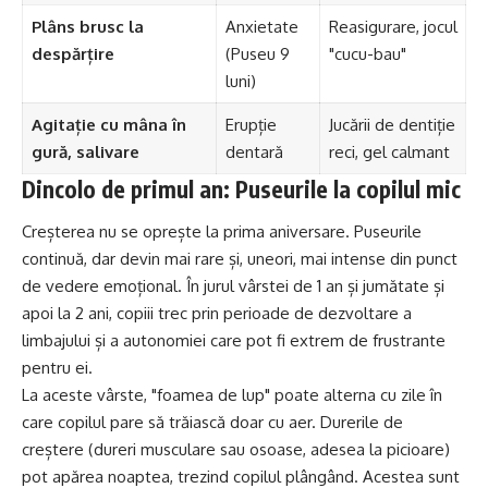
Plâns brusc la
Anxietate
Reasigurare, jocul
despărțire
(Puseu 9
"cucu-bau"
luni)
Agitație cu mâna în
Erupție
Jucării de dentiție
gură, salivare
dentară
reci, gel calmant
Dincolo de primul an: Puseurile la copilul mic
Creșterea nu se oprește la prima aniversare. Puseurile
continuă, dar devin mai rare și, uneori, mai intense din punct
de vedere emoțional. În jurul vârstei de 1 an și jumătate și
apoi la 2 ani, copiii trec prin perioade de dezvoltare a
limbajului și a autonomiei care pot fi extrem de frustrante
pentru ei.
La aceste vârste, "foamea de lup" poate alterna cu zile în
care copilul pare să trăiască doar cu aer. Durerile de
creștere (dureri musculare sau osoase, adesea la picioare)
pot apărea noaptea, trezind copilul plângând. Acestea sunt