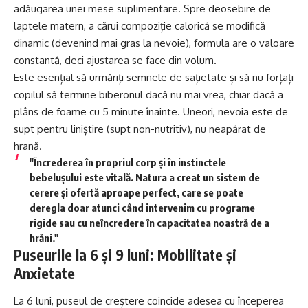
adăugarea unei mese suplimentare. Spre deosebire de
laptele matern, a cărui compoziție calorică se modifică
dinamic (devenind mai gras la nevoie), formula are o valoare
constantă, deci ajustarea se face din volum.
Este esențial să urmăriți semnele de sațietate și să nu forțați
copilul să termine biberonul dacă nu mai vrea, chiar dacă a
plâns de foame cu 5 minute înainte. Uneori, nevoia este de
supt pentru liniștire (supt non-nutritiv), nu neapărat de
hrană.
"Încrederea în propriul corp și în instinctele
bebelușului este vitală. Natura a creat un sistem de
cerere și ofertă aproape perfect, care se poate
deregla doar atunci când intervenim cu programe
rigide sau cu neîncredere în capacitatea noastră de a
hrăni."
Puseurile la 6 și 9 luni: Mobilitate și
Anxietate
La 6 luni, puseul de creștere coincide adesea cu începerea