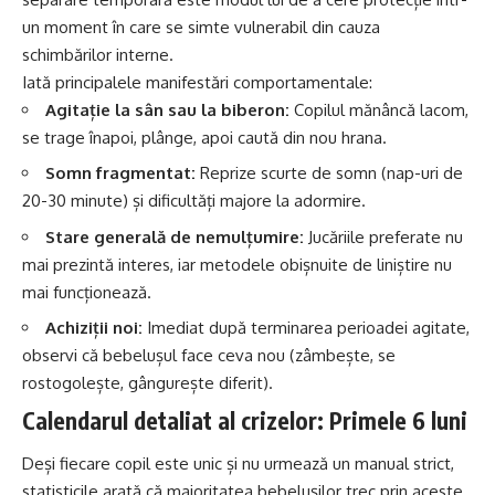
un moment în care se simte vulnerabil din cauza
schimbărilor interne.
Iată principalele manifestări comportamentale:
Agitație la sân sau la biberon:
Copilul mănâncă lacom,
se trage înapoi, plânge, apoi caută din nou hrana.
Somn fragmentat:
Reprize scurte de somn (nap-uri de
20-30 minute) și dificultăți majore la adormire.
Stare generală de nemulțumire:
Jucăriile preferate nu
mai prezintă interes, iar metodele obișnuite de liniștire nu
mai funcționează.
Achiziții noi:
Imediat după terminarea perioadei agitate,
observi că bebelușul face ceva nou (zâmbește, se
rostogolește, gângurește diferit).
Calendarul detaliat al crizelor: Primele 6 luni
Deși fiecare copil este unic și nu urmează un manual strict,
statisticile arată că majoritatea bebelușilor trec prin aceste