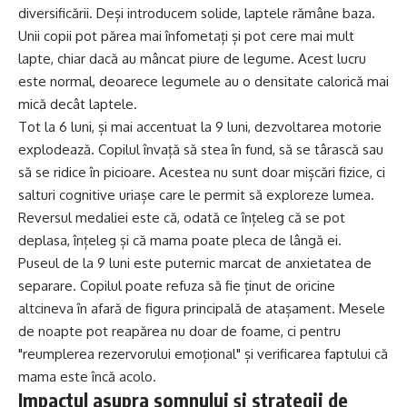
diversificării. Deși introducem solide, laptele rămâne baza.
Unii copii pot părea mai înfometați și pot cere mai mult
lapte, chiar dacă au mâncat piure de legume. Acest lucru
este normal, deoarece legumele au o densitate calorică mai
mică decât laptele.
Tot la 6 luni, și mai accentuat la 9 luni, dezvoltarea motorie
explodează. Copilul învață să stea în fund, să se târască sau
să se ridice în picioare. Acestea nu sunt doar mișcări fizice, ci
salturi cognitive uriașe care le permit să exploreze lumea.
Reversul medaliei este că, odată ce înțeleg că se pot
deplasa, înțeleg și că mama poate pleca de lângă ei.
Puseul de la 9 luni este puternic marcat de anxietatea de
separare. Copilul poate refuza să fie ținut de oricine
altcineva în afară de figura principală de atașament. Mesele
de noapte pot reapărea nu doar de foame, ci pentru
"reumplerea rezervorului emoțional" și verificarea faptului că
mama este încă acolo.
Impactul asupra somnului și strategii de