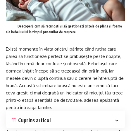
Descoperă cum să recunoști și să gestionezi crizele de plâns și foame
ale bebelușului în timpul puseurilor de creștere.
Există momente în viața oricărui părinte când rutina care
părea să funcționeze perfect se prăbușește peste noapte,
lăsând în urmă doar confuzie și oboseală. Bebelușul care
dormea liniștit începe să se trezească din oră în oră, iar
mesele devin o luptă continuă sau o cerere neîntreruptă de
hrană. Această schimbare bruscă nu este un semn că faci
ceva greșit, ci mai degrabă un indicator că micuțul tău trece
printr-o etapă esențială de dezvoltare, adesea epuizantă
pentru întreaga familie.
Cuprins articol