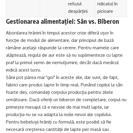
refuzul
ridicatul în
despărțirii
picioare
Gestionarea alimentației: Sân vs. Biberon
Abordarea hrănirii în timpul acestor crize diferă ușor în
funcție de modul de alimentare, dar principiul de bază
rămâne același: răspunde la cerere. Pentru mamele care
alăptează, regula de aur este să nu suplimenteze cu lapte
praf la primul semn de nemulțumire, decât dacă medicul
indică acest lucru.
Sânii pot părea mai "goi" în aceste zile, dar sunt, de fapt,
fabrici care produc lapte în timp real. Punând copilul la sân
foarte des, comandați corpului producția pentru zilele
următoare. Dacă oferiți un biberon de completare, corpul nu
primește mesajul că e nevoie de mai mult lapte, iar
producția nu se va adapta la noile nevoi ale copilului.
Pentru bebelușii hrăniți cu formulă, este posibil să fie
necesară creșterea cantității de lapte per masă sau