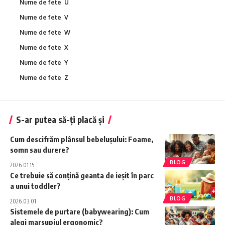
Nume de fete U
Nume de fete V
Nume de fete W
Nume de fete X
Nume de fete Y
Nume de fete Z
S-ar putea să-ți placă și
Cum descifrăm plânsul bebelușului: Foame,
somn sau durere?
BLOG
2026.01.15.
Ce trebuie să conțină geanta de ieșit în parc
a unui toddler?
BLOG
2026.03.01.
Sistemele de purtare (babywearing): Cum
alegi marsupiul ergonomic?