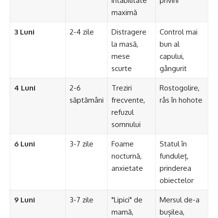
iritabilitate
privirii
maximă
3 Luni
2-4 zile
Distragere
Control mai
la masă,
bun al
mese
capului,
scurte
gângurit
4 Luni
2-6
Treziri
Rostogolire,
săptămâni
frecvente,
râs în hohote
refuzul
somnului
6 Luni
3-7 zile
Foame
Statul în
nocturnă,
funduleț,
anxietate
prinderea
obiectelor
9 Luni
3-7 zile
"Lipici" de
Mersul de-a
mamă,
bușilea,