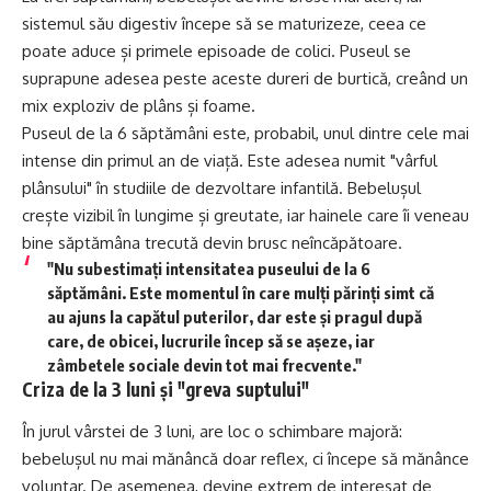
sistemul său digestiv începe să se maturizeze, ceea ce
poate aduce și primele episoade de colici. Puseul se
suprapune adesea peste aceste dureri de burtică, creând un
mix exploziv de plâns și foame.
Puseul de la 6 săptămâni este, probabil, unul dintre cele mai
intense din primul an de viață. Este adesea numit "vârful
plânsului" în studiile de dezvoltare infantilă. Bebelușul
crește vizibil în lungime și greutate, iar hainele care îi veneau
bine săptămâna trecută devin brusc neîncăpătoare.
"Nu subestimați intensitatea puseului de la 6
săptămâni. Este momentul în care mulți părinți simt că
au ajuns la capătul puterilor, dar este și pragul după
care, de obicei, lucrurile încep să se așeze, iar
zâmbetele sociale devin tot mai frecvente."
Criza de la 3 luni și "greva suptului"
În jurul vârstei de 3 luni, are loc o schimbare majoră:
bebelușul nu mai mănâncă doar reflex, ci începe să mănânce
voluntar. De asemenea, devine extrem de interesat de