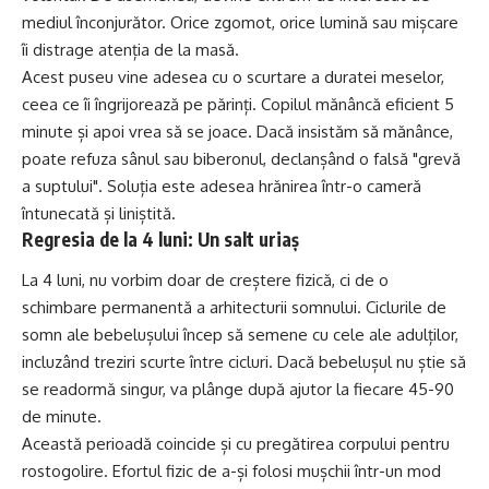
mediul înconjurător. Orice zgomot, orice lumină sau mișcare
îi distrage atenția de la masă.
Acest puseu vine adesea cu o scurtare a duratei meselor,
ceea ce îi îngrijorează pe părinți. Copilul mănâncă eficient 5
minute și apoi vrea să se joace. Dacă insistăm să mănânce,
poate refuza sânul sau biberonul, declanșând o falsă "grevă
a suptului". Soluția este adesea hrănirea într-o cameră
întunecată și liniștită.
Regresia de la 4 luni: Un salt uriaș
La 4 luni, nu vorbim doar de creștere fizică, ci de o
schimbare permanentă a arhitecturii somnului. Ciclurile de
somn ale bebelușului încep să semene cu cele ale adulților,
incluzând treziri scurte între cicluri. Dacă bebelușul nu știe să
se readormă singur, va plânge după ajutor la fiecare 45-90
de minute.
Această perioadă coincide și cu pregătirea corpului pentru
rostogolire. Efortul fizic de a-și folosi mușchii într-un mod