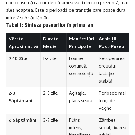
nou consumă calorii, deci foamea va fi din nou prezentă, mai
ales noaptea. Este o perioadă de tranziție care poate dura
între 2 și 6 săptămâni.
Tabel 1: Sinteza puseurilor în primul an
Vârsta
Durata
Manifestări
Achiziții
Aproximativă
Medie
Principale
Post-Puseu
7-10 Zile
1-2 zile
Foame
Recuperarea
continuă,
greutății,
somnolență
lactație
stabilă
2-3
2-3 zile
Agitație,
Perioade mai
Săptămâni
plâns seara
lungi de
veghe
6 Săptămâni
3-7 zile
Plâns
Zâmbet
intens,
social, fixarea