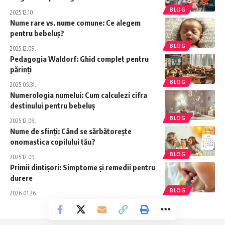
BLOG
2025.12.10.
Nume rare vs. nume comune: Ce alegem
pentru bebeluș?
BLOG
2025.12.09.
Pedagogia Waldorf: Ghid complet pentru
părinți
BLOG
2025.05.31.
Numerologia numelui: Cum calculezi cifra
destinului pentru bebeluș
BLOG
2025.12.09.
Nume de sfinți: Când se sărbătorește
onomastica copilului tău?
BLOG
2025.12.09.
Primii dintișori: Simptome și remedii pentru
durere
BLOG
2026.01.26.