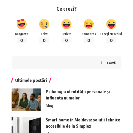
Ce crezi?
Dragoste
Trist
Fericit
Somnoros
Faceți cu ochiul
0
0
0
0
0
Caută
Ultimele postări
Psihologia identității personale și
influența numelor
Blog
Smart home în Moldova: soluții tehnice
accesibile de la Simplex