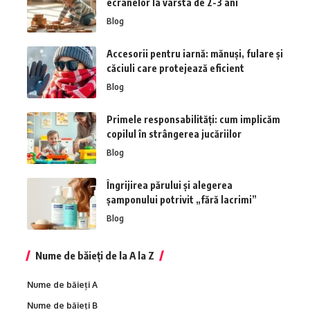
ecranelor la vârsta de 2-3 ani
Blog
Accesorii pentru iarnă: mănuși, fulare și
căciuli care protejează eficient
Blog
Primele responsabilități: cum implicăm
copilul în strângerea jucăriilor
Blog
Îngrijirea părului și alegerea
șamponului potrivit „fără lacrimi”
Blog
Nume de băieți de la A la Z
Nume de băieți A
Nume de băieți B