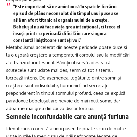
"Este important să ne amintim că în spatele fiecărui
episod de plâns neconsolat din timpul unui puseu se
află un efort titanic al organismului de a crește.
Bebelușul nu vă face viața grea intenționat, ci trece el
însuși printr-o perioadă dificilă în care singura
constantă liniștitoare sunteți voi."
Metabolismul accelerat din aceste perioade poate duce și
la o ușoară creștere a temperaturii corpului sau la modificări
ale tranzitului intestinal. Părinții observă adesea că
scutecele sunt udate mai des, semn că tot sistemul
lucrează intens. De asemenea, legăturile dintre somn și
creștere sunt indisolubile, hormonii fiind secretați
preponderent în timpul somnului profund, ceea ce explică
paradoxul: bebelușul are nevoie de mai mult somn, dar
adoarme mai greu din cauza disconfortului.
Semnele inconfundabile care anunță furtuna
Identificarea corectă a unui puseu te poate scuti de multe
vizite inutile la medic sau de griji nefondate legate de