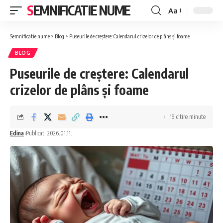
SEMNIFICATIE NUME
Aa
Font
Resizer
Semnificatie nume
>
Blog
>
Puseurile de creștere: Calendarul crizelor de plâns și foame
BLOG
Puseurile de creștere: Calendarul
crizelor de plâns și foame
19 citire minute
Edina
Publicat: 2026.01.11.