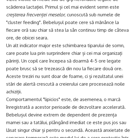
scăderea lactației. Primul și cel mai evident semn este
creșterea frecvenței meselor
, cunoscută sub numele de
"cluster feeding". Bebelușul poate cere să mănânce la
fiecare oră sau chiar să stea la sân continuu timp de câteva
ore, de obicei seara.
Un alt indicator major este schimbarea tiparului de somn,
care poate lua prin surprindere chiar și cei mai organizați
părinți. Un copil care începea să doarmă 4-5 ore legate
poate brusc să se trezească din nou la fiecare două ore.
Aceste treziri nu sunt doar de foame, ci și rezultatul unei
stări de alertă crescută a creierului care procesează noile
achiziții.
Comportamentul "lipicios" este, de asemenea, o marcă
înregistrată a acestor perioade de dezvoltare accelerată.
Bebelușul devine extrem de dependent de prezența
mamei sau a tatălui, plângând imediat ce este pus jos sau
lăsat singur chiar și pentru o secundă. Această anxietate de
separare temporară este modul lui de a cere protecție într-