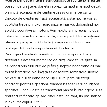
Aceste perioade intense sunt cunoscute sub denumirea de
puseuri de creștere, dar ele reprezintă mult mai mult decât
o simplă acumulare de centimetri sau grame pe cântar.
Dincolo de creșterea fizică accelerată, sistemul nervos al
copilului trece printr-o reorganizare masivă, dobândind noi
abilități cognitive și motorii. Vom explora împreună nu doar
calendarul acestor evenimente, ci și impactul lor emoțional,
oferind o perspectivă holistică asupra modului în care
biologia dictează comportamentul celui mic.
Parcurgând rândurile următoare, vei descoperi o hartă
detaliată a acestor momente de criză, care te va ajuta să
navighezi prin furtunile de plâns și nopțile nedormite cu mai
multă încredere. Vei învăța să descifrezi semnalele subtile
pe care ți le transmite bebelușul și vei primi strategii
concrete pentru a gestiona foamea insaciabilă și neliniștea
specifică. Scopul este să transformi panica în înțelegere și să
realizezi că fiecare episod dificil este, de fapt, un pas înainte
în evoluția copilului tău.