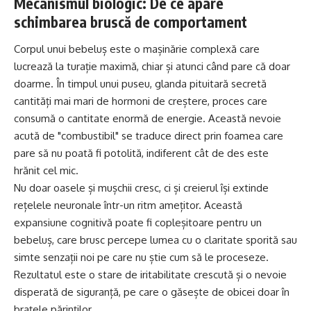
Mecanismul biologic: De ce apare
schimbarea bruscă de comportament
Corpul unui bebeluș este o mașinărie complexă care
lucrează la turație maximă, chiar și atunci când pare că doar
doarme. În timpul unui puseu, glanda pituitară secretă
cantități mai mari de hormoni de creștere, proces care
consumă o cantitate enormă de energie. Această nevoie
acută de "combustibil" se traduce direct prin foamea care
pare să nu poată fi potolită, indiferent cât de des este
hrănit cel mic.
Nu doar oasele și mușchii cresc, ci și creierul își extinde
rețelele neuronale într-un ritm amețitor. Această
expansiune cognitivă poate fi copleșitoare pentru un
bebeluș, care brusc percepe lumea cu o claritate sporită sau
simte senzații noi pe care nu știe cum să le proceseze.
Rezultatul este o stare de iritabilitate crescută și o nevoie
disperată de siguranță, pe care o găsește de obicei doar în
brațele părinților.