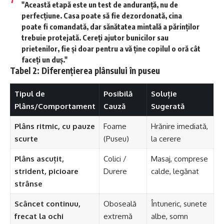
"Această etapă este un test de anduranță, nu de
perfecțiune. Casa poate să fie dezordonată, cina
poate fi comandată, dar sănătatea mintală a părinților
trebuie protejată. Cereți ajutor bunicilor sau
prietenilor, fie și doar pentru a vă ține copilul o oră cât
faceți un duș."
Tabel 2: Diferențierea plânsului în puseu
Tipul de
Posibilă
Soluție
Plâns/Comportament
Cauză
Sugerată
Plâns ritmic, cu pauze
Foame
Hrănire imediată,
scurte
(Puseu)
la cerere
Plâns ascuțit,
Colici /
Masaj, comprese
strident, picioare
Durere
calde, legănat
strânse
Scâncet continuu,
Oboseală
Întuneric, sunete
frecat la ochi
extremă
albe, somn