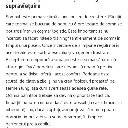
supraviețuire
Somnul este prima victimă a unui puseu de creștere. Părinții
care tocmai se bucurau de nopți cu 6 ore legate de somn se
pot trezi într-un coșmar logistic. Este important să nu
încercați să faceți "sleep training" (antrenament de somn) în
timpul unui puseu. Orice încercare de a impune reguli noi în
aceste zile este sortită eșecului și va genera frustrare.
Acceptarea temporară a situației este cea mai sănătoasă
strategie. Dacă bebelușul are nevoie să doarmă pe tine
pentru a se liniști, oferă-i acest confort. Perioada este
scurtă, de câteva zile, și nu va crea "obiceiuri proaste" pe
termen lung, așa cum avertizează adesea gurile rele.
Odihna părinților trebuie să devină o prioritate tactică.
Împărțiți noaptea în ture dacă este posibil (în cazul hrănirii cu
biberonul) sau, dacă alăptați, asigurați-vă că mama poate
dormi în timpul zilei sau seara devreme, în timp ce
partenerul preia copilul.