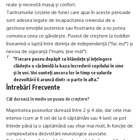
reale și necesită masaj și confort.
Tantrumurile (crizele de furie) care apar în aceste perioade
sunt adesea legate de incapacitatea creierului de a
gestiona emoțiile puternice sau frustrarea de a nu putea
comunica ceea ce gândește. Puseul de creștere la toddler
înseamnă o luptă între dorința de independență ("fac eu!") și
nevoia de siguranță ("mami, ține-mă!").
"Fiecare puseu depășit cu blândețe și înțelegere
clădește o cărămidă la baza încrederii copilului în sine
și în voi. Voi sunteți ancora lor în timp ce valurile
dezvoltării îi aruncă dintr-o parte în alta."
Întrebări Frecvente
Cât durează în medie un puseu de creștere?
Majoritatea puseurilor durează între 2 și 4 zile, dar cele mai
intense (cum ar fi cel de la 6 săptămâni sau 4 luni) se pot
întinde până la o săptămână sau chiar mai mult, în funcție de
complexitatea dezvoltării neurologice asociate.