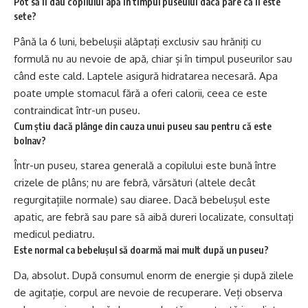
Pot să îi dau copilului apă în timpul puseului dacă pare că îi este
sete?
Până la 6 luni, bebelușii alăptați exclusiv sau hrăniți cu
formulă nu au nevoie de apă, chiar și în timpul puseurilor sau
când este cald. Laptele asigură hidratarea necesară. Apa
poate umple stomacul fără a oferi calorii, ceea ce este
contraindicat într-un puseu.
Cum știu dacă plânge din cauza unui puseu sau pentru că este
bolnav?
Într-un puseu, starea generală a copilului este bună între
crizele de plâns; nu are febră, vărsături (altele decât
regurgitațiile normale) sau diaree. Dacă bebelușul este
apatic, are febră sau pare să aibă dureri localizate, consultați
medicul pediatru.
Este normal ca bebelușul să doarmă mai mult după un puseu?
Da, absolut. După consumul enorm de energie și după zilele
de agitație, corpul are nevoie de recuperare. Veți observa