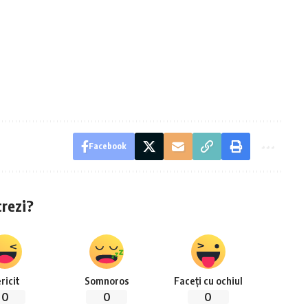
Facebook
crezi?
ricit
Somnoros
Faceți cu ochiul
0
0
0