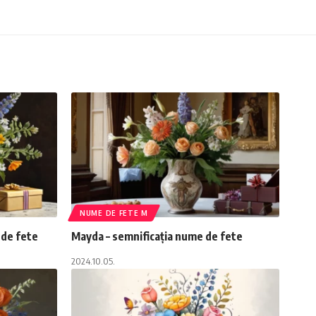
NUME DE FETE M
 de fete
Mayda – semnificația nume de fete
2024.10.05.