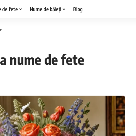
 de fete
Nume de băieți
Blog
te
ia nume de fete