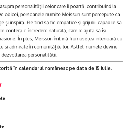
pra personalității celor care îl poartă, contribuind la
 De obicei, persoanele numite Meissun sunt percepute ca
 și inspiră. Ele tind să fie empatice și grijulii, capabile să
e conferă o încredere naturală, care le ajută să își
pasiune. În plus, Meissun îmbină frumusețea interioară cu
te și admirate în comunitățile lor. Astfel, numele devine
u dezvoltarea personalității.
rită în calendarul românesc pe data de 15 iulie.
ete
ete