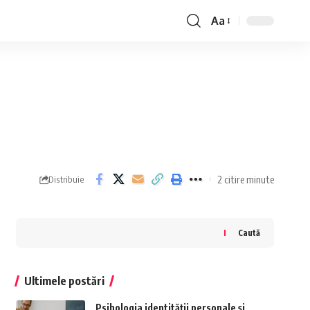
Aa
Font
Resizer
2 citire minute
Distribuie
Caută
Ultimele postări
Psihologia identității personale și