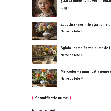
Știai că unele nume vechi român
Blog
Evdochia – semnificația nume d
Nume de fete E
Aglaia – semnificația nume de f
Nume de fete A
Mercedes – semnificația nume 
Nume de fete M
Semnificatie nume
Nume de băieți