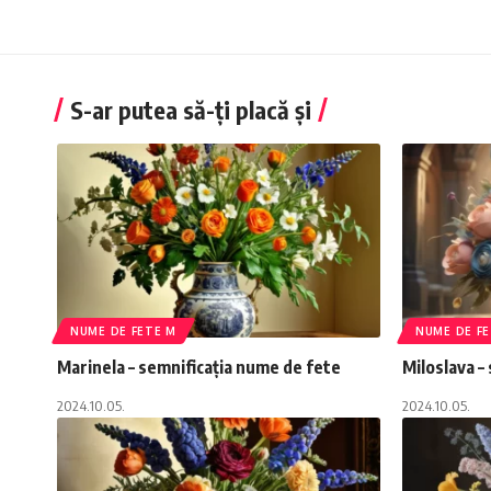
S-ar putea să-ți placă și
NUME DE FETE M
NUME DE F
Marinela – semnificația nume de fete
Miloslava –
2024.10.05.
2024.10.05.