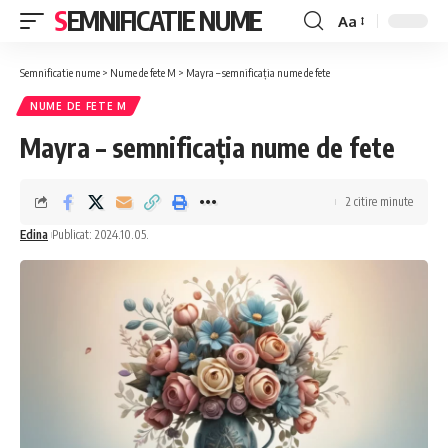
SEMNIFICATIE NUME
Aa
Font
Resizer
Semnificatie nume
>
Nume de fete M
>
Mayra – semnificația nume de fete
NUME DE FETE M
Mayra – semnificația nume de fete
2 citire minute
Edina
Publicat: 2024.10.05.