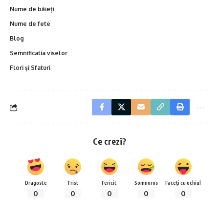
Nume de băieți
Nume de fete
Blog
Semnificatia viselor
Flori și Sfaturi
Ce crezi?
Dragoste
Trist
Fericit
Somnoros
Faceți cu ochiul
0
0
0
0
0