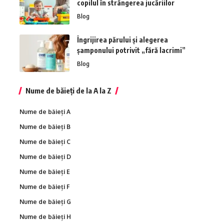
copilul în strângerea jucăriilor
Blog
Îngrijirea părului și alegerea
șamponului potrivit „fără lacrimi”
Blog
Nume de băieți de la A la Z
Nume de băieți A
Nume de băieți B
Nume de băieți C
Nume de băieți D
Nume de băieți E
Nume de băieți F
Nume de băieți G
Nume de băieți H