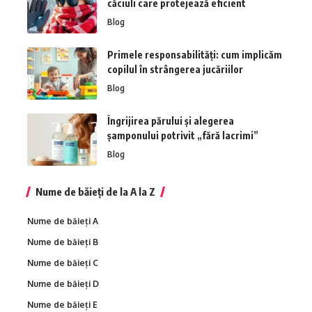
căciuli care protejează eficient
Blog
Primele responsabilități: cum implicăm
copilul în strângerea jucăriilor
Blog
Îngrijirea părului și alegerea
șamponului potrivit „fără lacrimi”
Blog
Nume de băieți de la A la Z
Nume de băieți A
Nume de băieți B
Nume de băieți C
Nume de băieți D
Nume de băieți E