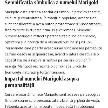
Semnificația simbolică a numelui Marigold
Marigold este adesea asociat cu simboluri precum soarele,
căldura și creativitatea. În tradițiile populare, aceste
flori
sunt considerate a avea puteri protectoare și vindecătoare,
fiind folosite în diverse ritualuri și ceremonii. Simbolic,
numele Marigold reflectă personalități pline de energie,
optimism și o dorință de a răspândi bucurie în jurul lor.
Persoanele care poartă acest nume sunt adesea percepute
ca fiind deschise și generoase, având o latură creativă și o
capacitate de a inspira și motiva pe cei din jurul lor. În
esență, Marigold reprezintă o combinație unică de
frumusețe naturală și forță interioară.
Impactul numelui Marigold asupra
personalității
Cei care poartă numele Marigold sunt adesea percepuți ca
fiind persoane cu o personalitate vibrantă și plină de viață.
Influența acestui nume poate fi observată în atitudinea