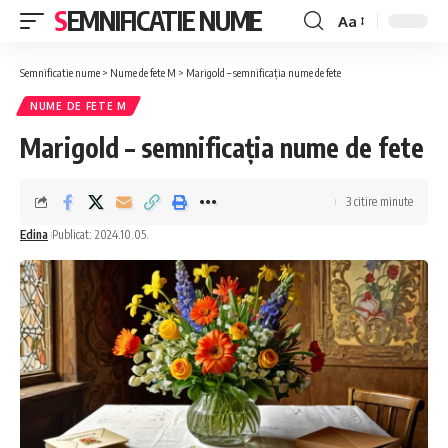
SEMNIFICATIE NUME
Aa
Font
Resizer
Semnificatie nume
>
Nume de fete M
>
Marigold – semnificația nume de fete
NUME DE FETE M
Marigold – semnificația nume de fete
3 citire minute
Edina
Publicat: 2024.10.05.