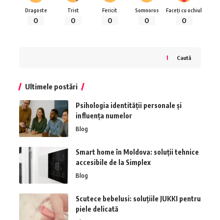
Dragoste
Trist
Fericit
Somnoros
Faceți cu ochiul
0
0
0
0
0
Caută
Ultimele postări
Psihologia identității personale și
influența numelor
Blog
Smart home în Moldova: soluții tehnice
accesibile de la Simplex
Blog
Scutece bebelusi: soluțiile JUKKI pentru
piele delicată