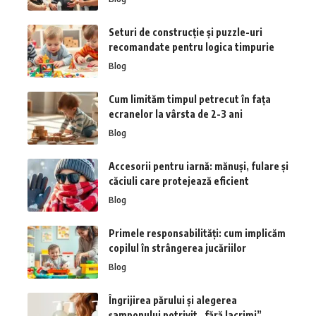
Seturi de construcție și puzzle-uri
recomandate pentru logica timpurie
Blog
Cum limităm timpul petrecut în fața
ecranelor la vârsta de 2-3 ani
Blog
Accesorii pentru iarnă: mănuși, fulare și
căciuli care protejează eficient
Blog
Primele responsabilități: cum implicăm
copilul în strângerea jucăriilor
Blog
Îngrijirea părului și alegerea
șamponului potrivit „fără lacrimi”