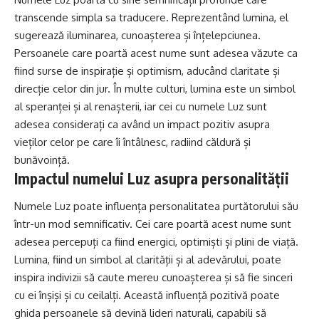
transcende simpla sa traducere. Reprezentând lumina, el
sugerează iluminarea, cunoașterea și înțelepciunea.
Persoanele care poartă acest nume sunt adesea văzute ca
fiind surse de inspirație și optimism, aducând claritate și
direcție celor din jur. În multe culturi, lumina este un simbol
al speranței și al renașterii, iar cei cu numele Luz sunt
adesea considerați ca având un impact pozitiv asupra
vieților celor pe care îi întâlnesc, radiind căldură și
bunăvoință.
Impactul numelui Luz asupra personalității
Numele Luz poate influența personalitatea purtătorului său
într-un mod semnificativ. Cei care poartă acest nume sunt
adesea percepuți ca fiind energici, optimiști și plini de viață.
Lumina, fiind un simbol al clarității și al adevărului, poate
inspira indivizii să caute mereu cunoașterea și să fie sinceri
cu ei înșiși și cu ceilalți. Această influență pozitivă poate
ghida persoanele să devină lideri naturali, capabili să