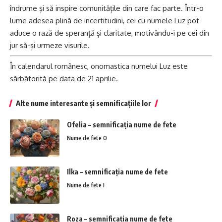
îndrume și să inspire comunitățile din care fac parte. Într-o
lume adesea plină de incertitudini, cei cu numele Luz pot
aduce o rază de speranță și claritate, motivându-i pe cei din
jur să-și urmeze visurile.
În calendarul românesc, onomastica numelui Luz este
sărbătorită pe data de 21 aprilie.
Alte nume interesante și semnificațiile lor
Ofelia – semnificația nume de fete
Nume de fete O
Ilka – semnificația nume de fete
Nume de fete I
Roza – semnificația nume de fete