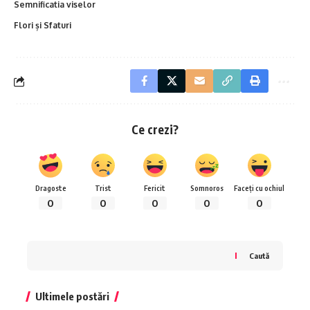
Semnificatia viselor
Flori și Sfaturi
Ce crezi?
Dragoste
Trist
Fericit
Somnoros
Faceți cu ochiul
0
0
0
0
0
Caută
Ultimele postări