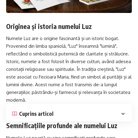
Originea și istoria numelui Luz
Numele Luz are o origine fascinantă și un istoric bogat.
Provenind din limba spaniolă, "Luz" înseamnă "lumină",
reflectând o simbolistică puternică de claritate și strălucire.
Istoric, numele a fost folosit în diverse culturi, având adesea
conotații religioase sau spirituale. În tradiția creștină, "Luz"
este asociat cu Fecioara
Maria
, fiind un simbol al purității și al
luminii divine. Acest nume a fost transmis de-a lungul
generațiilor, păstrându-și farmecul și relevanța în societatea
modernă.
Cuprins articol
Semnificațiile profunde ale numelui Luz
Numele Luz poartă cu sine semnificații profunde care