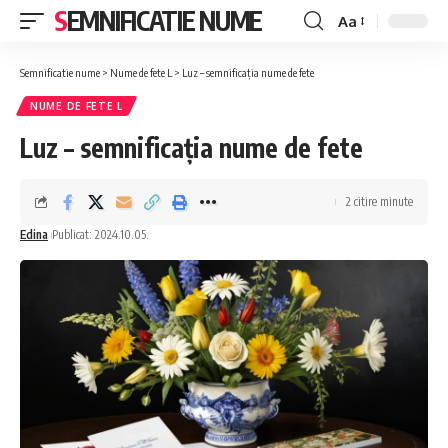
SEMNIFICATIE NUME
Aa
Font
Resizer
Semnificatie nume
>
Nume de fete L
>
Luz – semnificația nume de fete
NUME DE FETE L
Luz – semnificația nume de fete
2 citire minute
Edina
Publicat: 2024.10.05.