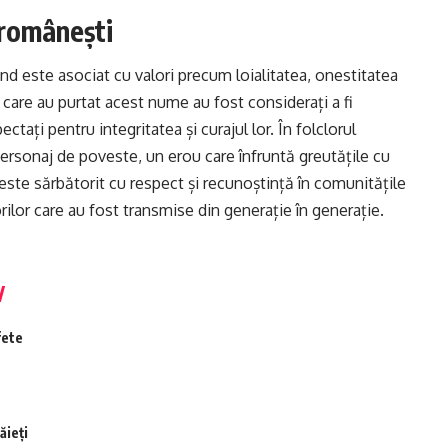
i românești
and este asociat cu valori precum loialitatea, onestitatea
ei care au purtat acest nume au fost considerați a fi
ectați pentru integritatea și curajul lor. În folclorul
rsonaj de poveste, un erou care înfruntă greutățile cu
ste sărbătorit cu respect și recunoștință în comunitățile
lorilor care au fost transmise din generație în generație.
fete
ăieți