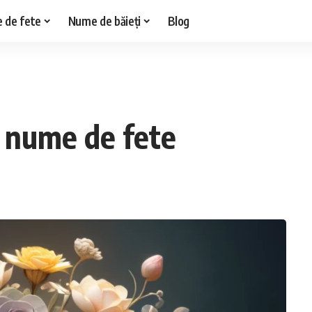
 de fete
Nume de băieți
Blog
a nume de fete