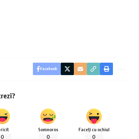
Facebook
crezi?
ricit
Somnoros
Faceți cu ochiul
0
0
0