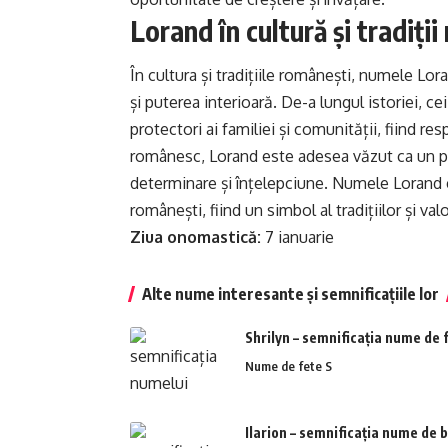
Lorand în cultură și tradiți
În cultura și tradițiile românești, numele Lor
și puterea interioară. De-a lungul istoriei, c
protectori ai familiei și comunității, fiind resp
românesc, Lorand este adesea văzut ca un pe
determinare și înțelepciune. Numele Lorand e
românești, fiind un simbol al tradițiilor și va
Ziua onomastică:
7 ianuarie
Alte nume interesante și semnificațiile lor
Shrilyn – semnificația nume de 
Nume de fete S
Ilarion – semnificația nume de b