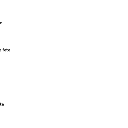
te
e fete
e
ete