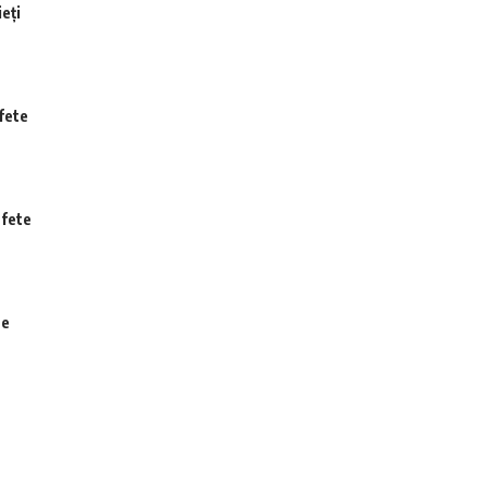
eți
fete
 fete
te