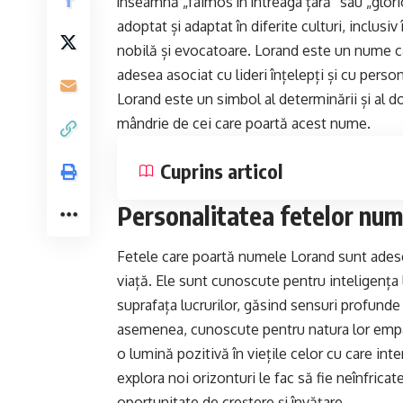
înseamnă „faimos în întreaga țară” sau „glori
adoptat și adaptat în diferite culturi, inclus
nobilă și evocatoare. Lorand este un nume care
adesea asociat cu lideri înțelepți și cu perso
Lorand este un simbol al determinării și al do
mândrie de cei care poartă acest nume.
Cuprins articol
Personalitatea fetelor num
Fetele care poartă numele Lorand sunt adesea
viață. Ele sunt cunoscute pentru inteligența 
suprafața lucrurilor, găsind sensuri profunde 
asemenea, cunoscute pentru natura lor empati
o lumină pozitivă în viețile celor cu care int
explora noi orizonturi le fac să fie neînfrica
oportunitate de creștere și învățare.