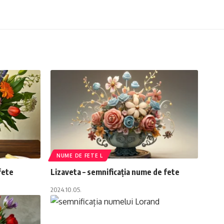
NUME DE FETE L
fete
Lizaveta – semnificația nume de fete
2024.10.05.