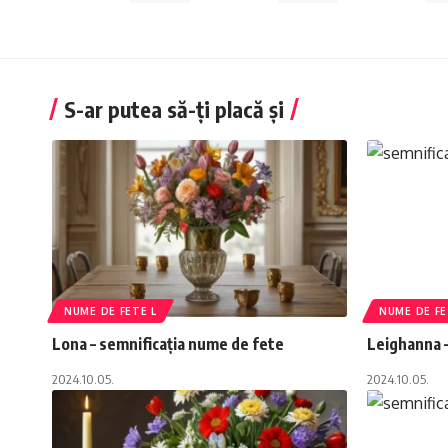
S-ar putea să-ți placă și
NUME DE FETE L
NUME DE FE
Lona – semnificația nume de fete
Leighanna –
2024.10.05.
2024.10.05.