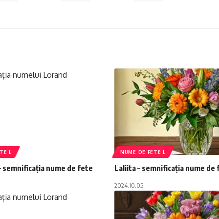
TE L
NUME DE FETE L
 semnificația nume de fete
Laliita – semnificația nume de 
2024.10.05.