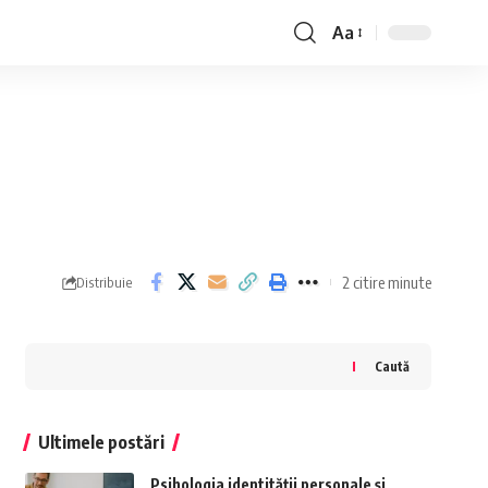
Aa
Font
Resizer
2 citire minute
Distribuie
Caută
Ultimele postări
Psihologia identității personale și