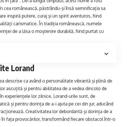
os în țară”. De-a lungul timpului, acest nume a fost
iv în cea românească, păstrându-și însă semnificația sa
 inspiră putere, curaj și un spirit aventuros, fiind
nalități carismatice. În tradiția românească, numele
rinței de a lăsa o moștenire durabilă, fiind purtat cu
ite Lorand
 descrise ca având o personalitate vibrantă și plină de
lor ascuțită și pentru abilitatea de a vedea dincolo de
în experiențele lor zilnice. Lorand-urile sunt, de
că și pentru dorința de a-i ajuta pe cei din jur, aducând
eracționează. Creativitatea lor debordantă și dorința de a
te în fața provocărilor, transformând fiecare obstacol într-o