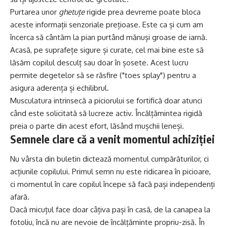
Purtarea unor
ghetuțe
rigide prea devreme poate bloca
aceste informații senzoriale prețioase. Este ca și cum am
încerca să cântăm la pian purtând mănuși groase de iarnă.
Acasă, pe suprafețe sigure și curate, cel mai bine este să
lăsăm copilul desculț sau doar în șosete. Acest lucru
permite degetelor să se răsfire ("toes splay") pentru a
asigura aderența și echilibrul.
Musculatura intrinsecă a piciorului se fortifică doar atunci
când este solicitată să lucreze activ. Încălțămintea rigidă
preia o parte din acest efort, lăsând mușchii leneși.
Semnele clare că a venit momentul achiziției
Nu vârsta din buletin dictează momentul cumpărăturilor, ci
acțiunile copilului. Primul semn nu este ridicarea în picioare,
ci momentul în care copilul începe să facă pași independenți
afară.
Dacă micuțul face doar câțiva pași în casă, de la canapea la
fotoliu, încă nu are nevoie de încălțăminte propriu-zisă. În