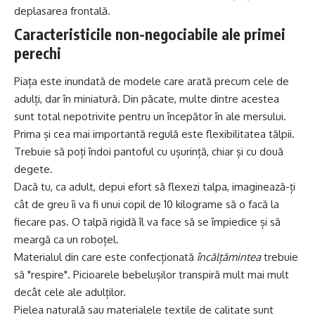
deplasarea frontală.
Caracteristicile non-negociabile ale primei
perechi
Piața este inundată de modele care arată precum cele de
adulți, dar în miniatură. Din păcate, multe dintre acestea
sunt total nepotrivite pentru un începător în ale mersului.
Prima și cea mai importantă regulă este flexibilitatea tălpii.
Trebuie să poți îndoi pantoful cu ușurință, chiar și cu două
degete.
Dacă tu, ca adult, depui efort să flexezi talpa, imaginează-ți
cât de greu îi va fi unui copil de 10 kilograme să o facă la
fiecare pas. O talpă rigidă îl va face să se împiedice și să
meargă ca un roboțel.
Materialul din care este confecționată
încălțămintea
trebuie
să "respire". Picioarele bebelușilor transpiră mult mai mult
decât cele ale adulților.
Pielea naturală sau materialele textile de calitate sunt