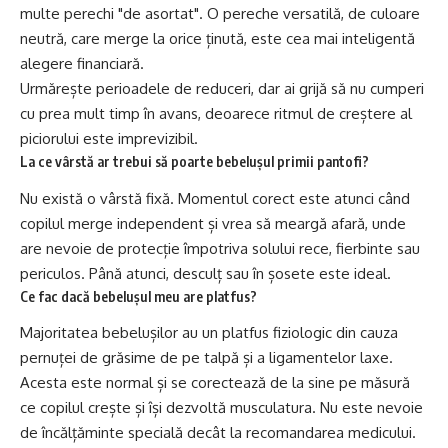
multe perechi "de asortat". O pereche versatilă, de culoare
neutră, care merge la orice ținută, este cea mai inteligentă
alegere financiară.
Urmărește perioadele de reduceri, dar ai grijă să nu cumperi
cu prea mult timp în avans, deoarece ritmul de creștere al
piciorului este imprevizibil.
La ce vârstă ar trebui să poarte bebelușul primii pantofi?
Nu există o vârstă fixă. Momentul corect este atunci când
copilul merge independent și vrea să meargă afară, unde
are nevoie de protecție împotriva solului rece, fierbinte sau
periculos. Până atunci, desculț sau în șosete este ideal.
Ce fac dacă bebelușul meu are platfus?
Majoritatea bebelușilor au un platfus fiziologic din cauza
pernuței de grăsime de pe talpă și a ligamentelor laxe.
Acesta este normal și se corectează de la sine pe măsură
ce copilul crește și își dezvoltă musculatura. Nu este nevoie
de încălțăminte specială decât la recomandarea medicului.