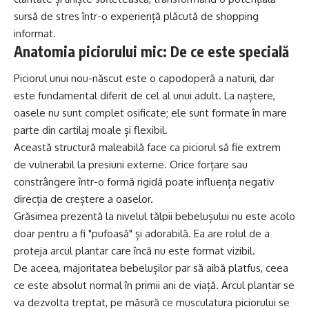
sursă de stres într-o experiență plăcută de shopping
informat.
Anatomia piciorului mic: De ce este specială
Piciorul unui nou-născut este o capodoperă a naturii, dar
este fundamental diferit de cel al unui adult. La naștere,
oasele nu sunt complet osificate; ele sunt formate în mare
parte din cartilaj moale și flexibil.
Această structură maleabilă face ca piciorul să fie extrem
de vulnerabil la presiuni externe. Orice forțare sau
constrângere într-o formă rigidă poate influența negativ
direcția de creștere a oaselor.
Grăsimea prezentă la nivelul tălpii bebelușului nu este acolo
doar pentru a fi "pufoasă" și adorabilă. Ea are rolul de a
proteja arcul plantar care încă nu este format vizibil.
De aceea, majoritatea bebelușilor par să aibă platfus, ceea
ce este absolut normal în primii ani de viață. Arcul plantar se
va dezvolta treptat, pe măsură ce musculatura piciorului se