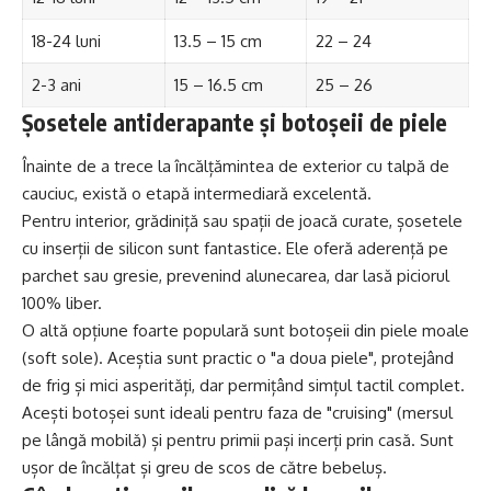
18-24 luni
13.5 – 15 cm
22 – 24
2-3 ani
15 – 16.5 cm
25 – 26
Șosetele antiderapante și botoșeii de piele
Înainte de a trece la încălțămintea de exterior cu talpă de
cauciuc, există o etapă intermediară excelentă.
Pentru interior, grădiniță sau spații de joacă curate, șosetele
cu inserții de silicon sunt fantastice. Ele oferă aderență pe
parchet sau gresie, prevenind alunecarea, dar lasă piciorul
100% liber.
O altă opțiune foarte populară sunt botoșeii din piele moale
(soft sole). Aceștia sunt practic o "a doua piele", protejând
de frig și mici asperități, dar permițând simțul tactil complet.
Acești botoșei sunt ideali pentru faza de "cruising" (mersul
pe lângă mobilă) și pentru primii pași incerți prin casă. Sunt
ușor de încălțat și greu de scos de către bebeluș.