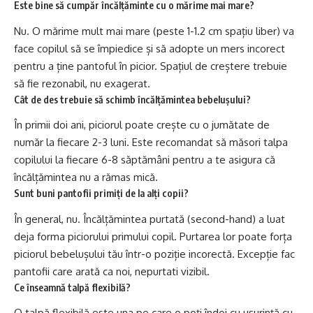
Este bine să cumpăr încălțăminte cu o mărime mai mare?
Nu. O mărime mult mai mare (peste 1-1.2 cm spațiu liber) va
face copilul să se împiedice și să adopte un mers incorect
pentru a ține pantoful în picior. Spațiul de creștere trebuie
să fie rezonabil, nu exagerat.
Cât de des trebuie să schimb încălțămintea bebelușului?
În primii doi ani, piciorul poate crește cu o jumătate de
număr la fiecare 2-3 luni. Este recomandat să măsori talpa
copilului la fiecare 6-8 săptămâni pentru a te asigura că
încălțămintea nu a rămas mică.
Sunt buni pantofii primiți de la alți copii?
În general, nu. Încălțămintea purtată (second-hand) a luat
deja forma piciorului primului copil. Purtarea lor poate forța
piciorul bebelușului tău într-o poziție incorectă. Excepție fac
pantofii care arată ca noi, nepurtati vizibil.
Ce înseamnă talpă flexibilă?
O talpă flexibilă este una pe care o poți îndoi cu ușurință cu