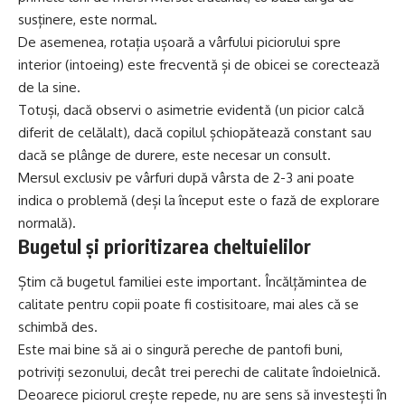
susținere, este normal.
De asemenea, rotația ușoară a vârfului piciorului spre
interior (intoeing) este frecventă și de obicei se corectează
de la sine.
Totuși, dacă observi o asimetrie evidentă (un picior calcă
diferit de celălalt), dacă copilul șchiopătează constant sau
dacă se plânge de durere, este necesar un consult.
Mersul exclusiv pe vârfuri după vârsta de 2-3 ani poate
indica o problemă (deși la început este o fază de explorare
normală).
Bugetul și prioritizarea cheltuielilor
Știm că bugetul familiei este important. Încălțămintea de
calitate pentru copii poate fi costisitoare, mai ales că se
schimbă des.
Este mai bine să ai o singură pereche de pantofi buni,
potriviți sezonului, decât trei perechi de calitate îndoielnică.
Deoarece piciorul crește repede, nu are sens să investești în