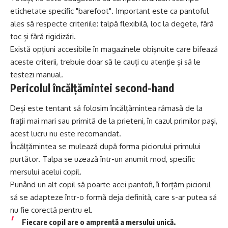
etichetate specific "barefoot". Important este ca pantoful
ales să respecte criteriile: talpă flexibilă, loc la degete, fără
toc și fără rigidizări.
Există opțiuni accesibile în magazinele obișnuite care bifează
aceste criterii, trebuie doar să le cauți cu atenție și să le
testezi manual.
Pericolul încălțămintei second-hand
Deși este tentant să folosim încălțămintea rămasă de la
frații mai mari sau primită de la prieteni, în cazul primilor pași,
acest lucru nu este recomandat.
Încălțămintea se mulează după forma piciorului primului
purtător. Talpa se uzează într-un anumit mod, specific
mersului acelui copil.
Punând un alt copil să poarte acei pantofi, îi forțăm piciorul
să se adapteze într-o formă deja definită, care s-ar putea să
nu fie corectă pentru el.
Fiecare copil are o amprentă a mersului unică.