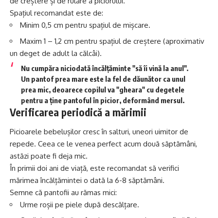
de creștere și de rulare a piciorului.
Spațiul recomandat este de:
Minim 0,5 cm pentru spațiul de mișcare.
Maxim 1 – 1,2 cm pentru spațiul de creștere (aproximativ
un deget de adult la călcâi).
Nu cumpăra niciodată încălțăminte "să îi vină la anul".
Un pantof prea mare este la fel de dăunător ca unul
prea mic, deoarece copilul va "gheara" cu degetele
pentru a ține pantoful în picior, deformând mersul.
Verificarea periodică a mărimii
Picioarele bebelușilor cresc în salturi, uneori uimitor de
repede. Ceea ce le venea perfect acum două săptămâni,
astăzi poate fi deja mic.
În primii doi ani de viață, este recomandat să verifici
mărimea încălțămintei o dată la 6-8 săptămâni.
Semne că pantofii au rămas mici:
Urme roșii pe piele după descălțare.