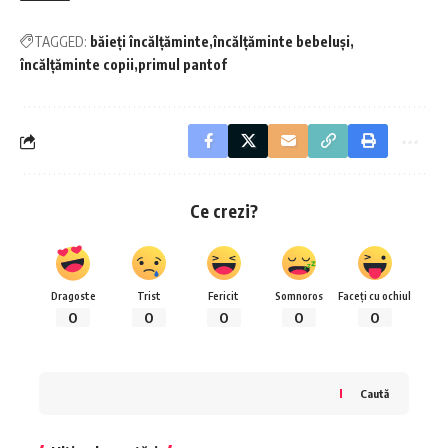
TAGGED:
băieți încălțăminte
încălțăminte bebeluși
încălțăminte copii
primul pantof
Ce crezi?
Dragoste
Trist
Fericit
Somnoros
Faceți cu ochiul
0
0
0
0
0
Caută