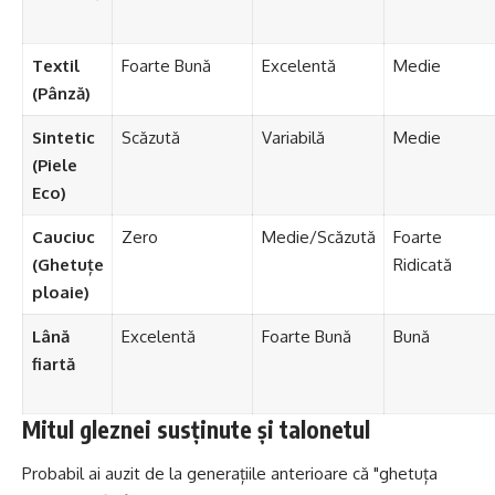
Textil
Foarte Bună
Excelentă
Medie
(Pânză)
Sintetic
Scăzută
Variabilă
Medie
(Piele
Eco)
Cauciuc
Zero
Medie/Scăzută
Foarte
(Ghetuțe
Ridicată
ploaie)
Lână
Excelentă
Foarte Bună
Bună
fiartă
Mitul gleznei susținute și talonetul
Probabil ai auzit de la generațiile anterioare că "ghetuța