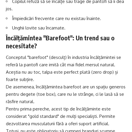
Copilul refuză să se încalțe sau trage de pantofi să îi dea
jos.
Împiedicări frecvente care nu existau înainte.
Unghii lovite sau încarnate.
Încălțămintea "Barefoot": Un trend sau o
necesitate?
Conceptul "barefoot" (desculț) în industria încălțămintei se
referă la pantofi care imită cât mai fidel mersul natural.
Aceștia nu au toc, talpa este perfect plată (zero drop) și
foarte subțire.
De asemenea, încălțămintea barefoot are un spațiu generos
pentru degete (toe box), care nu le strânge, ci le lasă să se
răsfire natural.
Pentru prima pereche, acest tip de încălțăminte este
considerat "gold standard" de mulți specialiști. Permite
dezvoltarea musculaturii fără a oferi suport artificial.
Totuși, nu este obligatoriu să cumperi branduri scumpe