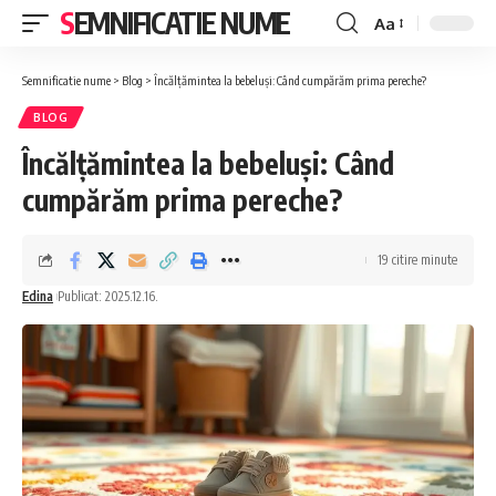
SEMNIFICATIE NUME
Aa
Font
Resizer
Semnificatie nume
>
Blog
>
Încălțămintea la bebeluși: Când cumpărăm prima pereche?
BLOG
Încălțămintea la bebeluși: Când
cumpărăm prima pereche?
19 citire minute
Edina
Publicat: 2025.12.16.