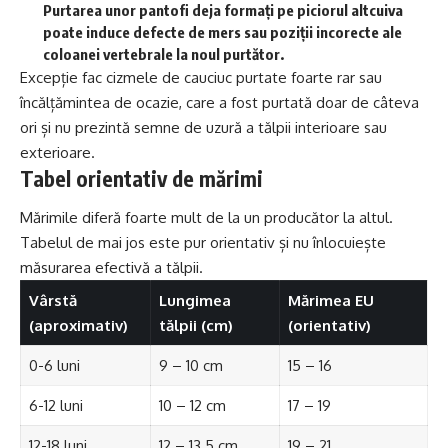
Purtarea unor pantofi deja formați pe piciorul altcuiva
poate induce defecte de mers sau poziții incorecte ale
coloanei vertebrale la noul purtător.
Excepție fac cizmele de cauciuc purtate foarte rar sau
încălțămintea de ocazie, care a fost purtată doar de câteva
ori și nu prezintă semne de uzură a tălpii interioare sau
exterioare.
Tabel orientativ de mărimi
Mărimile diferă foarte mult de la un producător la altul.
Tabelul de mai jos este pur orientativ și nu înlocuiește
măsurarea efectivă a tălpii.
Vârstă
Lungimea
Mărimea EU
(aproximativ)
tălpii (cm)
(orientativ)
0-6 luni
9 – 10 cm
15 – 16
6-12 luni
10 – 12 cm
17 – 19
12-18 luni
12 – 13.5 cm
19 – 21