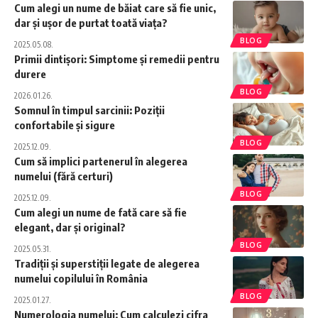
Cum alegi un nume de băiat care să fie unic,
dar și ușor de purtat toată viața?
BLOG
2025.05.08.
Primii dintișori: Simptome și remedii pentru
durere
BLOG
2026.01.26.
Somnul în timpul sarcinii: Poziții
confortabile și sigure
BLOG
2025.12.09.
Cum să implici partenerul în alegerea
numelui (fără certuri)
BLOG
2025.12.09.
Cum alegi un nume de fată care să fie
elegant, dar și original?
BLOG
2025.05.31.
Tradiții și superstiții legate de alegerea
numelui copilului în România
BLOG
2025.01.27.
Numerologia numelui: Cum calculezi cifra