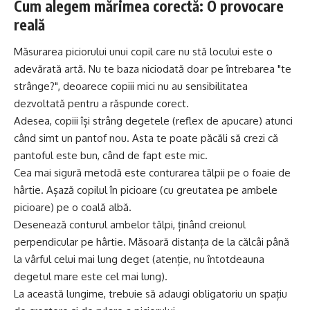
Cum alegem mărimea corectă: O provocare
reală
Măsurarea piciorului unui copil care nu stă locului este o
adevărată artă. Nu te baza niciodată doar pe întrebarea "te
strânge?", deoarece copiii mici nu au sensibilitatea
dezvoltată pentru a răspunde corect.
Adesea, copiii își strâng degetele (reflex de apucare) atunci
când simt un pantof nou. Asta te poate păcăli să crezi că
pantoful este bun, când de fapt este mic.
Cea mai sigură metodă este conturarea tălpii pe o foaie de
hârtie. Așază copilul în picioare (cu greutatea pe ambele
picioare) pe o coală albă.
Desenează conturul ambelor tălpi, ținând creionul
perpendicular pe hârtie. Măsoară distanța de la călcâi până
la vârful celui mai lung deget (atenție, nu întotdeauna
degetul mare este cel mai lung).
La această lungime, trebuie să adaugi obligatoriu un spațiu