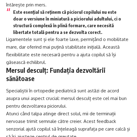
întărește prin mers.
Este esențial să reținem că piciorul copilului nu este
doar o versiune în miniatură a piciorului adultului, ci o
structură complexă în plină formare, care necesită
libertate totală pentru a se dezvolta corect.
Ligamentele sunt și ele foarte laxe, permițând o mobilitate
mare, dar oferind mai puțină stabilitate inițială. Această
flexibilitate este necesară pentru a ajuta copilul să își
găsească echilibrul.
Mersul desculț: Fundația dezvoltării
sănătoase
Specialiștii în ortopedie pediatrică sunt astăzi de acord
asupra unui aspect crucial: mersul desculț este cel mai bun
pentru dezvoltarea piciorului.
Atunci când talpa atinge direct solul, mii de terminații
nervoase trimit semnale către creier. Acest feedback
senzorial ajută copilul să înțeleagă suprafața pe care calcă și
să își ajusteze centrul de greutate.