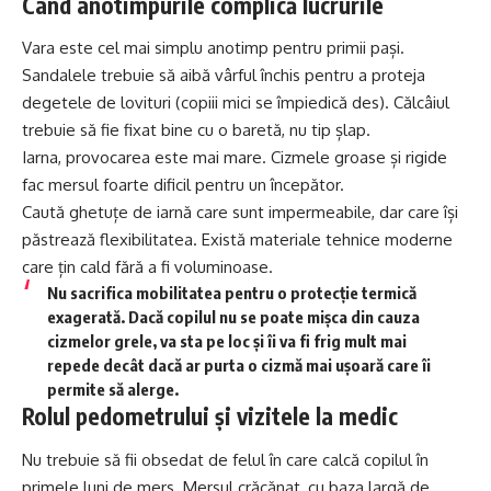
Când anotimpurile complică lucrurile
Vara este cel mai simplu anotimp pentru primii pași.
Sandalele trebuie să aibă vârful închis pentru a proteja
degetele de lovituri (copiii mici se împiedică des). Călcâiul
trebuie să fie fixat bine cu o baretă, nu tip șlap.
Iarna, provocarea este mai mare. Cizmele groase și rigide
fac mersul foarte dificil pentru un începător.
Caută ghetuțe de iarnă care sunt impermeabile, dar care își
păstrează flexibilitatea. Există materiale tehnice moderne
care țin cald fără a fi voluminoase.
Nu sacrifica mobilitatea pentru o protecție termică
exagerată. Dacă copilul nu se poate mișca din cauza
cizmelor grele, va sta pe loc și îi va fi frig mult mai
repede decât dacă ar purta o cizmă mai ușoară care îi
permite să alerge.
Rolul pedometrului și vizitele la medic
Nu trebuie să fii obsedat de felul în care calcă copilul în
primele luni de mers. Mersul crăcănat, cu baza largă de