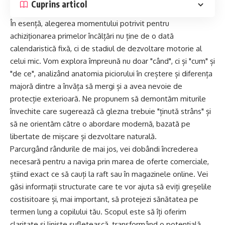
Cuprins articol
În esență, alegerea momentului potrivit pentru
achiziționarea primelor încălțări nu ține de o dată
calendaristică fixă, ci de stadiul de dezvoltare motorie al
celui mic. Vom explora împreună nu doar "când", ci și "cum" și
"de ce", analizând anatomia piciorului în creștere și diferența
majoră dintre a învăța să mergi și a avea nevoie de
protecție exterioară. Ne propunem să demontăm miturile
învechite care sugerează că glezna trebuie "ținută strâns" și
să ne orientăm către o abordare modernă, bazată pe
libertate de mișcare și dezvoltare naturală.
Parcurgând rândurile de mai jos, vei dobândi încrederea
necesară pentru a naviga prin marea de oferte comerciale,
știind exact ce să cauți la raft sau în magazinele online. Vei
găsi informații structurate care te vor ajuta să eviți greșelile
costisitoare și, mai important, să protejezi sănătatea pe
termen lung a copilului tău. Scopul este să îți oferim
claritate și liniște sufletească, transformând o potențială