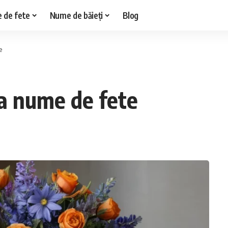
 de fete
Nume de băieți
Blog
e
ia nume de fete