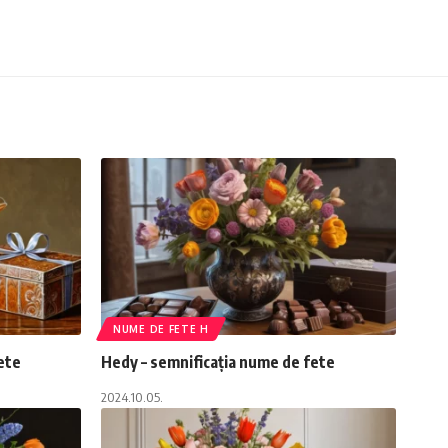
NUME DE FETE H
ete
Hedy – semnificația nume de fete
2024.10.05.