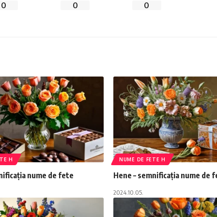
0
0
0
TE H
NUME DE FETE H
nificația nume de fete
Hene – semnificația nume de f
2024.10.05.