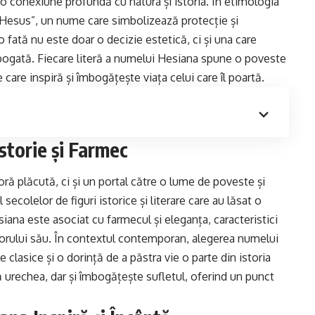
o conexiune profundă cu natura și istoria. În etimologia
 „Hesus”, un nume care simbolizează protecție și
fată nu este doar o decizie estetică, ci și una care
ă bogată. Fiecare literă a numelui Hesiana spune o poveste
care inspiră și îmbogățește viața celui care îl poartă.
storie și Farmec
ă plăcută, ci și un portal către o lume de poveste și
secolelor de figuri istorice și literare care au lăsat o
siana este asociat cu farmecul și eleganța, caracteristici
torului său. În contextul contemporan, alegerea numelui
clasice și o dorință de a păstra vie o parte din istoria
 urechea, dar și îmbogățește sufletul, oferind un punct