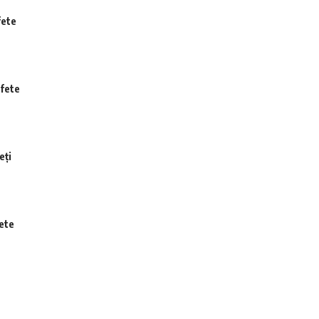
fete
 fete
eți
ete