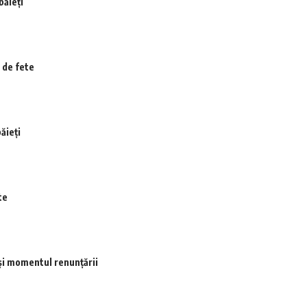
băieți
 de fete
ăieți
te
și momentul renunțării