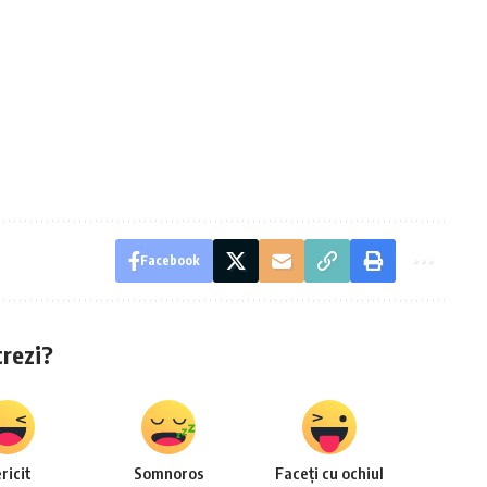
Facebook
crezi?
ricit
Somnoros
Faceți cu ochiul