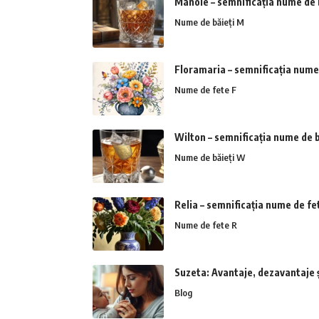
Manole – semnificația nume de 
Nume de băieți M
Floramaria – semnificația nume
Nume de fete F
Wilton – semnificația nume de b
Nume de băieți W
Relia – semnificația nume de fe
Nume de fete R
Suzeta: Avantaje, dezavantaje 
Blog