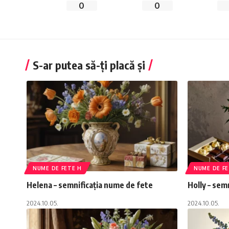
0
0
S-ar putea să-ți placă și
NUME DE FETE H
NUME DE FE
Helena – semnificația nume de fete
Holly – sem
2024.10.05.
2024.10.05.