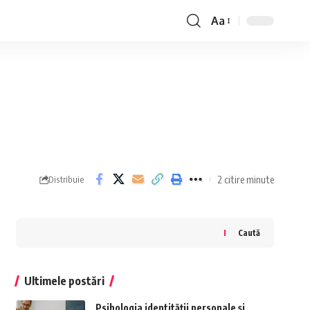
Aa
Font
Resizer
2 citire minute
Distribuie
Caută
Ultimele postări
Psihologia identității personale și