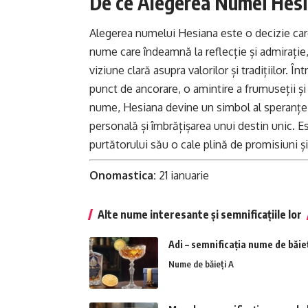
De ce Alegerea Numei Hesia
Alegerea numelui Hesiana este o decizie care 
nume care îndeamnă la reflecție și admirație,
viziune clară asupra valorilor și tradițiilor.
punct de ancorare, o amintire a frumuseții și
nume, Hesiana devine un simbol al speranței 
personală și îmbrățișarea unui destin unic. Es
purtătorului său o cale plină de promisiuni și 
Onomastica:
21 ianuarie
Alte nume interesante și semnificațiile lor
Adi – semnificația nume de băie
Nume de băieți A