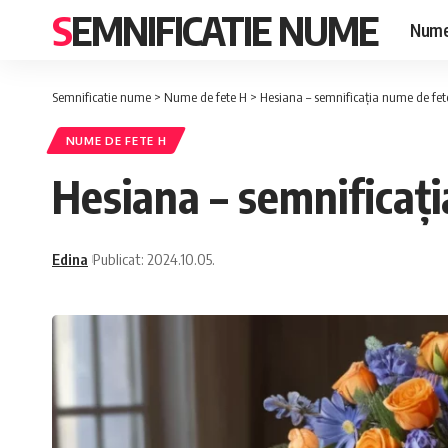
SEMNIFICATIE NUME
Nume
Semnificatie nume
>
Nume de fete H
>
Hesiana – semnificația nume de fet
NUME DE FETE H
Hesiana – semnificaț
Edina
Publicat: 2024.10.05.