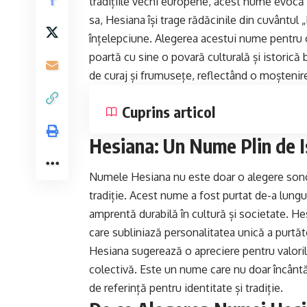
tradițiile vechi europene, acest nume evocă 
sa, Hesiana își trage rădăcinile din cuvântul
înțelepciune. Alegerea acestui nume pentru o 
poartă cu sine o povară culturală și istoric
de curaj și frumusețe, reflectând o moștenire 
Cuprins articol
Hesiana: Un Nume Plin de I
Numele Hesiana nu este doar o alegere sonor
tradiție. Acest nume a fost purtat de-a lungul 
amprentă durabilă în cultură și societate. He
care subliniază personalitatea unică a purtă
Hesiana sugerează o apreciere pentru valorile 
colectivă. Este un nume care nu doar încântă
de referință pentru identitate și tradiție.