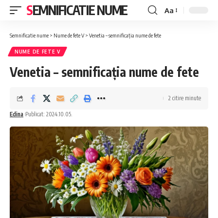
SEMNIFICATIE NUME
Aa
Font
Resizer
Semnificatie nume
>
Nume de fete V
>
Venetia – semnificația nume de fete
NUME DE FETE V
Venetia – semnificația nume de fete
2 citire minute
Edina
Publicat: 2024.10.05.