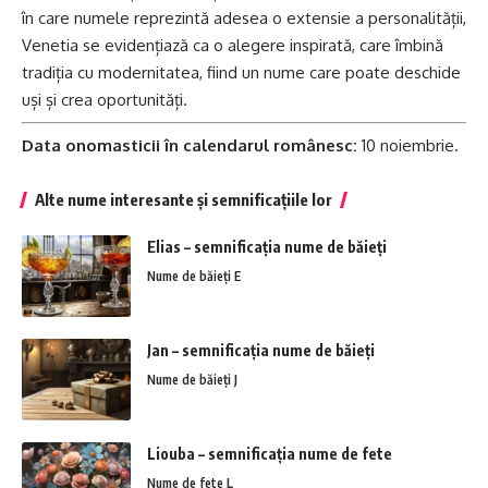
în care numele reprezintă adesea o extensie a personalității,
Venetia se evidențiază ca o alegere inspirată, care îmbină
tradiția cu modernitatea, fiind un nume care poate deschide
uși și crea oportunități.
Data onomasticii în calendarul românesc:
10 noiembrie.
Alte nume interesante și semnificațiile lor
Elias – semnificația nume de băieți
Nume de băieți E
Jan – semnificația nume de băieți
Nume de băieți J
Liouba – semnificația nume de fete
Nume de fete L