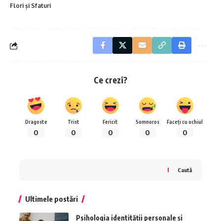
Flori și Sfaturi
Ce crezi?
Dragoste
Trist
Fericit
Somnoros
Faceți cu ochiul
0
0
0
0
0
Caută
Ultimele postări
Psihologia identității personale și