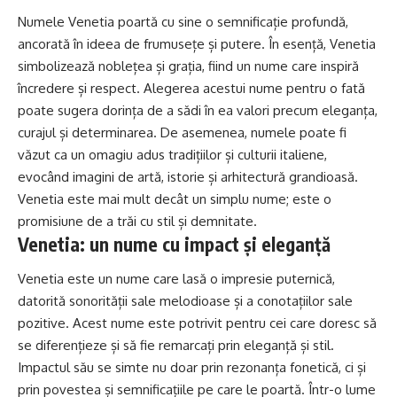
Numele Venetia poartă cu sine o semnificație profundă,
ancorată în ideea de frumusețe și putere. În esență, Venetia
simbolizează noblețea și grația, fiind un nume care inspiră
încredere și respect. Alegerea acestui nume pentru o fată
poate sugera dorința de a sădi în ea valori precum eleganța,
curajul și determinarea. De asemenea, numele poate fi
văzut ca un omagiu adus tradițiilor și culturii italiene,
evocând imagini de artă, istorie și arhitectură grandioasă.
Venetia este mai mult decât un simplu nume; este o
promisiune de a trăi cu stil și demnitate.
Venetia: un nume cu impact și eleganță
Venetia este un nume care lasă o impresie puternică,
datorită sonorității sale melodioase și a conotațiilor sale
pozitive. Acest nume este potrivit pentru cei care doresc să
se diferențieze și să fie remarcați prin eleganță și stil.
Impactul său se simte nu doar prin rezonanța fonetică, ci și
prin povestea și semnificațiile pe care le poartă. Într-o lume