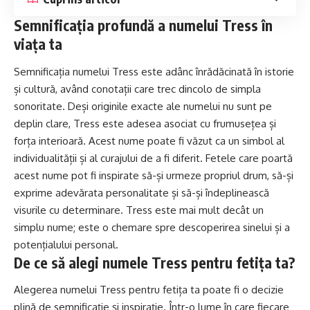
Semnificația profundă a numelui Tress în
viața ta
Semnificația numelui Tress este adânc înrădăcinată în istorie
și cultură, având conotații care trec dincolo de simpla
sonoritate. Deși originile exacte ale numelui nu sunt pe
deplin
clare
, Tress este adesea asociat cu frumusețea și
forța interioară. Acest nume poate fi văzut ca un simbol al
individualității și al curajului de a fi diferit. Fetele care poartă
acest nume pot fi inspirate să-și urmeze propriul drum, să-și
exprime adevărata personalitate și să-și îndeplinească
visurile cu determinare. Tress este mai mult decât un
simplu nume; este o chemare spre descoperirea sinelui și a
potențialului personal.
De ce să alegi numele Tress pentru fetița ta?
Alegerea numelui Tress pentru fetița ta poate fi o decizie
plină de semnificație și inspirație. Într-o lume în care fiecare