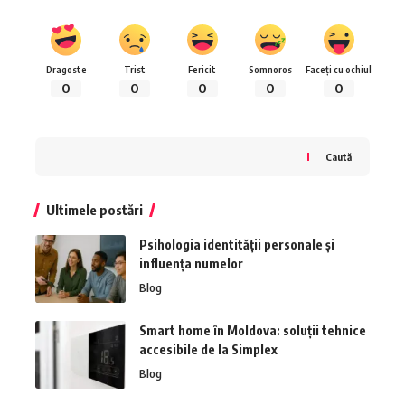
Dragoste
Trist
Fericit
Somnoros
Faceți cu ochiul
0
0
0
0
0
Caută
Ultimele postări
Psihologia identității personale și
influența numelor
Blog
Smart home în Moldova: soluții tehnice
accesibile de la Simplex
Blog