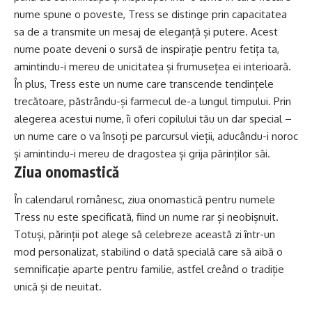
nume spune o poveste, Tress se distinge prin capacitatea
sa de a transmite un mesaj de eleganță și putere. Acest
nume poate deveni o sursă de inspirație pentru fetița ta,
amintindu-i mereu de unicitatea și frumusețea ei interioară.
În plus, Tress este un nume care transcende tendințele
trecătoare, păstrându-și farmecul de-a lungul timpului. Prin
alegerea acestui nume, îi oferi copilului tău un dar special –
un nume care o va însoți pe parcursul vieții, aducându-i noroc
și amintindu-i mereu de dragostea și grija părinților săi.
Ziua onomastică
În calendarul românesc, ziua onomastică pentru numele
Tress nu este specificată, fiind un nume rar și neobișnuit.
Totuși, părinții pot alege să celebreze această zi într-un
mod personalizat, stabilind o dată specială care să aibă o
semnificație aparte pentru familie, astfel creând o tradiție
unică și de neuitat.