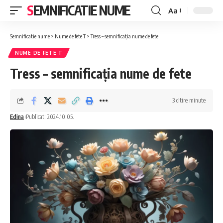
SEMNIFICATIE NUME
Aa
Font
Resizer
Semnificatie nume
>
Nume de fete T
>
Tress – semnificația nume de fete
NUME DE FETE T
Tress – semnificația nume de fete
3 citire minute
Edina
Publicat: 2024.10.05.