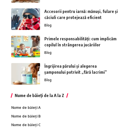
Accesorii pentru iarnă: mănuși, fulare și
căciuli care protejează eficient
Blog
Primele responsabilități: cum implicăm
copilul în strângerea jucăriilor
Blog
Îngrijirea părului și alegerea
șamponului potrivit „fără lacrimi”
Blog
Nume de băieți de la A la Z
Nume de băieți A
Nume de băieți B
Nume de băieți C