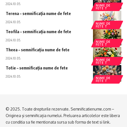
2024.10.05.
NUME DE
FETE T
Terena – semnificația nume de fete
2024.10.05.
NUME DE
FETE T
Teofila – semnificația nume de fete
2024.10.05.
NUME DE
FETE T
Theea – semnificația nume de fete
2024.10.05.
NUME DE
FETE T
Totie – semnificația nume de fete
2024.10.05.
NUME DE
FETE T
© 2025. Toate drepturile rezervate. Semnificatienume.com –
Originea și semnificația numelui. Preluarea articolelor este libera
cu conditia sa fie mentionata sursa sub forma de text si link.