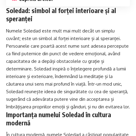
Soledad: simbol al forței interioare și al
speranței
Numele Soledad este mult mai mult decât un simplu
cuvânt; este un simbol al forței interioare și al speranței.
Persoanele care poartă acest nume sunt adesea percepute
ca fiind puternice din punct de vedere emoțional, având
capacitatea de a depăși obstacolele cu grație și
determinare. Soledad inspiră o înțelegere profundă a lumii
interioare și exterioare, îndemnând la meditație și la
căutarea unui sens mai profund în viață. Într-un mod unic,
Soledad reunește ideea de singurătate cu cea de speranță,
sugerând că adevărata putere vine din acceptarea și
îmbrățișarea propriilor emoții și gânduri, și nu din evitarea lor.
Importanța numelui Soledad în cultura
modernă
În cultura modernă, numele Soledad a câștigat popularitate