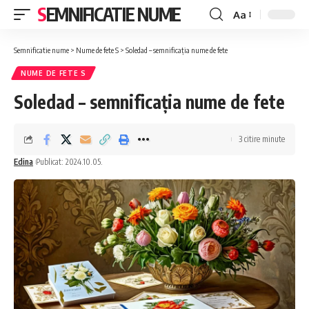
SEMNIFICATIE NUME
Aa
Font
Resizer
Semnificatie nume
>
Nume de fete S
>
Soledad – semnificația nume de fete
NUME DE FETE S
Soledad – semnificația nume de fete
3 citire minute
Edina
Publicat: 2024.10.05.