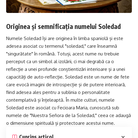
Originea și semnificația numelui Soledad
Numele Soledad își are originea în limba spaniolă și este
adesea asociat cu termenul "soledad," care înseamnă
"singurătate" în română. Totuși, acest nume nu trebuie
perceput ca un simbol al izolării, ci mai degrabă ca o
reflecție a unei profunde conștientizări interioare și a unei
capacități de auto-reflecție. Soledad este un nume de fete
care evocă imagini de introspecție și de putere interioară,
fiind adesea ales pentru a sublinia o personalitate
contemplativă și înțeleaptă. În multe culturi, numele
Soledad este asociat cu Fecioara
Maria
, cunoscută sub
numele de "Nuestra Señora de la Soledad," ceea ce adaugă
o dimensiune spirituală și protectoare acestui nume.
Cuprins articol