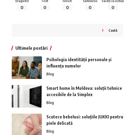
Dragoste
Trist
Fericit
Somnoros
Faceți cu ochiul
0
0
0
0
0
Caută
Ultimele postări
Psihologia identității personale și
influența numelor
Blog
Smart home în Moldova: soluții tehnice
accesibile de la Simplex
Blog
Scutece bebelusi: soluțiile JUKKI pentru
piele delicată
Blog