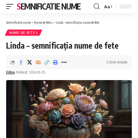
SEMNIFICATIE NUME
Aa
Font
Resizer
Semnificatie nume
>
Nume de fete L
>
Linda – semnificația nume de fete
NUME DE FETE L
Linda – semnificația nume de fete
2 citire minute
Edina
Publicat: 2024.10.05.