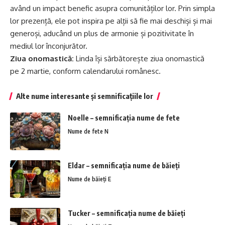
având un impact benefic asupra comunităților lor. Prin simpla
lor prezență, ele pot inspira pe alții să fie mai deschiși și mai
generoși, aducând un plus de armonie și pozitivitate în
mediul lor înconjurător.
Ziua onomastică:
Linda își sărbătorește ziua onomastică
pe 2 martie, conform calendarului românesc.
Alte nume interesante și semnificațiile lor
Noelle – semnificația nume de fete
Nume de fete N
Eldar – semnificația nume de băieți
Nume de băieți E
Tucker – semnificația nume de băieți