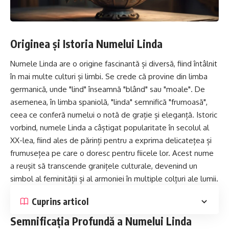
Originea și Istoria Numelui Linda
Numele Linda are o origine fascinantă și diversă, fiind întâlnit
în mai multe culturi și limbi. Se crede că provine din limba
germanică, unde "lind" înseamnă "blând" sau "moale". De
asemenea, în limba spaniolă, "linda" semnifică "frumoasă",
ceea ce conferă numelui o notă de grație și eleganță. Istoric
vorbind, numele Linda a câștigat popularitate în secolul al
XX-lea, fiind ales de părinți pentru a exprima delicatețea și
frumusețea pe care o doresc pentru fiicele lor. Acest nume
a reușit să transcende granițele culturale, devenind un
simbol al feminității și al armoniei în multiple colțuri ale lumii.
Cuprins articol
Semnificația Profundă a Numelui Linda