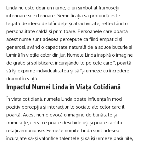
Linda nu este doar un nume, ci un simbol al frumuseții
interioare și exterioare. Semnificația sa profundă este
legată de ideea de blândețe și atractivitate, reflectând o
personalitate caldă și primitoare. Persoanele care poartă
acest nume sunt adesea percepute ca fiind empatici și
generoși, având o capacitate naturală de a aduce bucurie și
lumină în viețile celor din jur. Numele Linda inspiră o imagine
de grație și sofisticare, încurajându-le pe cele care îl poartă
să își exprime individualitatea și să își urmeze cu încredere
drumul în viață.
Impactul Numei Linda în Viața Cotidiană
În viața cotidiană, numele Linda poate influența în mod
pozitiv percepția și interacțiunile sociale ale celor care îl
poartă. Acest nume evocă o imagine de bunătate și
frumusețe, ceea ce poate deschide uși și poate facilita
relații armonioase. Femeile numite Linda sunt adesea
încurajate să-și valorifice talentele și să își urmeze pasiunile,