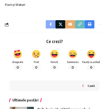
Flori și Sfaturi
Ce crezi?
Dragoste
Trist
Fericit
Somnoros
Faceți cu ochiul
0
0
0
0
0
Caută
Ultimele postări