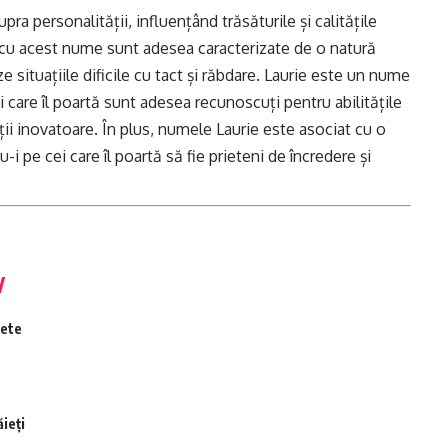
a personalității, influențând trăsăturile și calitățile
e cu acest nume sunt adesea caracterizate de o natură
e situațiile dificile cu tact și răbdare. Laurie este un nume
cei care îl poartă sunt adesea recunoscuți pentru abilitățile
ții inovatoare. În plus, numele Laurie este asociat cu o
 pe cei care îl poartă să fie prieteni de încredere și
fete
ieți