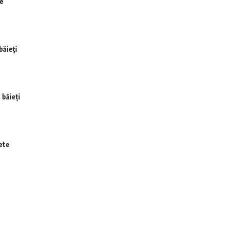
te
băieți
 băieți
ete