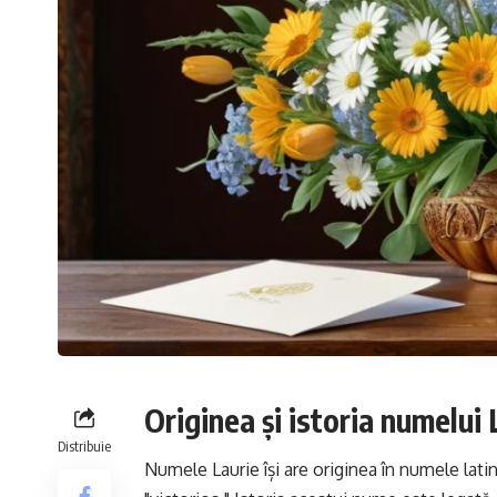
Originea și istoria numelui 
Distribuie
Numele Laurie își are originea în numele lati