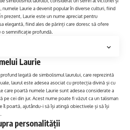
 de simbolismul laurului, considerat un semn al victoriei și
 numele Laurie a devenit popular în diverse culturi, fiind
. În prezent, Laurie este un nume apreciat pentru
sa elegantă, fiind ales de părinți care doresc să ofere
u o semnificație profundă.
umelui Laurie
 profund legată de simbolismul laurului, care reprezintă
rituale, laurul este adesea asociat cu protecția divină și cu
nele care poartă numele Laurie sunt adesea considerate a
iră pe cei din jur. Acest nume poate fi văzut ca un talisman
 îl poartă, ajutându-i să își atingă obiectivele și să își
.
pra personalității