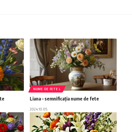
NUME DE FETE L
ete
Liana – semnificația nume de fete
2024.10.05.