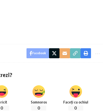
Facebook
crezi?
ricit
Somnoros
Faceți cu ochiul
0
0
0