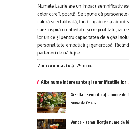
Numele Laurie are un impact semnificativ asupr
celor care îl poartă. Se spune că persoanel
calmă și echilibrată, fiind capabile să abordez
care inspiră creativitate și originalitate, iar 
lor unice și pentru capacitatea de a găsi solu
personalitate empatică și generoasă, făcându-i
parteneri de nădejde.
Ziua onomastică:
25 iunie
Alte nume interesante și semnificațiile lor
Gizella – semnificația nume de 
Nume de fete G
Vance – semnificația nume de bă