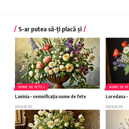
S-ar putea să-ți placă și
NUME DE FETE L
NUME DE FE
Lavinia – semnificația nume de fete
Loredana – 
2024.10.05.
2024.10.05.