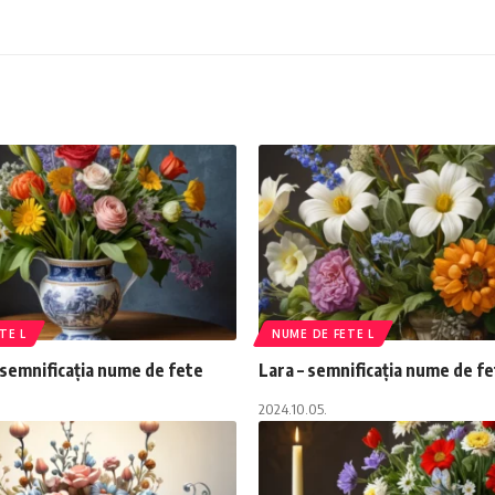
TE L
NUME DE FETE L
semnificația nume de fete
Lara – semnificația nume de f
2024.10.05.