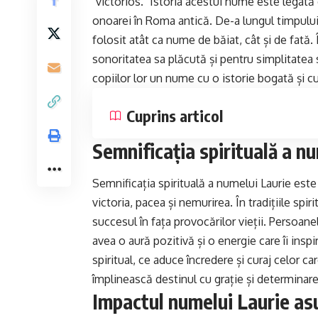
"victorios." Istoria acestui nume este legată
onoarei în Roma antică. De-a lungul timpului,
folosit atât ca nume de băiat, cât și de fată
sonoritatea sa plăcută și pentru simplitatea 
copiilor lor un nume cu o istorie bogată și c
Cuprins articol
Semnificația spirituală a n
Semnificația spirituală a numelui Laurie este
victoria
, pacea și nemurirea. În tradițiile spi
succesul în fața provocărilor vieții. Persoa
avea o aură pozitivă și o energie care îi insp
spiritual, ce aduce încredere și curaj celor care
împlinească destinul cu grație și determinare
Impactul numelui Laurie asu