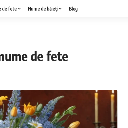
 de fete
Nume de băieți
Blog
 nume de fete