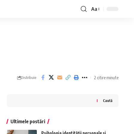
Aa
Font
Resizer
2 citire minute
Distribuie
Caută
Ultimele postări
Psihologia identității personale și