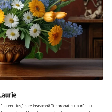
Laurie
n "Laurentius," care înseamnă "încoronat cu lauri" sau