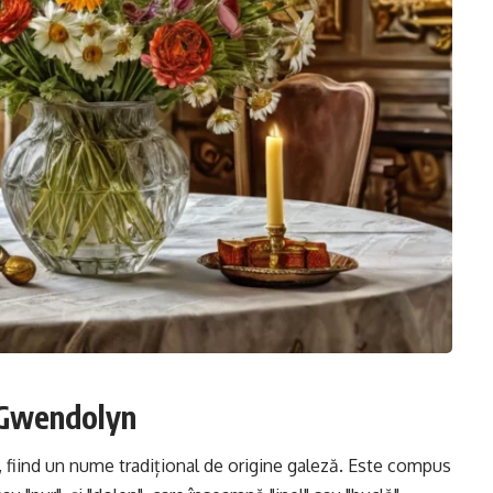
i Gwendolyn
fiind un nume tradițional de origine galeză. Este compus