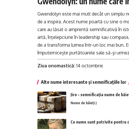
Gwendolyn: un nume care in
Gwendolyn este mai mult decât un simplu nume
de a inspira. Acest nume poartă cu sine o moș
care au lăsat o amprentă semnificativă în isto
artă, înțelepciune în leadership sau compasi
de a transforma lumea într-un loc mai bun. E
împuternicește purtătoarele sale să-și urmez
Ziua onomastică:
14 octombrie
Alte nume interesante și semnificațiile lor
Jiro – semnificația nume de băie
Nume de băieți J
Ce nume sunt potrivite pentru c