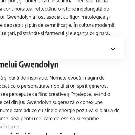
u "pur", și "dolen", care înseamnă "inel" sau "buclă".
 continuitatea, reflectând o istorie îndelungată de
ului, Gwendolyn a fost asociat cu figuri mitologice și
e deosebit și plin de semnificație. În cultura modernă,
 țări, păstrându-și farmecul și eleganța originară.
umelui Gwendolyn
și plină de inspirație. Numele evocă imagini de
ociat cu o personalitate nobilă și un spirit generos.
a percepute ca fiind creative și înțelepte, având o
i pe cei din jur. Gwendolyn sugerează o conexiune
un nume care aduce cu sine o energie pozitivă și o aură de
nume ideal pentru cei care doresc să-și exprime
ă în lume.