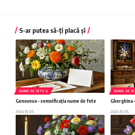
S-ar putea să-ți placă și
NUME DE FETE G
NUME DE FE
Genoveva – semnificația nume de fete
Gherghina –
2024.10.05.
2024.10.05.