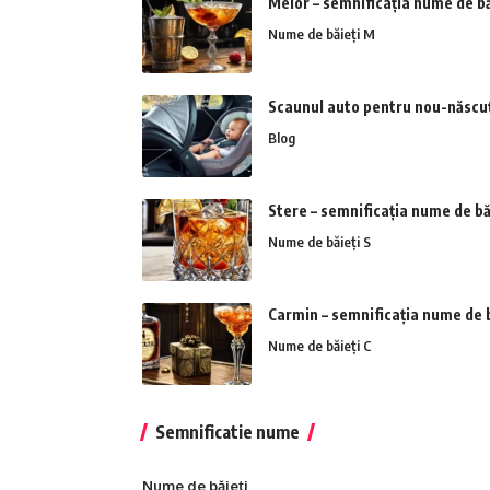
Melor – semnificația nume de bă
Nume de băieți M
Scaunul auto pentru nou-născuți
Blog
Stere – semnificația nume de bă
Nume de băieți S
Carmin – semnificația nume de b
Nume de băieți C
Semnificatie nume
Nume de băieți