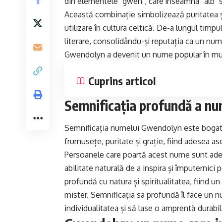
din elementele "gwen", care înseamnă "alb" sa
Această combinație simbolizează puritatea și
utilizare în cultura celtică. De-a lungul timp
literare, consolidându-și reputația ca un num
Gwendolyn a devenit un nume popular în multe
Cuprins articol
Semnificația profundă a n
Semnificația numelui Gwendolyn este bogată 
frumusețe, puritate și grație, fiind adesea as
Persoanele care poartă acest nume sunt adese
abilitate naturală de a inspira și împuternic
profundă cu natura și spiritualitatea, fiind 
mister. Semnificația sa profundă îl face un 
individualitatea și să lase o amprentă durabil