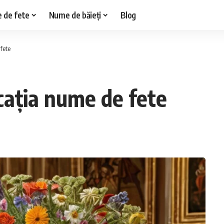
 de fete
Nume de băieți
Blog
fete
ația nume de fete