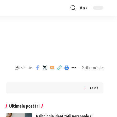
Aa
Font
Resizer
2 citire minute
Distribuie
Caută
Ultimele postări
Psihologia identității personale și