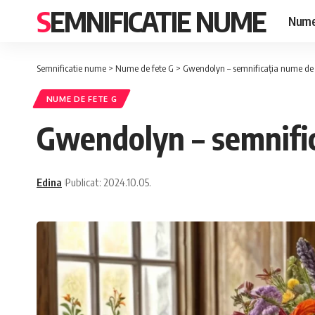
SEMNIFICATIE NUME
Nume
Semnificatie nume
>
Nume de fete G
>
Gwendolyn – semnificația nume de 
NUME DE FETE G
Gwendolyn – semnific
Edina
Publicat: 2024.10.05.