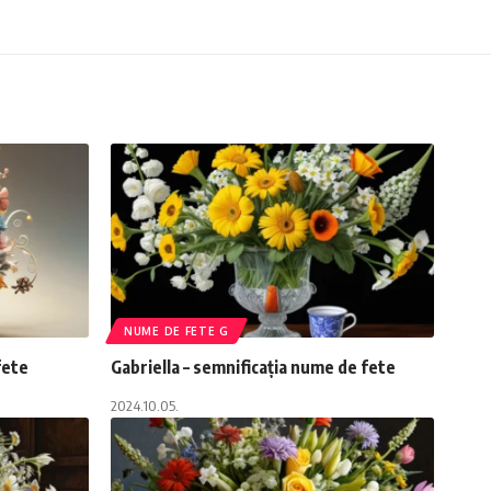
NUME DE FETE G
fete
Gabriella – semnificația nume de fete
2024.10.05.