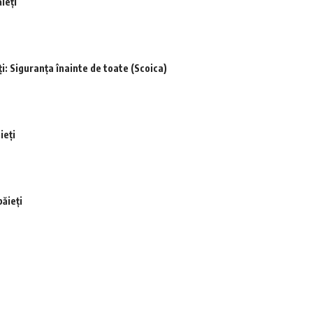
ieți
: Siguranța înainte de toate (Scoica)
ieți
ăieți