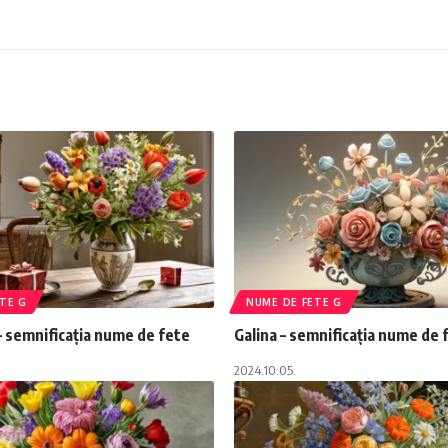
TE G
NUME DE FETE G
 semnificația nume de fete
Galina – semnificația nume de 
2024.10.05.