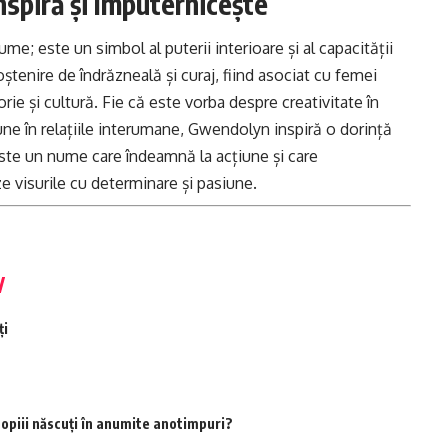
spiră și împuternicește
; este un simbol al puterii interioare și al capacității
tenire de îndrăzneală și curaj, fiind asociat cu femei
rie și cultură. Fie că este vorba despre creativitate în
une în relațiile interumane, Gwendolyn inspiră o dorință
ste un nume care îndeamnă la acțiune și care
e visurile cu determinare și pasiune.
ți
opiii născuți în anumite anotimpuri?