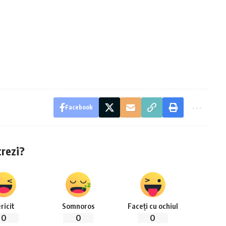
Facebook
crezi?
ricit
Somnoros
Faceți cu ochiul
0
0
0