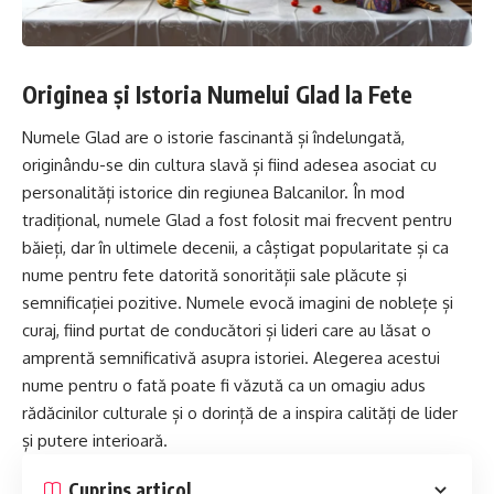
Originea și Istoria Numelui Glad la Fete
Numele Glad are o istorie fascinantă și îndelungată,
originându-se din cultura slavă și fiind adesea asociat cu
personalități istorice din regiunea Balcanilor. În mod
tradițional, numele Glad a fost folosit mai frecvent pentru
băieți, dar în ultimele decenii, a câștigat popularitate și ca
nume pentru fete datorită sonorității sale plăcute și
semnificației pozitive. Numele evocă imagini de noblețe și
curaj, fiind purtat de conducători și lideri care au lăsat o
amprentă semnificativă asupra istoriei. Alegerea acestui
nume pentru o fată poate fi văzută ca un omagiu adus
rădăcinilor culturale și o dorință de a inspira calități de lider
și putere interioară.
Cuprins articol