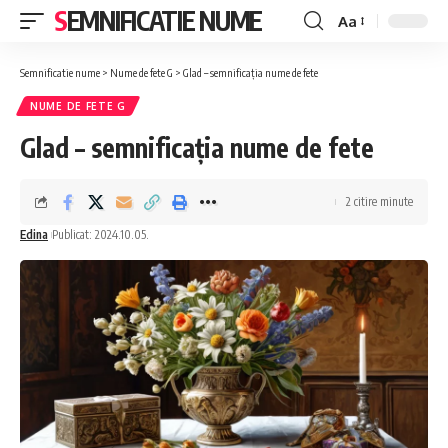
SEMNIFICATIE NUME
Aa
Font
Resizer
Semnificatie nume
>
Nume de fete G
>
Glad – semnificația nume de fete
NUME DE FETE G
Glad – semnificația nume de fete
2 citire minute
Edina
Publicat: 2024.10.05.