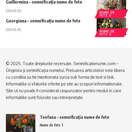
Guillermina – semnificația nume de fete
2024.10.05.
NUME DE
FETE G
Georgiana – semnificația nume de fete
2024.10.05.
NUME DE
FETE G
© 2025. Toate drepturile rezervate. Semnificatienume.com –
Originea și semnificația numelui. Preluarea articolelor este libera
cu conditia sa fie mentionata sursa sub forma de text si link.
Informatiile si sfaturile oferite pe site au scopuri informationale.
Site-ul nu poate fi considerat raspunzator pentru modul in care
informatiile sunt folosite sau intrerpretate.
Teofana – semnificația nume de fete
Nume de fete T