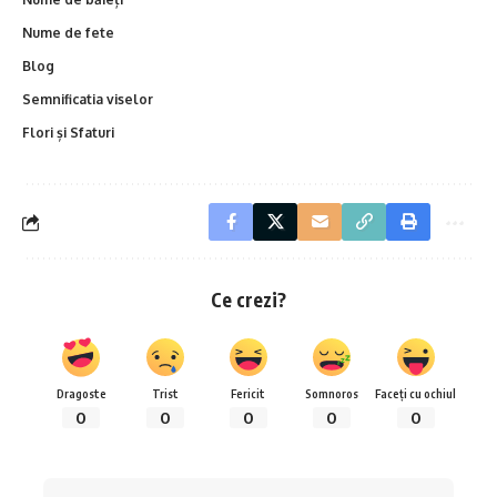
Nume de fete
Blog
Semnificatia viselor
Flori și Sfaturi
Ce crezi?
Dragoste
Trist
Fericit
Somnoros
Faceți cu ochiul
0
0
0
0
0