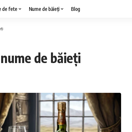
 de fete
Nume de băieți
Blog
eți
 nume de băieți