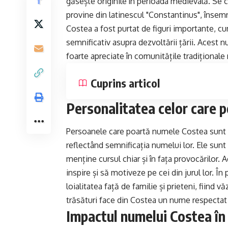
găsește originile în perioada medievală. Se
provine din latinescul "Constantinus", însem
Costea a fost purtat de figuri importante, cum
semnificativ asupra dezvoltării țării. Acest nu
foarte apreciate în comunitățile tradiționale
Cuprins articol
Personalitatea celor care 
Persoanele care poartă numele Costea sunt a
reflectând semnificația numelui lor. Ele sunt
menține cursul chiar și în fața provocărilor. A
inspire și să motiveze pe cei din jurul lor. Î
loialitatea față de familie și prieteni, fiind 
trăsături face din Costea un nume respectat 
Impactul numelui Costea în