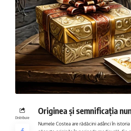
Originea și semnificația nu
Distribuie
Numele Costea are rădăcini adânci în istoria 