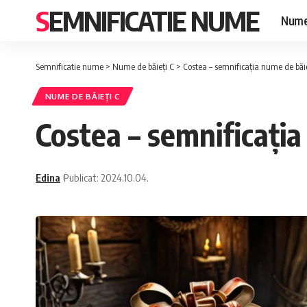
SEMNIFICATIE NUME
Nume
Semnificatie nume
>
Nume de băieți C
>
Costea – semnificația nume de băi
NUME DE BĂIEȚI C
Costea – semnificația
Edina
Publicat: 2024.10.04.