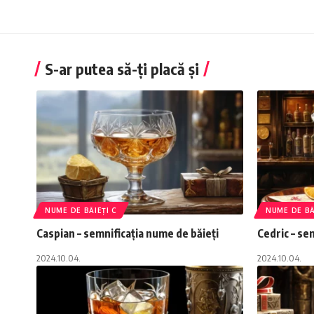
S-ar putea să-ți placă și
NUME DE BĂIEȚI C
NUME DE BĂ
Caspian – semnificația nume de băieți
Cedric – se
2024.10.04.
2024.10.04.