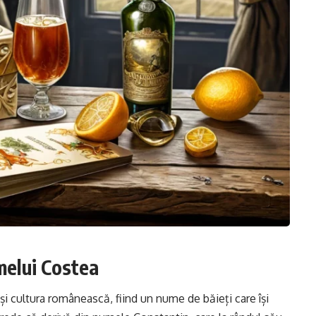
melui Costea
și cultura românească, fiind un nume de băieți care își