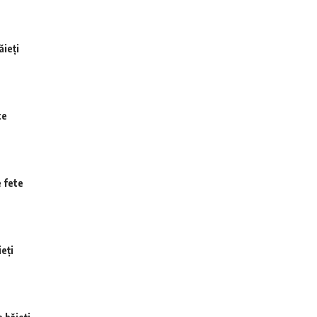
ăieți
te
 fete
eți