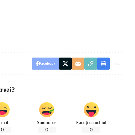
Facebook
crezi?
ricit
Somnoros
Faceți cu ochiul
0
0
0