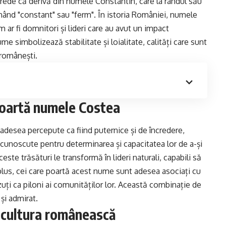
 crede că derivă din numele
Constantin
, care la rândul său
nând "constant" sau "ferm". În istoria României, numele
 ar fi domnitori și lideri care au avut un impact
me simbolizează stabilitate și loialitate, calități care sunt
 românești.
poartă numele Costea
desea percepute ca fiind puternice și de încredere,
 cunoscute pentru determinarea și capacitatea lor de a-și
ceste trăsături le transformă în lideri naturali, capabili să
n plus, cei care poartă acest nume sunt adesea asociați cu
văzuți ca piloni ai comunităților lor. Această combinație de
și admirat.
 cultura românească