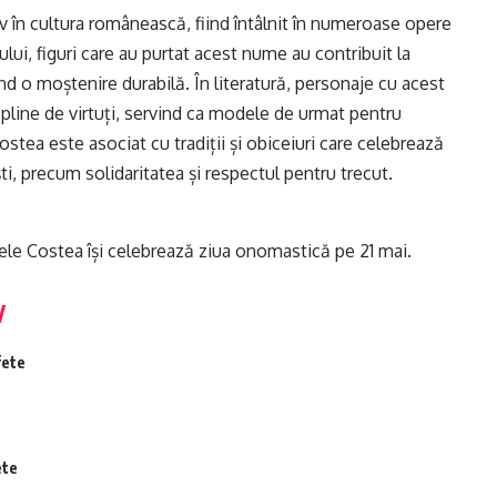
 în cultura românească, fiind întâlnit în numeroase opere
pului, figuri care au purtat acest nume au contribuit la
ând o moștenire durabilă. În literatură, personaje cu acest
 pline de virtuți, servind ca modele de urmat pentru
tea este asociat cu tradiții și obiceiuri care celebrează
i, precum solidaritatea și respectul pentru trecut.
ele Costea își celebrează ziua onomastică pe 21 mai.
fete
ete