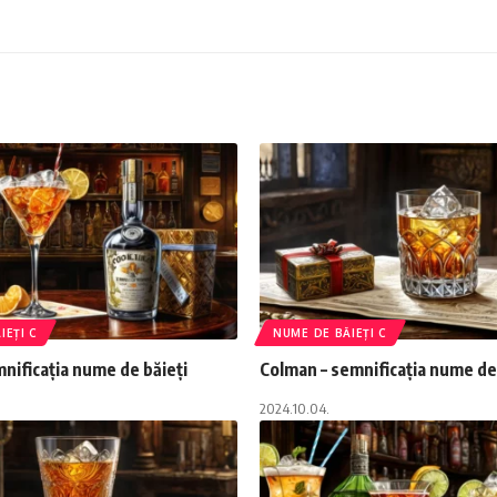
IEȚI C
NUME DE BĂIEȚI C
mnificația nume de băieți
Colman – semnificația nume de
2024.10.04.