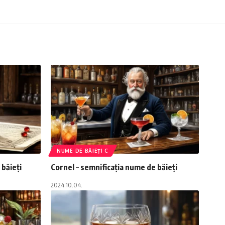
NUME DE BĂIEȚI C
 băieți
Cornel – semnificația nume de băieți
2024.10.04.