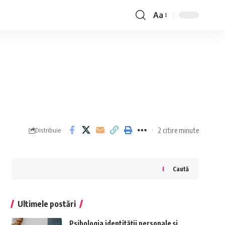
Aa
Font
Resizer
2 citire minute
Distribuie
Caută
Ultimele postări
Psihologia identității personale și