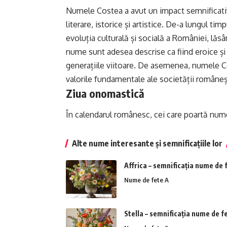
Numele Costea a avut un impact semnificativ
literare, istorice și artistice. De-a lungul tim
evoluția culturală și socială a României, lăs
nume sunt adesea descrise ca fiind eroice și
generațiile viitoare. De asemenea, numele Cos
valorile fundamentale ale societății româneșt
Ziua onomastică
În calendarul românesc, cei care poartă num
Alte nume interesante și semnificațiile lor
Affrica – semnificația nume de 
Nume de fete A
Stella – semnificația nume de f